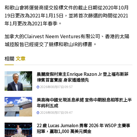
和歌山會將運營商提交投標文件的截止日期從2020年10月
19日更改為2021年1月15日，並將首次篩選的時間從2021
年1月更改為2021年春季。
加拿大的Clairvest Neem Ventures有限公司、香港的太陽
城控股皆已經提交了競標和歌山IR的標書。
相關
文章
晨麗度假村東主Enrique Razon Jr 登上福布斯菲
律賓首富寶座 身家遙遙領先
2026年08月07日 09:57
美高梅中國兌現派息承諾 宣佈中期股息相等於上半
年純利五成
2026年08月07日 09:47
22 歲 Lucas Jumalon 勇奪 2026 年 WSOP 主賽事
冠軍，贏取1,000 萬美元獎金