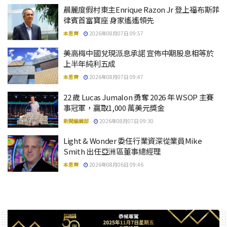
晨麗度假村東主Enrique Razon Jr 登上福布斯菲
律賓首富寶座 身家遙遙領先
本思齊
2026年08月07日 09:57
美高梅中國兌現派息承諾 宣佈中期股息相等於
上半年純利五成
本思齊
2026年08月07日 09:47
22 歲 Lucas Jumalon 勇奪 2026 年 WSOP 主賽
事冠軍，贏取1,000 萬美元獎金
新聞編輯部
2026年08月07日 09:30
Light & Wonder 委任行業資深從業員Mike
Smith 出任亞洲區董事總經理
本思齊
2026年08月06日 09:46