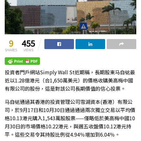
9
455
SHARES
VIEWS
投資者門戶網站Simply Wall St近期稱，長期股東马自铭最
近以1.28億港元（合1,650萬美元）的價格收購美高梅中國
有限公司的股份，這是對該公司長期價值的信心投票。
马自铭通過其香港的投資管理公司雪湖資本(香港）有限公
司，於9月17日和10月30日通過通過兩次獨立交易以平均價
格10.13港元購入1,543萬股股票——僅略低於美高梅中國10
月30日的市場價格10.22港元，與週五收盤價10.12港元持
平。這些交易令其持股比例從4.94％增加到6.04％。