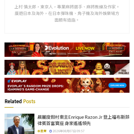
上村 慎太郎，東京人，專業麻將選手、麻將教練及作家。
廣遊日本及海外，在日本彈珠機、角子機及海外娛樂場方
面頗有造詣。
Related
Posts
晨麗度假村東主Enrique Razon Jr 登上福布斯菲
律賓首富寶座 身家遙遙領先
本思齊
2026年08月07日 09:57