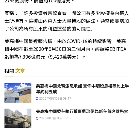
27％的股份，價值約100億港元。
其稱：「許多投資者喜歡查看一間公司有多少股權為內幕人
士所持有。這種由內幕人士大量持股的做法，通常確實增加
了公司為所有股東的利益運營的的可能性」
美高梅中國最近報告稱，由於COVID-19的持續影響，美高
梅中國在截至2020年9月30日的三個月內，經調整EBITDA
虧損為7.306億港元（9,420萬美元）。
相關
文章
美高梅中國兌現派息承諾 宣佈中期股息相等於上半
年純利五成
2026年08月07日 09:47
美高梅中國委任執行董事劉珍伲為新任首席財務官
2026年07月31日 10:05