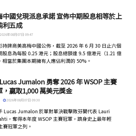
梅中國兌現派息承諾 宣佈中期股息相等於上
純利五成
2026年08月07日 09:47
持牌商美高梅中國公佈，截至 2026 年 6 月 30 日止六個
股息為每股 0.25 港元；股息總額達 9.5 億港元（1.21 億
，相當於集團本期擁有人應佔利潤的 50%。
 Lucas Jumalon 勇奪 2026 年 WSOP 主賽
，贏取1,000 萬美元獎金
2026年08月07日 09:30
 Lucas Jumalon 於單對單決戰擊敗芬蘭代表 Lauri
kilahti，奪得本年度 WSOP 主賽冠軍，躋身史上最年輕
 主賽冠軍之列。