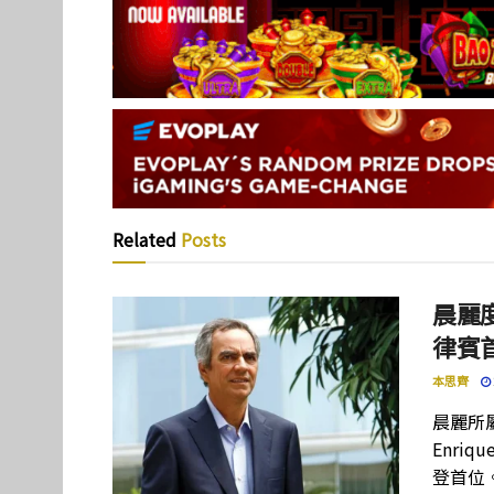
Related
Posts
晨麗度
律賓
本思齊
晨麗所屬母
Enriq
登首位