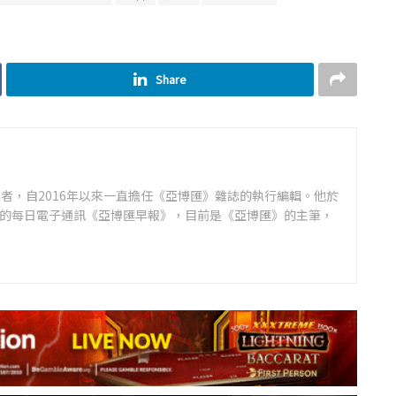
Share
者，自2016年以來一直擔任《亞博匯》雜誌的執行編輯。他於
領先的每日電子通訊《亞博匯早報》，目前是《亞博匯》的主筆，