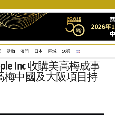
彩
活動
澳門
日本
區域
50强
eople Inc 收購美高梅成事
高梅中國及大阪項目持