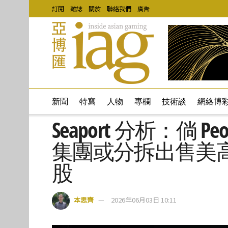
訂閱
雜誌
關於
聯絡我們
廣告
新聞
特寫
人物
專欄
技術談
網絡博
Seaport 分析：倘 P
集團或分拆出售美
股
本思齊
2026年06月03日 10:11