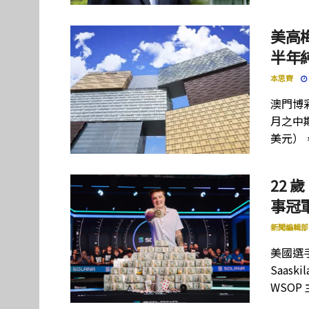
美高
半年
本思齊
澳門博彩
月之中期
美元）
22 歲
事冠軍
新聞編輯部
美國選手
Saas
WSOP