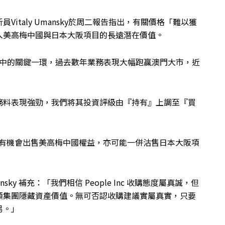
員Vitaly Umansky於周二報告指出，有關價格「難以獲
入美高梅中國與日本大阪項目的長遠潛在價值。
合當中的關鍵一環，過去數年業務表現大幅跑贏澳門大市，近
務料表現強勁，我們將其投資評級由『持有』上調至『買
Inc 有機會出售美高梅中國權益，亦可能一併沽售日本大阪項
nsky 補充：「我們相信 People Inc 收購態度屬真誠，但
顯集團隱藏資產價值。無可否認收購建議實屬真實，只要
易。」