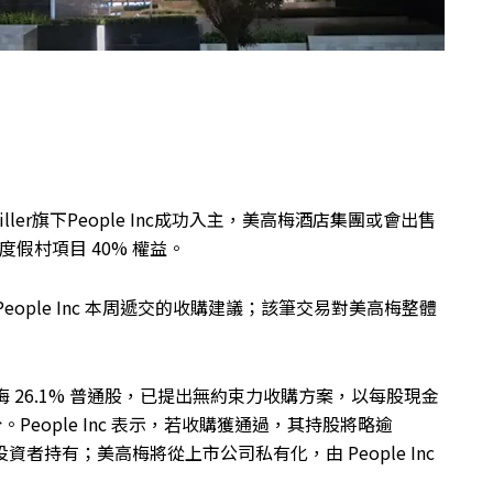
rry Diller旗下People Inc成功入主，美高梅酒店集團或會出售
度假村項目 40% 權益。
ople Inc 本周遞交的收購建議；該筆交易對美高梅整體
有美高梅 26.1% 普通股，已提出無約束力收購方案，以每股現金
People Inc 表示，若收購獲通過，其持股將略逾
資者持有；美高梅將從上市公司私有化，由 People Inc