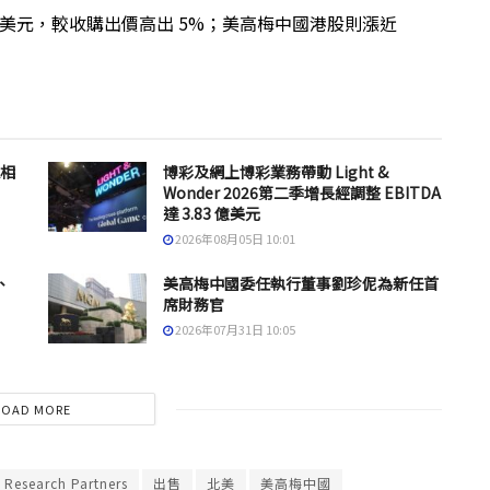
68 美元，較收購出價高出 5%；美高梅中國港股則漲近
息相
博彩及網上博彩業務帶動 Light &
Wonder 2026第二季增長經調整 EBITDA
達 3.83 億美元
2026年08月05日 10:01
、
美高梅中國委任執行董事劉珍伲為新任首
席財務官
2026年07月31日 10:05
LOAD MORE
 Research Partners
出售
北美
美高梅中國