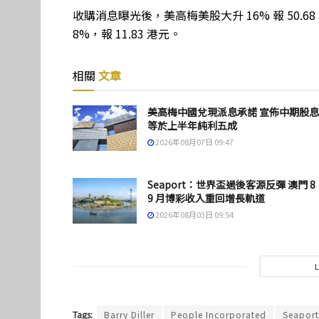
收購消息曝光後，美高梅美股大升 16% 報 50.
8%，報 11.83 港元。
相關
文章
美高梅中國兌現派息承諾 宣佈中期股
等於上半年純利五成
2026年08月07日 09:47
Seaport：世界盃過後客源反彈 澳門 8
9 月博彩收入重回增長軌道
2026年08月03日 09:54
Tags:
Barry Diller
People Incorporated
Seaport