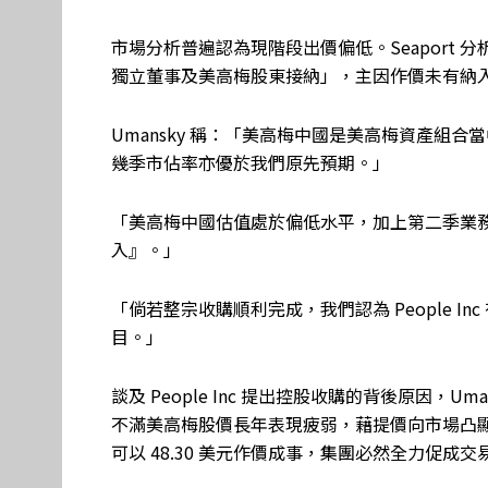
市場分析普遍認為現階段出價偏低。Seaport 分析
獨立董事及美高梅股東接納」，主因作價未有納
Umansky 稱：「美高梅中國是美高梅資產組
幾季市佔率亦優於我們原先預期。」
「美高梅中國估值處於偏低水平，加上第二季業
入』。」
「倘若整宗收購順利完成，我們認為 People 
目。」
談及 People Inc 提出控股收購的背後原因，Uma
不滿美高梅股價長年表現疲弱，藉提價向市場凸
可以 48.30 美元作價成事，集團必然全力促成交