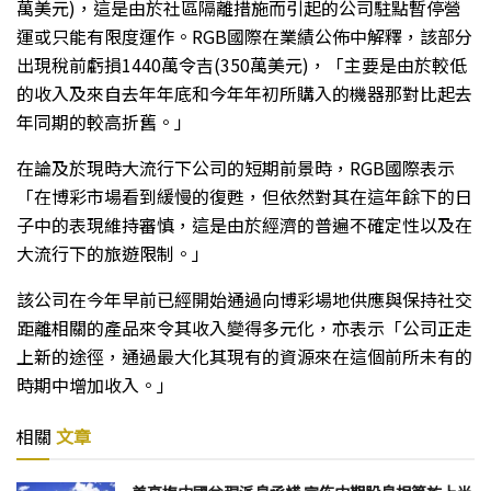
萬美元)，這是由於社區隔離措施而引起的公司駐點暫停營
運或只能有限度運作。RGB國際在業績公佈中解釋，該部分
出現稅前虧損1440萬令吉(350萬美元)，「主要是由於較低
的收入及來自去年年底和今年年初所購入的機器那對比起去
年同期的較高折舊。」
在論及於現時大流行下公司的短期前景時，RGB國際表示
「在博彩市場看到緩慢的復甦，但依然對其在這年餘下的日
子中的表現維持審慎，這是由於經濟的普遍不確定性以及在
大流行下的旅遊限制。」
該公司在今年早前已經開始通過向博彩場地供應與保持社交
距離相關的產品來令其收入變得多元化，亦表示「公司正走
上新的途徑，通過最大化其現有的資源來在這個前所未有的
時期中增加收入。」
相關
文章