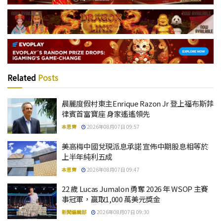
Related
Posts
晨麗度假村東主Enrique Razon Jr 登上福布斯菲
律賓首富寶座 身家遙遙領先
本思齊
2026年08月07日 09:57
美高梅中國兌現派息承諾 宣佈中期股息相等於
上半年純利五成
本思齊
2026年08月07日 09:47
22 歲 Lucas Jumalon 勇奪 2026 年 WSOP 主賽
事冠軍，贏取1,000 萬美元獎金
新聞編輯部
2026年08月07日 09:30