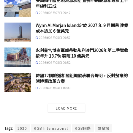
美高梅中國兌現派息承諾 宣佈中期股息相等於上半
年純利五成
2026年08月07日 09:47
Wynn Al Marjan Island定於 2027 年 9 月開幕 建築
成本追加 6 億美元
2026年08月05日 09:57
永利皇宮博彩贏額帶動永利澳門2026年第二季營收
按年升 13.7% 突破 10 億美元
2026年08月05日 09:52
韓國12個旅遊相關組織發表聯合聲明，反對擬議的
賭博業改革方案
2026年08月04日 10:00
LOAD MORE
Tags:
2020
RGB International
RGB國際
娛樂場