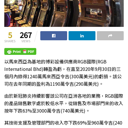
5
267
SHARES
VIEWS
以馬來西亞為基地的博彩設備供應商RGB國際(RGB
International Bhd)轉盈為虧，在直至2020年9月30日的三
個月內錄得1240萬馬來西亞令吉(300萬美元)的虧損。該公
司在去年同期的盈利為1190萬令吉(290萬美元)。
由於新冠肺炎持續影響該公司在亞洲各地的業務，RGB國際
的產品銷售數字處於較低水平，從銷售及市場部門來的收入
按年下跌63%至3000萬令吉(740萬美元)。
其技術支援及管理部門的收入亦下跌69%至960萬令吉(240