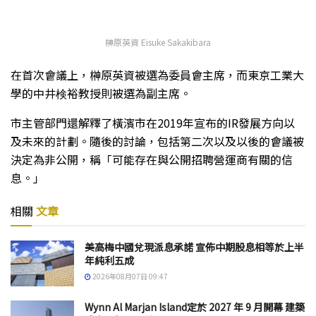
榊原英資 Eisuke Sakakibara
在首次會議上，榊原英資被選為委員會主席，而東京工業大
學的中井検裕教授則被選為副主席。
市主管部門還解釋了橫濱市在2019年宣布的IR發展方向以
及未來的計劃。隨後的討論，包括第二次以及以後的會議被
決定為非公開，稱「可能存在與公開招聘營運商有關的信
息。」
相關
文章
美高梅中國兌現派息承諾 宣佈中期股息相等於上半
年純利五成
2026年08月07日 09:47
Wynn Al Marjan Island定於 2027 年 9 月開幕 建築