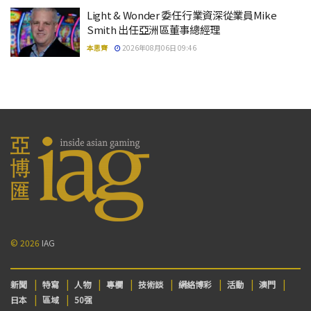
Light & Wonder 委任行業資深從業員Mike
Smith 出任亞洲區董事總經理
本思齊
2026年08月06日 09:46
© 2026
IAG
新聞
特寫
人物
專欄
技術談
網絡博彩
活動
澳門
日本
區域
50强