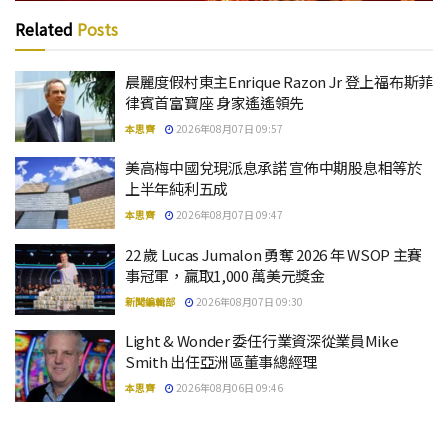
Related
Posts
晨麗度假村東主Enrique Razon Jr 登上福布斯菲
律賓首富寶座 身家遙遙領先
本思齊
2026年08月07日 09:57
美高梅中國兌現派息承諾 宣佈中期股息相等於
上半年純利五成
本思齊
2026年08月07日 09:47
22 歲 Lucas Jumalon 勇奪 2026 年 WSOP 主賽
事冠軍，贏取1,000 萬美元獎金
新聞編輯部
2026年08月07日 09:30
Light & Wonder 委任行業資深從業員Mike
Smith 出任亞洲區董事總經理
本思齊
2026年08月06日 09:46