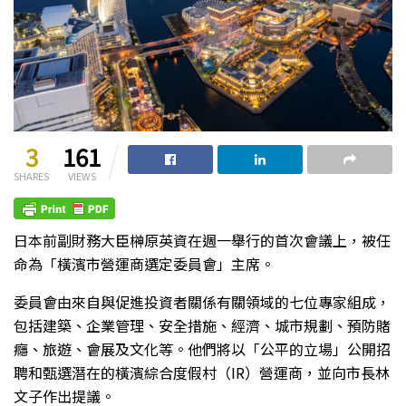
3
161
SHARES
VIEWS
日本前副財務大臣榊原英資在週一舉行的首次會議上，被任
命為「橫濱市營運商選定委員會」主席。
委員會由來自與促進投資者關係有關領域的七位專家組成，
包括建築、企業管理、安全措施、經濟、城市規劃、預防賭
癮、旅遊、會展及文化等。他們將以「公平的立場」公開招
聘和甄選潛在的橫濱綜合度假村（IR）營運商，並向市長林
文子作出提議。