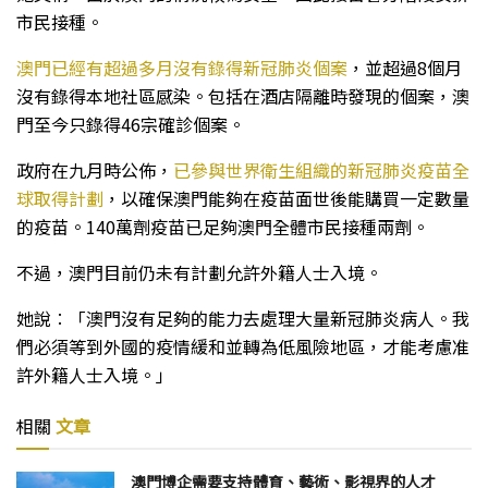
市民接種。
澳門已經有超過多月沒有錄得新冠肺炎個案
，並超過8個月
沒有錄得本地社區感染。包括在酒店隔離時發現的個案，澳
門至今只錄得46宗確診個案。
政府在九月時公佈，
已參與世界衛生組織的新冠肺炎疫苗全
球取得計劃
，以確保澳門能夠在疫苗面世後能購買一定數量
的疫苗。140萬劑疫苗已足夠澳門全體市民接種兩劑。
不過，澳門目前仍未有計劃允許外籍人士入境。
她說︰「澳門沒有足夠的能力去處理大量新冠肺炎病人。我
們必須等到外國的疫情緩和並轉為低風險地區，才能考慮准
許外籍人士入境。」
相關
文章
澳門博企需要支持體育、藝術、影視界的人才