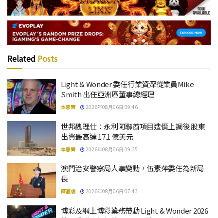
Related
Posts
Light & Wonder 委任行業資深從業員Mike
Smith 出任亞洲區董事總經理
本思齊
2026年08月06日 09:46
世邦魏理仕：永利阿聯酋項目造價上調後 股東
出資最高達 17.1 億美元
本思齊
2026年08月06日 09:35
澳門治安警察局人事變動，伍素萍委任為新局
長
陳嘉俊
2026年08月06日 07:43
博彩及網上博彩業務帶動 Light & Wonder 2026