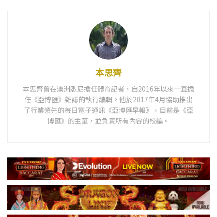
本思齊
本思齊曾在澳洲悉尼擔任體育記者，自2016年以來一直擔
任《亞博匯》雜誌的執行編輯。他於2017年4月協助推出
了行業領先的每日電子通訊《亞博匯早報》，目前是《亞
博匯》的主筆，並負責所有內容的校編。