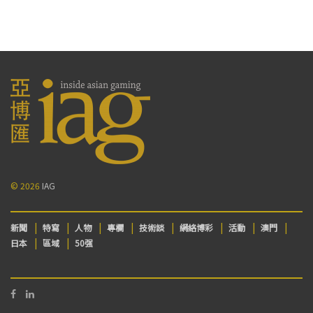
© 2026
IAG
新聞
特寫
人物
專欄
技術談
網絡博彩
活動
澳門
日本
區域
50强