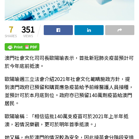
7
351
SHARES
VIEWS
澳門社會文化司司長歐陽瑜表示，首批新冠肺炎疫苗預計可
於今年底前抵澳。
歐陽瑜週三立法會介紹2021年社會文化範疇施政方針，提
到澳門政府已預留和購買應急疫苗給予前線醫護人員接種，
並預計可於本月底到位。政府亦已預留140萬劑疫苗給澳門
居民。
歐陽瑜稱︰「相信這批140萬支疫苗可於2021年上半年抵
澳，若情況樂觀，更可於明年首季抵澳。」
她又稱，由於澳門的情況較為安全，因此接苗會分階段安排