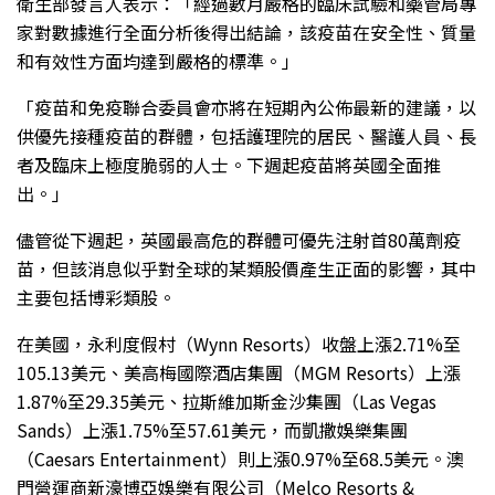
衛生部發言人表示：「經過數月嚴格的臨床試驗和藥管局專
家對數據進行全面分析後得出結論，該疫苗在安全性、質量
和有效性方面均達到嚴格的標準。」
「疫苗和免疫聯合委員會亦將在短期內公佈最新的建議，以
供優先接種疫苗的群體，包括護理院的居民、醫護人員、長
者及臨床上極度脆弱的人士。下週起疫苗將英國全面推
出。」
儘管從下週起，英國最高危的群體可優先注射首80萬劑疫
苗，但該消息似乎對全球的某類股價產生正面的影響，其中
主要包括博彩類股。
在美國，永利度假村（Wynn Resorts）收盤上漲2.71%至
105.13美元、美高梅國際酒店集團（MGM Resorts）上漲
1.87%至29.35美元、拉斯維加斯金沙集團（Las Vegas
Sands）上漲1.75%至57.61美元，而凱撒娛樂集團
（Caesars Entertainment）則上漲0.97%至68.5美元。澳
門營運商新濠博亞娛樂有限公司（Melco Resorts &