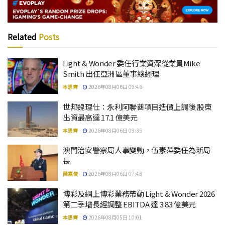
Related
Posts
Light & Wonder 委任行業資深從業員Mike
Smith 出任亞洲區董事總經理
本思齊
2026年08月06日 09:46
世邦魏理仕：永利阿聯酋項目造價上調後 股東
出資最高達 17.1 億美元
本思齊
2026年08月06日 09:35
澳門治安警察局人事變動，伍素萍委任為新局
長
陳嘉俊
2026年08月06日 07:43
博彩及網上博彩業務帶動 Light & Wonder 2026
第二季增長經調整 EBITDA 達 3.83 億美元
本思齊
2026年08月05日 10:01