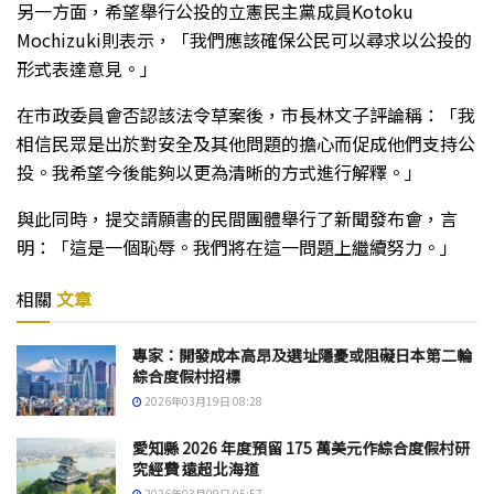
另一方面，希望舉行公投的立憲民主黨成員Kotoku
Mochizuki則表示，「我們應該確保公民可以尋求以公投的
形式表達意見。」
在市政委員會否認該法令草案後，市長林文子評論稱：「我
相信民眾是出於對安全及其他問題的擔心而促成他們支持公
投。我希望今後能夠以更為清晰的方式進行解釋。」
與此同時，提交請願書的民間團體舉行了新聞發布會，言
明：「這是一個恥辱。我們將在這一問題上繼續努力。」
相關
文章
專家：開發成本高昂及選址隱憂或阻礙日本第二輪
綜合度假村招標
2026年03月19日 08:28
愛知縣 2026 年度預留 175 萬美元作綜合度假村研
究經費 遠超北海道
2026年03月09日 05:57