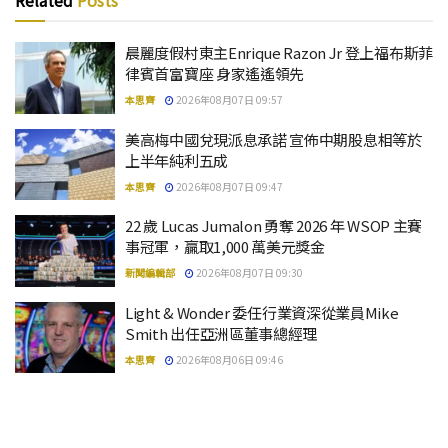
Related
Posts
晨麗度假村東主Enrique Razon Jr 登上福布斯菲
律賓首富寶座 身家遙遙領先
本思齊
2026年08月07日 09:57
美高梅中國兌現派息承諾 宣佈中期股息相等於
上半年純利五成
本思齊
2026年08月07日 09:47
22 歲 Lucas Jumalon 勇奪 2026 年 WSOP 主賽
事冠軍，贏取1,000 萬美元獎金
新聞編輯部
2026年08月07日 09:30
Light & Wonder 委任行業資深從業員Mike
Smith 出任亞洲區董事總經理
本思齊
2026年08月06日 09:46