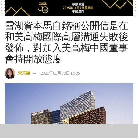
雪湖資本馬自銘稱公開信是在
和美高梅國際高層溝通失敗後
發佈，對加入美高梅中國董事
會持開放態度
宋文娣
2021年01月08日 10:35