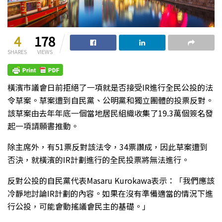
4
178
SHARES
VIEWS
橫濱市議會日前拒絕了一項就是否接受IR進行全民公投的法
令草案。草案遭到自民黨、公明黨和獨立團體的投票反對。
該草案由去年年底一個當地居民組織收集了19.3萬個簽名發
起一項請願書推動。
除主席外，有51票反對該法令，34票讚成，因此草案遭到
否決，就橫濱的IR計劃進行的全民投票將無法進行。
反對公投的自民黨代表Masaru Kurokawa表示：「我們應該
冷靜地討論IR計劃的內容。如果在沒有準備適當的情況下進
行公投，可能會動搖議會民主的基礎。」