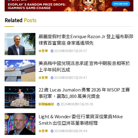
Related
Posts
晨麗度假村東主Enrique Razon Jr 登上福布斯菲
律賓首富寶座 身家遙遙領先
本思齊
2026年08月07日 09:57
美高梅中國兌現派息承諾 宣佈中期股息相等於
上半年純利五成
本思齊
2026年08月07日 09:47
22 歲 Lucas Jumalon 勇奪 2026 年 WSOP 主賽
事冠軍，贏取1,000 萬美元獎金
新聞編輯部
2026年08月07日 09:30
Light & Wonder 委任行業資深從業員Mike
Smith 出任亞洲區董事總經理
本思齊
2026年08月06日 09:46