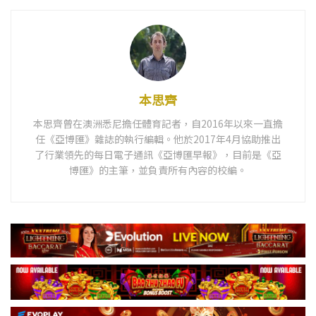
本思齊
本思齊曾在澳洲悉尼擔任體育記者，自2016年以來一直擔
任《亞博匯》雜誌的執行編輯。他於2017年4月協助推出
了行業領先的每日電子通訊《亞博匯早報》，目前是《亞
博匯》的主筆，並負責所有內容的校編。