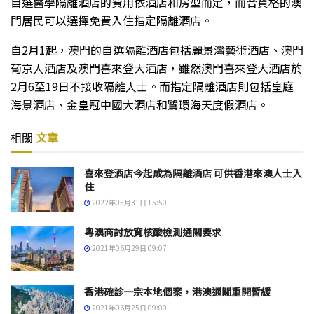
自選醫學隔離酒店的費用依酒店和房型而定，而合資格的澳
門居民可以選擇免費入住指定隔離酒店。
自2月1起，澳門的自選隔離酒店包括麗景灣藝術酒店、澳門
葡京人酒店及澳門喜來登大酒店，雖然澳門喜來登大酒店於
2月6至19日不接收隔離人士。而指定隔離酒店則包括皇庭
海景酒店、金皇冠中國大酒店和鷺環海天度假酒店。
相關
文章
喜來登酒店今起成為隔離酒店 可供香港來澳人士入
住
2022年05月31日 15:50
粵澳商討放寬核酸檢測通關要求
2021年06月29日 09:07
香港確診一宗本地個案，港澳通關重開暫緩
2021年06月25日 09:00