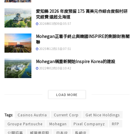
愛知縣 2026 年度預留 175 萬美元作綜合度假村研
究經費 遠超北海道
2026年03月09日 05:57
Mohegan正着手終止與韓國INSPIRE的剩餘財務關
聯
2025年12月15日 07:51
Mohegan稱重新開始Inspire Korea的建設
2022年02月10日 10:42
LOAD MORE
Tags:
Casinos Austria
Current Corp
Get Nice Holdings
Groupe Partouche
Mohegan
Pixel Companyz
RFP
公開招募
威華達控股
日本IR
長崎IR