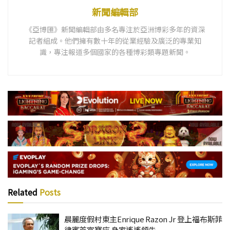
新聞編輯部
《亞博匯》新聞編輯部由多名專注於亞洲博彩多年的資深
記者組成。他們擁有數十年的從業經驗及廣泛的專業知
識，專注報道多個國家的各種博彩類專題新聞。
Related
Posts
晨麗度假村東主Enrique Razon Jr 登上福布斯菲
律賓首富寶座 身家遙遙領先