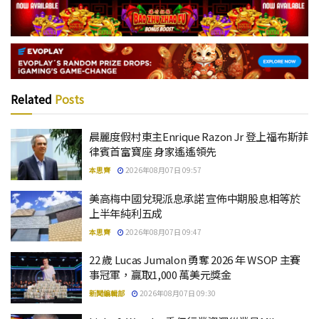
Related
Posts
晨麗度假村東主Enrique Razon Jr 登上福布斯菲
律賓首富寶座 身家遙遙領先
本思齊
2026年08月07日 09:57
美高梅中國兌現派息承諾 宣佈中期股息相等於
上半年純利五成
本思齊
2026年08月07日 09:47
22 歲 Lucas Jumalon 勇奪 2026 年 WSOP 主賽
事冠軍，贏取1,000 萬美元獎金
新聞編輯部
2026年08月07日 09:30