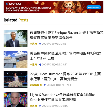
Related
Posts
晨麗度假村東主Enrique Razon Jr 登上福布斯菲
律賓首富寶座 身家遙遙領先
本思齊
2026年08月07日 09:57
美高梅中國兌現派息承諾 宣佈中期股息相等於
上半年純利五成
本思齊
2026年08月07日 09:47
22 歲 Lucas Jumalon 勇奪 2026 年 WSOP 主賽
事冠軍，贏取1,000 萬美元獎金
新聞編輯部
2026年08月07日 09:30
Light & Wonder 委任行業資深從業員Mike
Smith 出任亞洲區董事總經理
本思齊
2026年08月06日 09:46