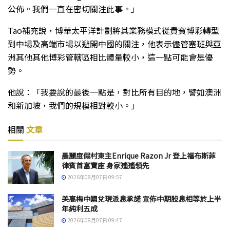
公佈。我們一直在密切關注此事。」
Tao補充說，博華太平洋計劃將其業務模式從貴賓博彩轉型
到中場及高端市場以避開中國的關注，他表示儘管塞班與亞
洲其他其他博彩管轄區相比體量較小，這一點可能會是優
勢。
他說：「我要說的最後一點是，對比所有目的地，譬如澳洲
和新加坡，我們的規模相對較小。」
相關
文章
晨麗度假村東主Enrique Razon Jr 登上福布斯菲
律賓首富寶座 身家遙遙領先
2026年08月07日 09:57
美高梅中國兌現派息承諾 宣佈中期股息相等於上半
年純利五成
2026年08月07日 09:47