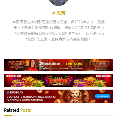
本思齊
本思齊曾在澳洲悉尼擔任體育記者，自2016年以來一直擔
任《亞博匯》雜誌的執行編輯。他於2017年4月協助推出
了行業領先的每日電子通訊《亞博匯早報》，目前是《亞
博匯》的主筆，並負責所有內容的校編。
Related
Posts