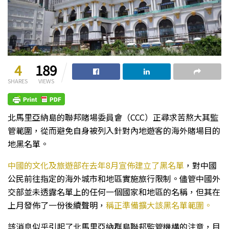
4
189
SHARES
VIEWS
北馬里亞納島的聯邦賭場委員會（CCC）正尋求苦熬大其監
管範圍，從而避免自身被列入針對內地遊客的海外賭場目的
地黑名單。
中國的文化及旅遊部在去年8月宣佈建立了黑名單
，對中國
公民前往指定的海外城市和地區實施旅行限制。儘管中國外
交部並未透露名單上的任何一個國家和地區的名稱，但其在
上月發佈了一份後續聲明，
稱正準備擴大該黑名單範圍。
該消息似乎引起了北馬里亞納群島聯邦監管機構的注意，目