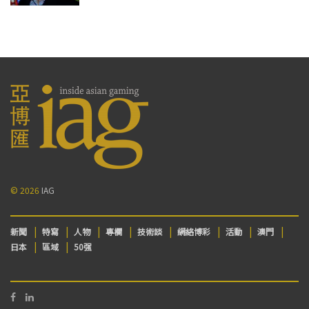
© 2026
IAG
新聞
特寫
人物
專欄
技術談
網絡博彩
活動
澳門
日本
區域
50强