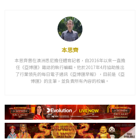
本思齊
本思齊曾在澳洲悉尼擔任體育記者，自2016年以來一直擔
任《亞博匯》雜誌的執行編輯。他於2017年4月協助推出
了行業領先的每日電子通訊《亞博匯早報》，目前是《亞
博匯》的主筆，並負責所有內容的校編。