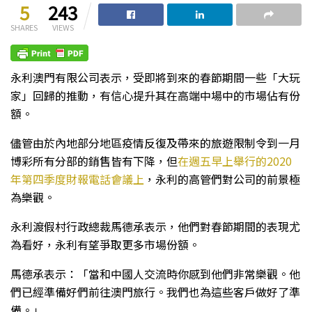
5
243
SHARES
VIEWS
永利澳門有限公司表示，受即將到來的春節期間一些「大玩
家」回歸的推動，有信心提升其在高端中場中的市場佔有份
額。
儘管由於內地部分地區疫情反復及帶來的旅遊限制令到一月
博彩所有分部的銷售皆有下降，但
在週五早上舉行的2020
年第四季度財報電話會議上
，永利的高管們對公司的前景極
為樂觀。
永利渡假村行政總裁馬德承表示，他們對春節期間的表現尤
為看好，永利有望爭取更多市場份額。
馬德承表示：「當和中國人交流時你感到他們非常樂觀。他
們已經準備好們前往澳門旅行。我們也為這些客戶做好了準
備。」