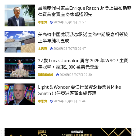
晨麗度假村東主Enrique Razon Jr 登上福布斯菲
律賓首富寶座 身家遙遙領先
本思齊
2026年08月07日 09:57
美高梅中國兌現派息承諾 宣佈中期股息相等於
上半年純利五成
本思齊
2026年08月07日 09:47
22 歲 Lucas Jumalon 勇奪 2026 年 WSOP 主賽
事冠軍，贏取1,000 萬美元獎金
新聞編輯部
2026年08月07日 09:30
Light & Wonder 委任行業資深從業員Mike
Smith 出任亞洲區董事總經理
本思齊
2026年08月06日 09:46