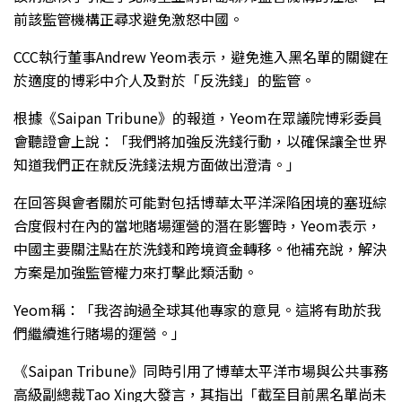
前該監管機構正尋求避免激怒中國。
CCC執行董事Andrew Yeom表示，避免進入黑名單的關鍵在
於適度的博彩中介人及對於「反洗錢」的監管。
根據《Saipan Tribune》的報道，Yeom在眾議院博彩委員
會聽證會上說：「我們將加強反洗錢行動，以確保讓全世界
知道我們正在就反洗錢法規方面做出澄清。」
在回答與會者關於可能對包括博華太平洋深陷困境的塞班綜
合度假村在內的當地賭場運營的潛在影響時，Yeom表示，
中國主要關注點在於洗錢和跨境資金轉移。他補充說，解決
方案是加強監管權力來打擊此類活動。
Yeom稱：「我咨詢過全球其他專家的意見。這將有助於我
們繼續進行賭場的運營。」
《Saipan Tribune》同時引用了博華太平洋市場與公共事務
高級副總裁Tao Xing大發言，其指出「截至目前黑名單尚未