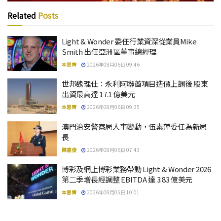
Related
Posts
Light & Wonder 委任行業資深從業員Mike
Smith 出任亞洲區董事總經理
本思齊
2026年08月06日 09:46
世邦魏理仕：永利阿聯酋項目造價上調後 股東
出資最高達 17.1 億美元
本思齊
2026年08月06日 09:35
澳門治安警察局人事變動，伍素萍委任為新局
長
陳嘉俊
2026年08月06日 07:43
博彩及網上博彩業務帶動 Light & Wonder 2026
第二季增長經調整 EBITDA 達 3.83 億美元
本思齊
2026年08月05日 10:01