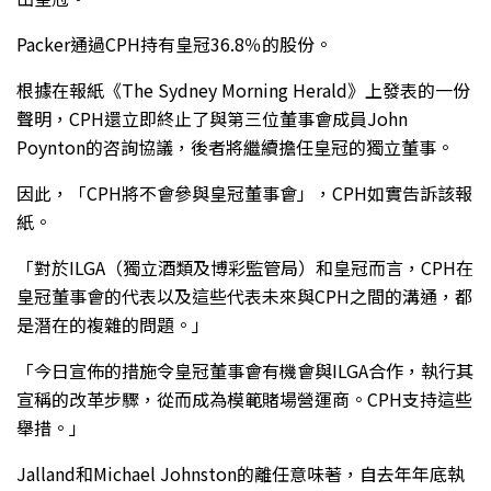
Packer通過CPH持有皇冠36.8％的股份。
根據在報紙《The Sydney Morning Herald》上發表的一份
聲明，CPH還立即終止了與第三位董事會成員John
Poynton的咨詢協議，後者將繼續擔任皇冠的獨立董事。
因此，「CPH將不會參與皇冠董事會」，CPH如實告訴該報
紙。
「對於ILGA（獨立酒類及博彩監管局）和皇冠而言，CPH在
皇冠董事會的代表以及這些代表未來與CPH之間的溝通，都
是潛在的複雜的問題。」
「今日宣佈的措施令皇冠董事會有機會與ILGA合作，執行其
宣稱的改革步驟，從而成為模範賭場營運商。CPH支持這些
舉措。」
Jalland和Michael Johnston的離任意味著，自去年年底執