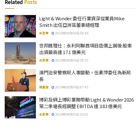
Related
Posts
Light & Wonder 委任行業資深從業員Mike
Smith 出任亞洲區董事總經理
本思齊
2026年08月06日 09:46
世邦魏理仕：永利阿聯酋項目造價上調後 股東
出資最高達 17.1 億美元
本思齊
2026年08月06日 09:35
澳門治安警察局人事變動，伍素萍委任為新局
長
陳嘉俊
2026年08月06日 07:43
博彩及網上博彩業務帶動 Light & Wonder 2026
第二季增長經調整 EBITDA 達 3.83 億美元
本思齊
2026年08月05日 10:01