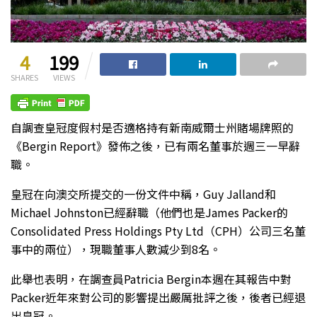
4
199
SHARES
VIEWS
自調查皇冠度假村是否適格持有新南威爾士州賭場牌照的
《Bergin Report》發佈之後，已有兩名董事於週三一早辭
職。
皇冠在向澳交所提交的一份文件中稱，Guy Jalland和
Michael Johnston已經辭職（他們也是James Packer的
Consolidated Press Holdings Pty Ltd（CPH）公司三名董
事中的兩位），現職董事人數減少到8名。
此舉也表明，在調查員Patricia Bergin本週在其報告中對
Packer近年來對公司的影響提出嚴厲批評之後，後者已經退
出皇冠。