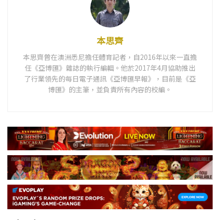
本思齊
本思齊曾在澳洲悉尼擔任體育記者，自2016年以來一直擔
任《亞博匯》雜誌的執行編輯。他於2017年4月協助推出
了行業領先的每日電子通訊《亞博匯早報》，目前是《亞
博匯》的主筆，並負責所有內容的校編。