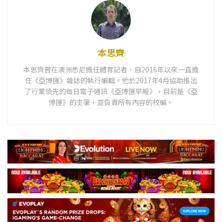
本思齊
本思齊曾在澳洲悉尼擔任體育記者，自2016年以來一直擔
任《亞博匯》雜誌的執行編輯。他於2017年4月協助推出
了行業領先的每日電子通訊《亞博匯早報》，目前是《亞
博匯》的主筆，並負責所有內容的校編。