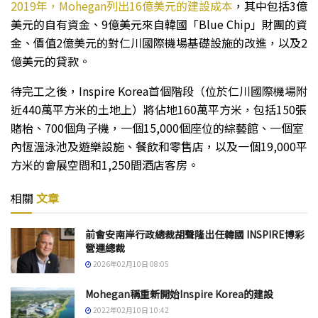
2019年，Mohegan列出16億美元的建設成本
，其中包括3億
美元的自有資金、9億美元來自韓國「Blue Chip」財團的資
金、價值2億美元的對仁川國際機場基礎設施的改進，以及2
億美元的貸款。
待完工之後，Inspire Korea首個階段（位於仁川國際機場附
近440萬平方米的土地上）將佔地160萬平方米，包括150張
賭枱、700個角子機，一個15,000個座位的綜藝館、一個室
內恆溫泳池及遊樂設施、餐飲和零售店，以及一個19,000平
方米的會展空間和1,250間酒店客房。
相關
文章
前會安南岸行政總裁胡聲隆出任韓國 INSPIRE博彩
營運總裁
2026年02月10日 08:05
Mohegan稱重新開始Inspire Korea的建設
2022年02月10日 10:42