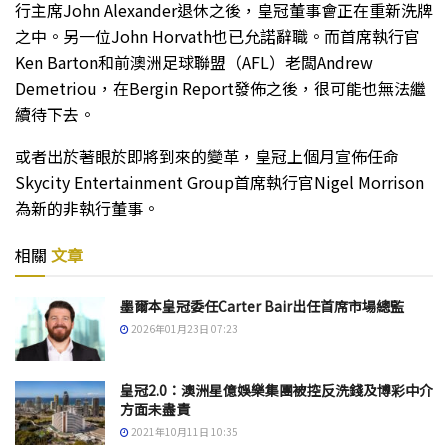
行主席John Alexander退休之後，皇冠董事會正在重新洗牌
之中。另一位John Horvath也已允諾辭職。而首席執行官
Ken Barton和前澳洲足球聯盟（AFL）老闆Andrew
Demetriou，在Bergin Report發佈之後，很可能也無法繼
續待下去。
或者出於著眼於即將到來的變革，皇冠上個月宣佈任命
Skycity Entertainment Group首席執行官Nigel Morrison
為新的非執行董事。
相關
文章
墨爾本皇冠委任Carter Bair出任首席市場總監
2026年01月23日 07:23
皇冠2.0：澳洲星億娛樂集團被控反洗錢及博彩中介
方面未盡責
2021年10月11日 10:35