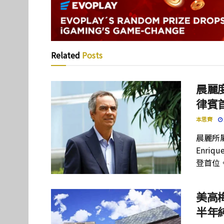
Related
Posts
晨麗度
律賓
本思齊
晨麗所屬母
Enriq
登首位
美高
半年