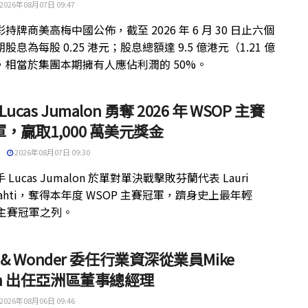
2026年08月07日 09:47
持牌商美高梅中國公佈，截至 2026 年 6 月 30 日止六個
股息為每股 0.25 港元；股息總額達 9.5 億港元（1.21 億
，相當於集團本期擁有人應佔利潤的 50%。
 Lucas Jumalon 勇奪 2026 年 WSOP 主賽
，贏取1,000 萬美元獎金
2026年08月07日 09:30
 Lucas Jumalon 於單對單決戰擊敗芬蘭代表 Lauri
kilahti，奪得本年度 WSOP 主賽冠軍，躋身史上最年輕
 主賽冠軍之列。
ht & Wonder 委任行業資深從業員Mike
th 出任亞洲區董事總經理
2026年08月06日 09:46