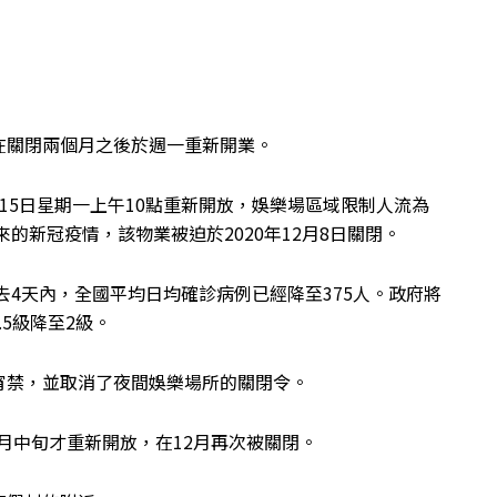
在關閉兩個月之後於週一重新開業。
15日星期一上午10點重新開放，娛樂場區域限制人流為
來的新冠疫情，該物業被迫於2020年12月8日關閉。
去4天內，全國平均日均確診病例已經降至375人。政府將
.5級降至2級。
宵禁，並取消了夜間娛樂場所的關閉令。
0月中旬才重新開放，在12月再次被關閉。