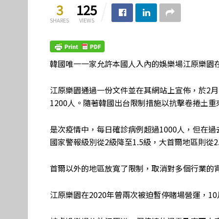
3
125
SHARES
VIEWS
韓國唯一一家允許本國人入內的娛樂場江原樂園
江原樂園通過一份文件並在其網站上宣佈，於2月
1200人。隨著韓國出台限制措施以抗擊卷捲土重
是次疫情中，每日確診病例超過1000人，但在過
國家警報級別從2級降至1.5級，大首爾地區則從2
首爾以外的地區放寬了限制，取消對多個行業的
江原樂園在2020年曾兩次被迫暫停賭場營運，1