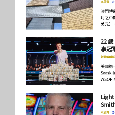
本思齊
澳門博彩
月之中期
美元）
22 歲
事冠軍
新聞編輯部
美國選手
Saas
WSOP
Lig
Smi
本思齊