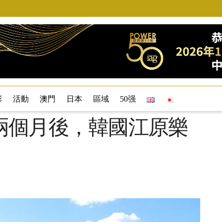
彩
活動
澳門
日本
區域
50强
兩個月後，韓國江原樂