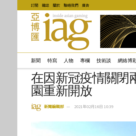
訂閱
雜誌
關於
聯絡我們
廣告
新聞
特寫
人物
專欄
技術談
網絡博
在因新冠疫情關閉
園重新開放
新聞編輯部
2021年02月16日 10:39