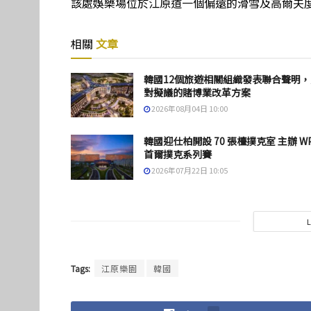
該處娛樂場位於江原道一個偏遠的滑雪及高爾夫
相關
文章
韓國12個旅遊相關組織發表聯合聲明，
對擬議的賭博業改革方案
2026年08月04日 10:00
韓國迎仕柏開設 70 張檯撲克室 主辦 W
首爾撲克系列賽
2026年07月22日 10:05
Tags:
江原樂園
韓國