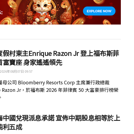
假村東主Enrique Razon Jr 登上福布斯菲
首富寶座 身家遙遙領先
2026年08月07日 09:57
公司 Bloomberry Resorts Corp 主席兼行政總裁
ue Razon Jr，於福布斯 2026 年菲律賓 50 大富豪排行榜榮
。
梅中國兌現派息承諾 宣佈中期股息相等於上
純利五成