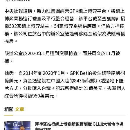
中央社報道稱，新力旺集團經營GPK線上博弈平台，將線上
博弈業務進行垂直及平行整合經營。該平台截至查獲總計招
攬532家線上博弈站主、54家博弈系統供應商。但檢方指控
稱，該公司位於台中的辦公室通過轉移賭金疑似為洗錢轉帳
機房。
該辦公室於2020年1月遭到突擊檢查，而莊周文於11月被
捕。
據悉，自2014年到2020年1月，GPK Bet的投注總額達到44
億美元，資金通過設在中國大陸的843個假賬戶透過地下匯
兌方式，分批匯入台灣。犯罪所得總計21億美元，逃漏個人
綜合所得稅額950萬美元。
相關
文章
菲律賓推行網上博嶄新監管制度 GLI加大當地市場
布局力度