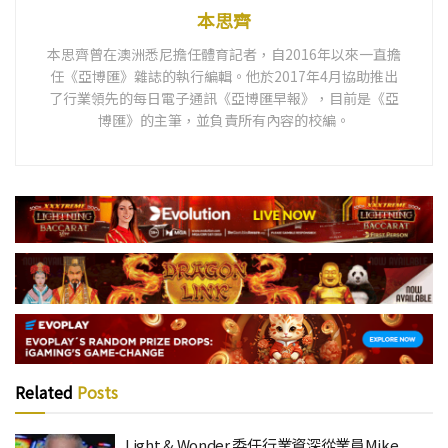
本思齊
本思齊曾在澳洲悉尼擔任體育記者，自2016年以來一直擔
任《亞博匯》雜誌的執行編輯。他於2017年4月協助推出
了行業領先的每日電子通訊《亞博匯早報》，目前是《亞
博匯》的主筆，並負責所有內容的校編。
Related
Posts
Light & Wonder 委任行業資深從業員Mike