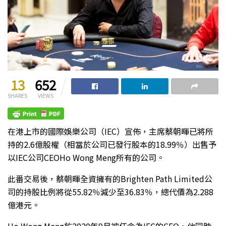
13
652
SHARES
VIEWS
在港上市的國際娛樂公司（IEC）宣佈，主席蔡朝暉已將所
持的2.6億股權（相當於公司已發行股本的18.99％）出售予
以IEC公司CEOHo Wong Meng所有的公司。
此番交易後，蔡朝暉全資擁有的Brighten Path Limited公
司的持股比例將從55.82％減少至36.83％，總代價為2.288
億港元。