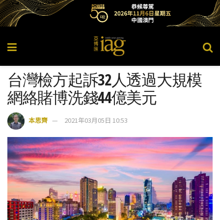
台灣檢方起訴32人透過大規模
網絡賭博洗錢44億美元
本思齊
2021年03月05日 10:53