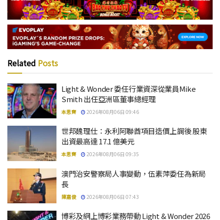
Related
Posts
Light & Wonder 委任行業資深從業員Mike
Smith 出任亞洲區董事總經理
本思齊
2026年08月06日 09:46
世邦魏理仕：永利阿聯酋項目造價上調後 股東
出資最高達 17.1 億美元
本思齊
2026年08月06日 09:35
澳門治安警察局人事變動，伍素萍委任為新局
長
陳嘉俊
2026年08月06日 07:43
博彩及網上博彩業務帶動 Light & Wonder 2026