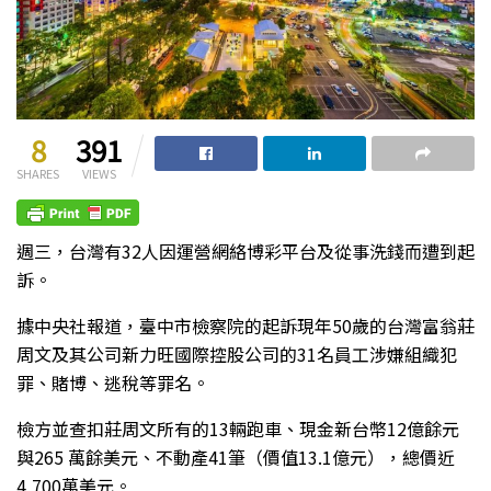
8
391
SHARES
VIEWS
週三，台灣有32人因運營網絡博彩平台及從事洗錢而遭到起
訴。
據中央社報道，臺中市檢察院的起訴現年50歲的台灣富翁莊
周文及其公司新力旺國際控股公司的31名員工涉嫌組織犯
罪、賭博、逃稅等罪名。
檢方並查扣莊周文所有的13輛跑車、現金新台幣12億餘元
與265 萬餘美元、不動產41筆（價值13.1億元），總價近
4,700萬美元。