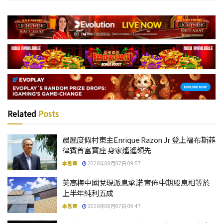
Related
Posts
晨麗度假村東主Enrique Razon Jr 登上福布斯菲
律賓首富寶座 身家遙遙領先
本思齊
2026年08月07日 09:57
美高梅中國兌現派息承諾 宣佈中期股息相等於
上半年純利五成
本思齊
2026年08月07日 09:47