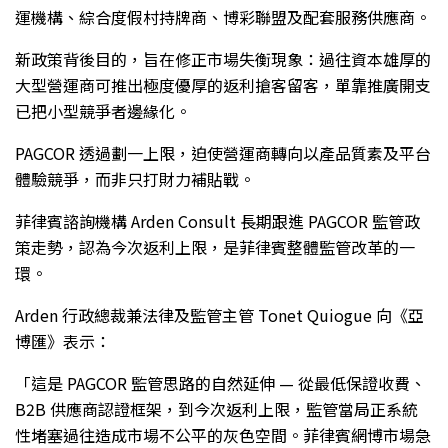
運機構、綜合度假村持牌商、博彩聯盟及配套服務供應商。
新政策背後目的，旨在修正市場失衡現象：過往資本雄厚的
大型營運商可推出極度優厚的返利搶客留客，單靠推廣開支
已把小型競爭者邊緣化。
PAGCOR 透過劃一上限，迫使營運商轉向以產品質素及平台
體驗競爭，而非只打財力補貼戰。
菲律賓諮詢機構 Arden Consult 長期跟進 PAGCOR 監管政
策走勢，認為今次返利上限，是菲律賓整體監管改革的一
環。
Arden 行政總裁兼法律及監管主管 Tonet Quiogue 向《亞
博匯》表示：
「這是 PAGCOR 監管思路的自然延伸 — 從最低保證收費、
B2B 供應商認證框架，到今次返利上限，監管當局正系統
性堵塞過往造成市場不公平的灰色空間。菲律賓網博市場急