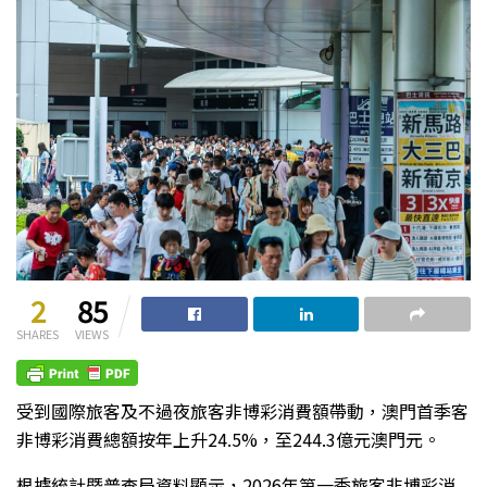
2
85
SHARES
VIEWS
受到國際旅客及不過夜旅客非博彩消費額帶動，澳門首季客
非博彩消費總額按年上升24.5%，至244.3億元澳門元。
根據統計暨普查局資料顯示，2026年第一季旅客非博彩消