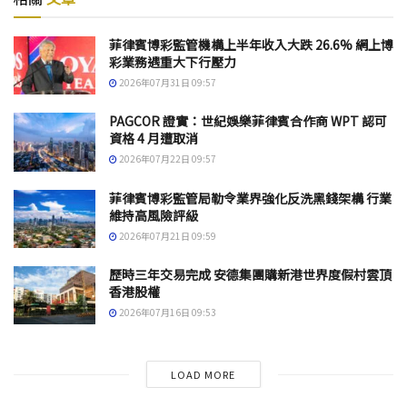
菲律賓博彩監管機構上半年收入大跌 26.6% 網上博
彩業務遇重大下行壓力
2026年07月31日 09:57
PAGCOR 證實：世紀娛樂菲律賓合作商 WPT 認可
資格 4 月遭取消
2026年07月22日 09:57
菲律賓博彩監管局勒令業界強化反洗黑錢架構 行業
維持高風險評級
2026年07月21日 09:59
歷時三年交易完成 安德集團購新港世界度假村雲頂
香港股權
2026年07月16日 09:53
LOAD MORE