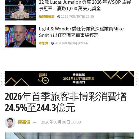
22 歲 Lucas Jumalon 勇奪 2026 年 WSOP 主賽
事冠軍，贏取1,000 萬美元獎金
新聞編輯部
2026年08月07日 09:30
Light & Wonder 委任行業資深從業員Mike
Smith 出任亞洲區董事總經理
本思齊
2026年08月06日 09:46
2026年首季旅客非博彩消費增
24.5%至244.3億元
陳嘉俊
2026年05月08日 18:00