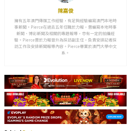
陳嘉俊
擁有五年澳門傳媒工作經驗，有足夠經驗編寫澳門本地時
事新聞。Pierce在過去五年任職於力報，曾編寫本地時事
新聞、博彩新聞及相關的專題報導，亦有一定的拍攝經
驗。Pierce曾於力報晉升為採訪副主任，負責安排記者採
訪工作及安排新聞報導內容。Pierce畢業於澳門大學中文
系。