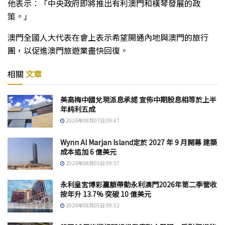
他表示︰「中央政府即將推出有利澳門和橫琴發展的政
策。」
澳門全國人大代表在會上表示希望開通內地與澳門的旅行
團，以促進澳門旅遊業盡快回復。
相關
文章
美高梅中國兌現派息承諾 宣佈中期股息相等於上半
年純利五成
2026年08月07日 09:47
Wynn Al Marjan Island定於 2027 年 9 月開幕 建築
成本追加 6 億美元
2026年08月05日 09:57
永利皇宮博彩贏額帶動永利澳門2026年第二季營收
按年升 13.7% 突破 10 億美元
2026年08月05日 09:52