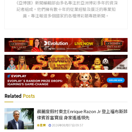
《亞博匯》新聞編輯部由多名專注於亞洲博彩多年的資深
記者組成。他們擁有數十年的從業經驗及廣泛的專業知
識，專注報道多個國家的各種博彩類專題新聞。
Related
Posts
晨麗度假村東主Enrique Razon Jr 登上福布斯菲
律賓首富寶座 身家遙遙領先
本思齊
2026年08月07日 09:57