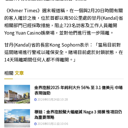
《Khmer Times》週末報道稱，在一個與2月20日時間有關
的客人確診之後，位於首都以南50公里處的甘丹(Kandal)省
相關部門已經採取措施，阻止723名訪客及工作人員離開
Yong Yuan Casino娛樂場，並對他們進行進一步隔離。
甘丹(Kandal)省的長官Kong Sophorn表示：「當局目前對
這間賭場進行警戒以確保安全。賭場目前處於封鎖狀態，在
14天隔離期間任何人都不得離開。」
相關
文章
金界控股2025 年純利大升 56% 至 3.1 億美元 中場
表現強勁
2026年03月24日 10:28
穆迪：金界控股擬大幅縮減 Naga 3 規模 惟項目仍
為重要策略
2026年03月11日 10:06