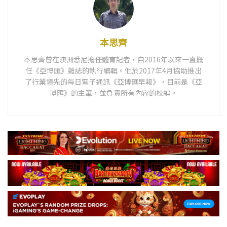
本思齊
本思齊曾在澳洲悉尼擔任體育記者，自2016年以來一直擔
任《亞博匯》雜誌的執行編輯。他於2017年4月協助推出
了行業領先的每日電子通訊《亞博匯早報》，目前是《亞
博匯》的主筆，並負責所有內容的校編。