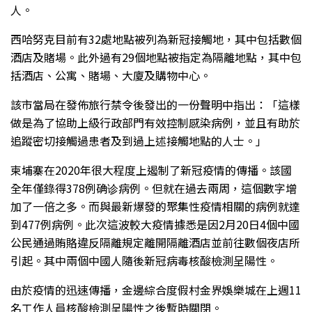
人。
西哈努克目前有32處地點被列為新冠接觸地，其中包括數個
酒店及賭場。此外過有29個地點被指定為隔離地點，其中包
括酒店、公寓、賭場、大廈及購物中心。
該市當局在發佈旅行禁令後發出的一份聲明中指出：「這樣
做是為了協助上級行政部門有效控制感染病例，並且有助於
追蹤密切接觸過患者及到過上述接觸地點的人士。」
柬埔寨在2020年很大程度上遏制了新冠疫情的傳播。該國
全年僅錄得378例确诊病例。但就在過去兩周，這個數字增
加了一倍之多。而與最新爆發的聚集性疫情相關的病例就達
到477例病例。此次這波較大疫情據悉是因2月20日4個中國
公民通過賄賂違反隔離規定離開隔離酒店並前往數個夜店所
引起。其中兩個中國人隨後新冠病毒核酸檢測呈陽性。
由於疫情的迅速傳播，金邊綜合度假村金界娛樂城在上週11
名工作人員核酸檢測呈陽性之後暫時關閉。