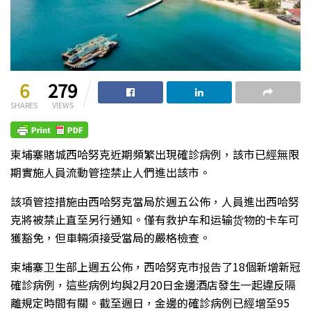
6
279
SHARES
VIEWS
柬埔寨賭城西哈努克近期頻繁出現確診病例，該市已經無限
期實施人員流動管控禁止人們進出該市。
該項管控措施由西哈努克當局於週五公佈，人員進出西哈努
克將被禁止直至另行通知。僅有救护车和运输货物的卡车可
獲豁免，但車輛須接受當局的嚴格檢查。
柬埔寨卫生部上週五公佈，西哈努克市报告了18個新增新冠
確診病例，這些病例均與2月20日金邊酒店發生一起違反隔
離規定時間有關。截至週日，金邊的確診病例已經增至95