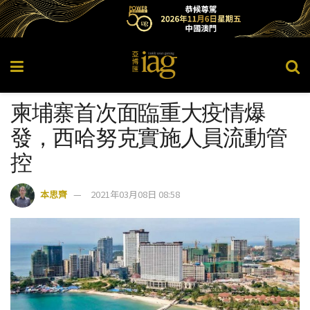
柬埔寨首次面臨重大疫情爆
發，西哈努克實施人員流動管
控
本思齊
2021年03月08日 08:58