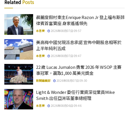
Related
Posts
晨麗度假村東主Enrique Razon Jr 登上福布斯菲
律賓首富寶座 身家遙遙領先
本思齊
2026年08月07日 09:57
美高梅中國兌現派息承諾 宣佈中期股息相等於
上半年純利五成
本思齊
2026年08月07日 09:47
22 歲 Lucas Jumalon 勇奪 2026 年 WSOP 主賽
事冠軍，贏取1,000 萬美元獎金
新聞編輯部
2026年08月07日 09:30
Light & Wonder 委任行業資深從業員Mike
Smith 出任亞洲區董事總經理
本思齊
2026年08月06日 09:46