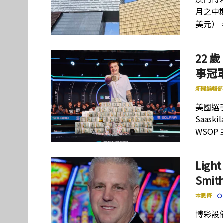
月之中期
美元）
22 歲
事冠軍
新聞編輯部
美國選手
Saas
WSOP
Lig
Smi
本思齊
博彩設備