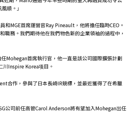
務，尤其近期，Mario通過今年早些時期的重大再融資成功令公
帆風順。」
和MGE首席運營官Ray Pineault，他將擔任臨時CEO。
色和職務。我們期待他在我們物色新的企業領袖的過程中，
Soper擔任Mohegan首席執行官，他一直是該公司國際擴張計劃
spire Korea项目。
 Development合作，參與了日本長崎IR競標，並最近獲得了在希臘
公司前任高管Carol Anderson將有望加入Mohegan出任