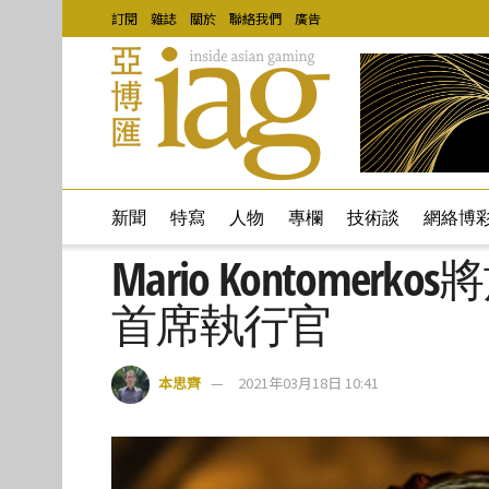
訂閱
雜誌
關於
聯絡我們
廣告
新聞
特寫
人物
專欄
技術談
網絡博
Mario Kontomerk
首席執行官
本思齊
2021年03月18日 10:41