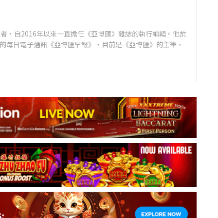
者，自2016年以來一直擔任《亞博匯》雜誌的執行編輯。他於
領先的每日電子通訊《亞博匯早報》，目前是《亞博匯》的主筆，