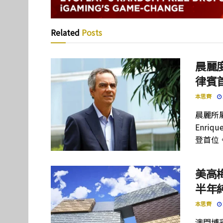
Related
Posts
晨麗度
律賓
本思齊
晨麗所屬母
Enriq
登首位
美高
半年
本思齊
澳門博彩