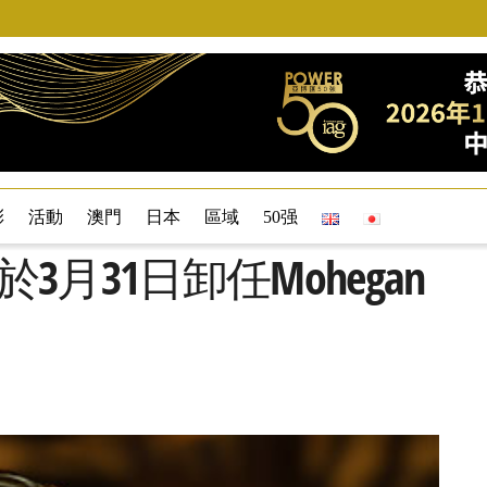
彩
活動
澳門
日本
區域
50强
os將於3月31日卸任Mohegan