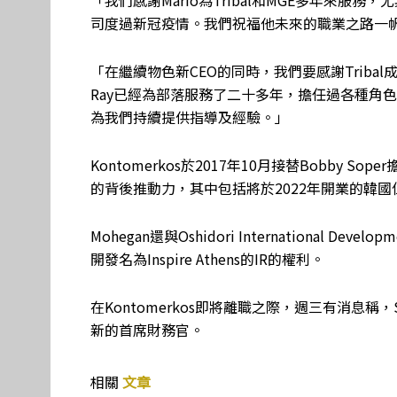
「我們感謝Mario為Tribal和MGE多年來服
司度過新冠疫情。我們祝福他未來的職業之路一
「在繼續物色新CEO的同時，我們要感謝Tribal成員
Ray已經為部落服務了二十多年，擔任過各種角
為我們持續提供指導及經驗。」
Kontomerkos於2017年10月接替Bobby 
的背後推動力，其中包括將於2022年開業的韓國仁川In
Mohegan還與Oshidori International
開發名為Inspire Athens的IR的權利。
在Kontomerkos即將離職之際，週三有消息稱，SG
新的首席財務官。
相關
文章