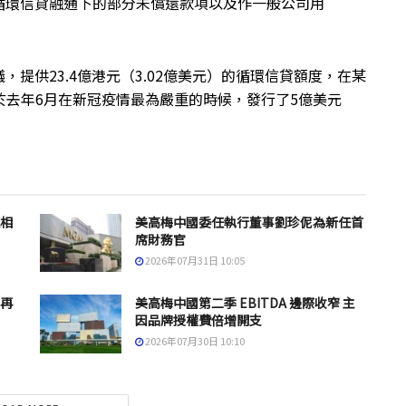
循環信貸融通下的部分未償還款項以及作一般公司用
提供23.4億港元（3.02億美元）的循環信貸額度，在某
還於去年6月在新冠疫情最為嚴重的時候，發行了5億美元
息相
美高梅中國委任執行董事劉珍伲為新任首
席財務官
2026年07月31日 10:05
套再
美高梅中國第二季 EBITDA 邊際收窄 主
因品牌授權費倍增開支
2026年07月30日 10:10