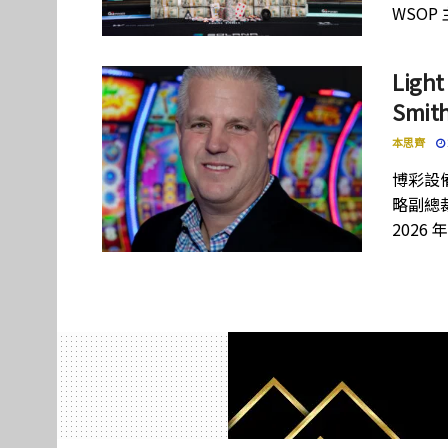
WSOP
Lig
Smi
本思齊
博彩設備
略副總裁
2026 