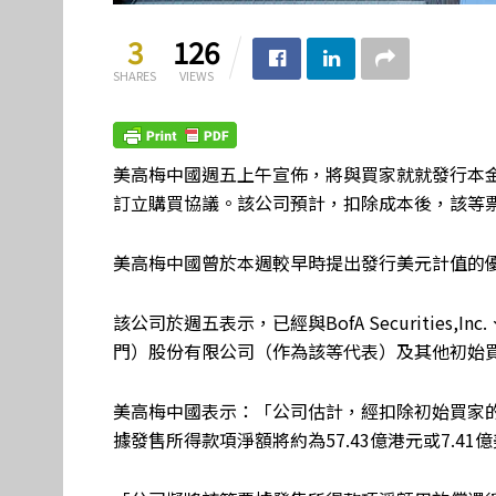
3
126
SHARES
VIEWS
美高梅中國週五上午宣佈，將與買家就就發行本金總額
訂立購買協議。該公司預計，扣除成本後，該等票
美高梅中國曾於本週較早時提出發行美元計值的
該公司於週五表示，已經與BofA Securitie
門）股份有限公司（作為該等代表）及其他初始
美高梅中國表示：「公司估計，經扣除初始買家
據發售所得款項淨額將約為57.43億港元或7.41