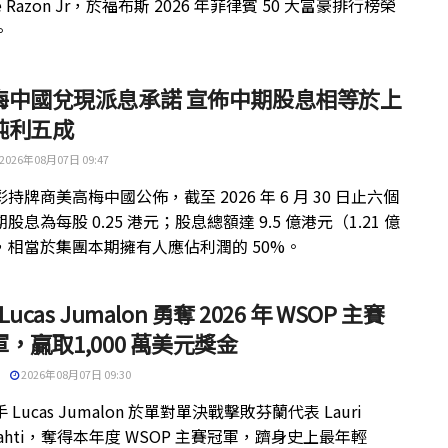
ue Razon Jr，於福布斯 2026 年菲律賓 50 大富豪排行榜榮
。
梅中國兌現派息承諾 宣佈中期股息相等於上
純利五成
2026年08月07日 09:47
持牌商美高梅中國公佈，截至 2026 年 6 月 30 日止六個
股息為每股 0.25 港元；股息總額達 9.5 億港元（1.21 億
，相當於集團本期擁有人應佔利潤的 50%。
 Lucas Jumalon 勇奪 2026 年 WSOP 主賽
，贏取1,000 萬美元獎金
2026年08月07日 09:30
 Lucas Jumalon 於單對單決戰擊敗芬蘭代表 Lauri
kilahti，奪得本年度 WSOP 主賽冠軍，躋身史上最年輕