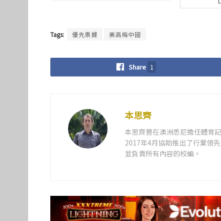
Tags:
優先票據
美高梅中國
Share
1
本思齊
本思齊曾在澳洲悉尼擔任體育記
2017年4月協助推出了行業
並負責所有內容的校編。