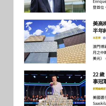
Enriq
登首位
美高
半年
本思齊
澳門博彩
月之中期
美元）
22 歲
事冠軍
新聞編輯部
美國選手
Saas