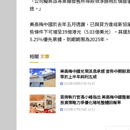
「公司擬將該等票據發售所得款項淨額用於償還
途。」
美高梅中國於去年五月透露，已與貸方達成新協議，
些條件下可增至39億港元（5.03億美元）。其
5.25％優先票據，到期期限為2025年。
相關
文章
美高梅中國兌現派息承諾 宣佈中期股
等於上半年純利五成
2026年08月07日 09:47
首席執行官馮小峰指出 美高梅中國整
投資策略力爭優化場地整體回報率
2026年07月30日 10:31