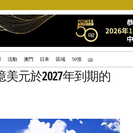
彩
活動
澳門
日本
區域
50强
億美元於2027年到期的