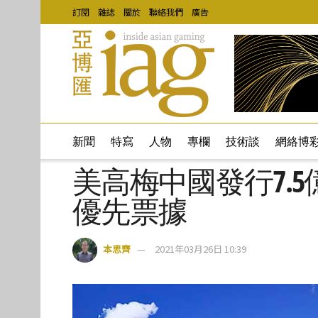
訂閱
雜誌
關於
聯絡我們
廣告
新聞
特寫
人物
專欄
技術談
網絡博
美高梅中國發行7.5
優先票據
本思齊
2021年03月26日 10:39