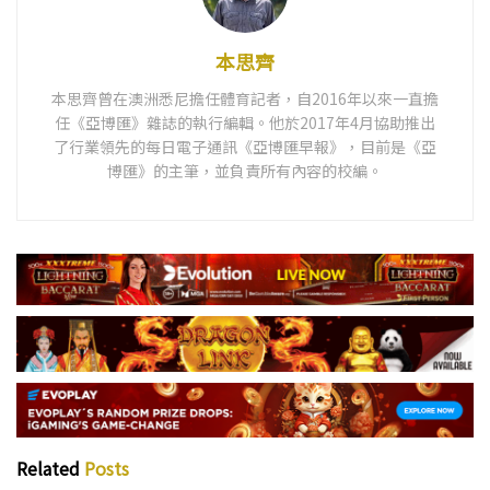
本思齊
本思齊曾在澳洲悉尼擔任體育記者，自2016年以來一直擔
任《亞博匯》雜誌的執行編輯。他於2017年4月協助推出
了行業領先的每日電子通訊《亞博匯早報》，目前是《亞
博匯》的主筆，並負責所有內容的校編。
Related
Posts