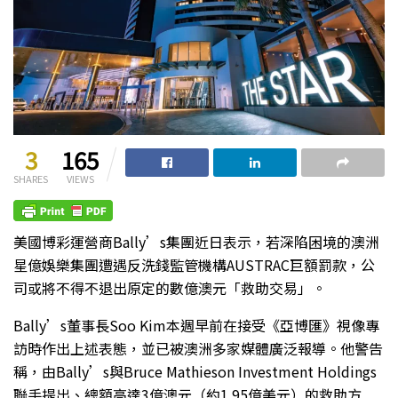
3
165
SHARES
VIEWS
美國博彩運營商Bally’s集團近日表示，若深陷困境的澳洲
星億娛樂集團遭遇反洗錢監管機構AUSTRAC巨額罰款，公
司或將不得不退出原定的數億澳元「救助交易」。
Bally’s董事長Soo Kim本週早前在接受《亞博匯》視像專
訪時作出上述表態，並已被澳洲多家媒體廣泛報導。他警告
稱，由Bally’s與Bruce Mathieson Investment Holdings
聯手提出、總額高達3億澳元（約1.95億美元）的救助方