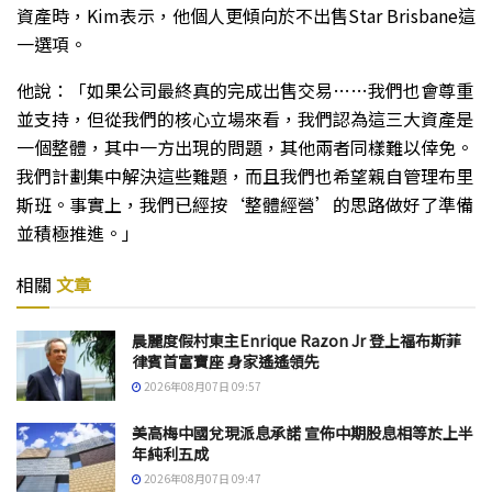
資產時，Kim表示，他個人更傾向於不出售Star Brisbane這
一選項。
他說：「如果公司最終真的完成出售交易……我們也會尊重
並支持，但從我們的核心立場來看，我們認為這三大資產是
一個整體，其中一方出現的問題，其他兩者同樣難以倖免。
我們計劃集中解決這些難題，而且我們也希望親自管理布里
斯班。事實上，我們已經按‘整體經營’的思路做好了準備
並積極推進。」
相關
文章
晨麗度假村東主Enrique Razon Jr 登上福布斯菲
律賓首富寶座 身家遙遙領先
2026年08月07日 09:57
美高梅中國兌現派息承諾 宣佈中期股息相等於上半
年純利五成
2026年08月07日 09:47