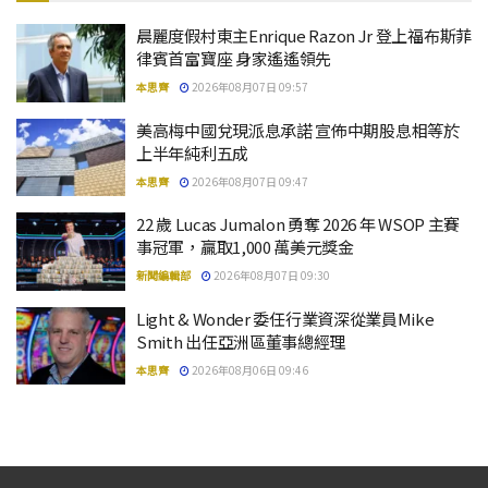
晨麗度假村東主Enrique Razon Jr 登上福布斯菲
律賓首富寶座 身家遙遙領先
本思齊
2026年08月07日 09:57
美高梅中國兌現派息承諾 宣佈中期股息相等於
上半年純利五成
本思齊
2026年08月07日 09:47
22 歲 Lucas Jumalon 勇奪 2026 年 WSOP 主賽
事冠軍，贏取1,000 萬美元獎金
新聞編輯部
2026年08月07日 09:30
Light & Wonder 委任行業資深從業員Mike
Smith 出任亞洲區董事總經理
本思齊
2026年08月06日 09:46