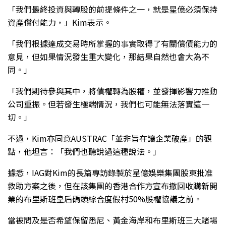
「我們最終投資與轉股的前提條件之一，就是星億必須保持
資產償付能力，」Kim表示。
「我們根據達成交易時所掌握的事實取得了有關償債能力的
意見，但如果情況發生重大變化，那結果自然也會大為不
同。」
「我們期待參與其中，將債權轉為股權，並發揮影響力推動
公司重振。但若發生極端情況，我們也可能無法落實這一
切。」
不過，Kim亦同意AUSTRAC「並非旨在讓企業破產」的觀
點，他坦言：「我們也聽說過這種說法。」
據悉，IAG對Kim的長篇專訪錄製於星億娛樂集團股東批准
救助方案之後，但在該集團的香港合作方宣布撤回收購新開
業的布里斯班皇后碼頭綜合度假村50%股權協議之前。
當被問及是否希望保留悉尼、黃金海岸和布里斯班三大賭場