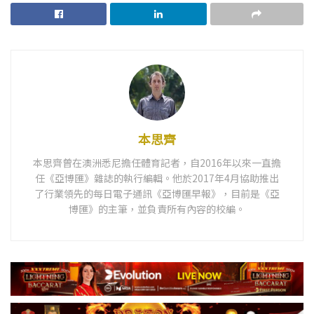
本思齊
本思齊曾在澳洲悉尼擔任體育記者，自2016年以來一直擔
任《亞博匯》雜誌的執行編輯。他於2017年4月協助推出
了行業領先的每日電子通訊《亞博匯早報》，目前是《亞
博匯》的主筆，並負責所有內容的校編。