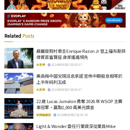
Related
Posts
晨麗度假村東主Enrique Razon Jr 登上福布斯菲
律賓首富寶座 身家遙遙領先
本思齊
2026年08月07日 09:57
美高梅中國兌現派息承諾 宣佈中期股息相等於
上半年純利五成
本思齊
2026年08月07日 09:47
22 歲 Lucas Jumalon 勇奪 2026 年 WSOP 主賽
事冠軍，贏取1,000 萬美元獎金
新聞編輯部
2026年08月07日 09:30
Light & Wonder 委任行業資深從業員Mike