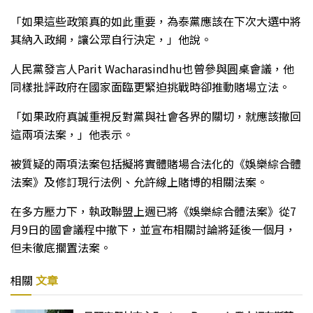
「如果這些政策真的如此重要，為泰黨應該在下次大選中將
其納入政綱，讓公眾自行決定，」他說。
人民黨發言人Parit Wacharasindhu也曾參與圓桌會議，他
同樣批評政府在國家面臨更緊迫挑戰時卻推動賭場立法。
「如果政府真誠重視反對黨與社會各界的關切，就應該撤回
這兩項法案，」他表示。
被質疑的兩項法案包括擬將實體賭場合法化的《娛樂綜合體
法案》及修訂現行法例、允許線上賭博的相關法案。
在多方壓力下，執政聯盟上週已將《娛樂綜合體法案》從7
月9日的國會議程中撤下，並宣布相關討論將延後一個月，
但未徹底擱置法案。
相關
文章