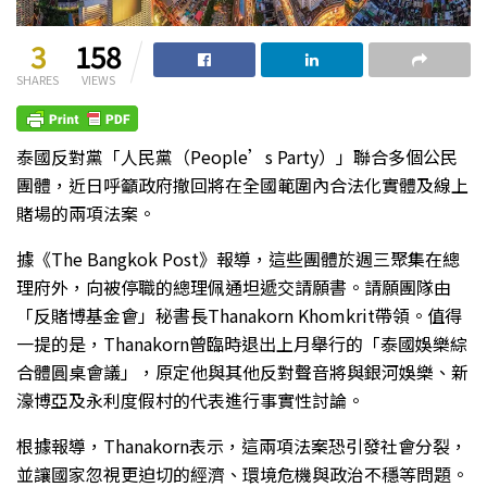
3
158
SHARES
VIEWS
泰國反對黨「人民黨（People’s Party）」聯合多個公民
團體，近日呼籲政府撤回將在全國範圍內合法化實體及線上
賭場的兩項法案。
據《The Bangkok Post》報導，這些團體於週三聚集在總
理府外，向被停職的總理佩通坦遞交請願書。請願團隊由
「反賭博基金會」秘書長Thanakorn Khomkrit帶領。值得
一提的是，Thanakorn曾臨時退出上月舉行的「泰國娛樂綜
合體圓桌會議」，原定他與其他反對聲音將與銀河娛樂、新
濠博亞及永利度假村的代表進行事實性討論。
根據報導，Thanakorn表示，這兩項法案恐引發社會分裂，
並讓國家忽視更迫切的經濟、環境危機與政治不穩等問題。