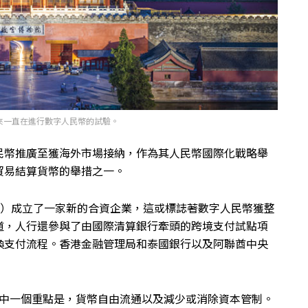
以來一直在進行數字人民幣的試驗。
民幣推廣至獲海外市場接納，作為其人民幣國際化戰略舉
貿易結算貨幣的舉措之一。
FT）成立了一家新的合資企業，這或標誌著數字人民幣獲整
道，人行還參與了由國際清算銀行牽頭的跨境支付試點項
換支付流程。香港金融管理局和泰國銀行以及阿聯酋中央
程的其中一個重點是，貨幣自由流通以及減少或消除資本管制。