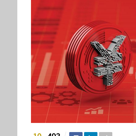
10
493