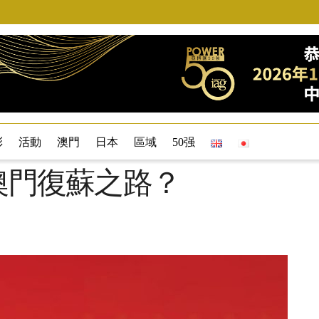
彩
活動
澳門
日本
區域
50强
 澳門復蘇之路？