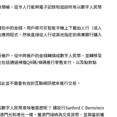
分類帳，這令人行能夠電子記錄和追踪所有以數字人民幣
。
錢包中的金錢。用戶將可在智能手機上下載由人行（或人
包應用程式，然後直接從人行或其他指定的商業銀行購入
行帳戶，從中將帳戶的金錢轉換成數字人民幣，並轉移至
包括通過掃描QR碼/條碼進行零售支付，以及點對點
因此並不需要有效的互聯網訊號來進行交易。
幣意味著甚麼呢？ 據投行Sanford C Bernstein
像澳門元和港元一樣，獲澳門接納為交易貨幣，並與當前獲