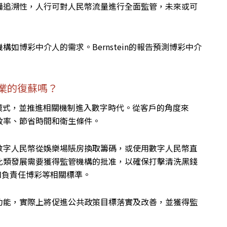
備追溯性，人行可對人民幣流量進行全面監管，未來或可
如博彩中介人的需求。Bernstein的報告預測博彩中介
業的復蘇嗎？
模式，並推進相關機制進入數字時代。從客戶的角度來
效率、節省時間和衛生條件。
數字人民幣從娛樂場賬房換取籌碼，或使用數字人民幣直
此類發展需要獲得監管機構的批准，以確保打擊清洗黑錢
和負責任博彩等相關標準。
功能，實際上將促進公共政策目標落實及改善，並獲得監