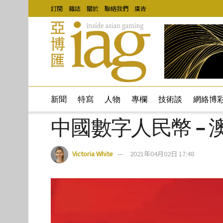
訂閱
雜誌
關於
聯絡我們
廣告
新聞
特寫
人物
專欄
技術談
網絡博
中國數字人民幣 –
Victoria White
2021年04月02日 17:48