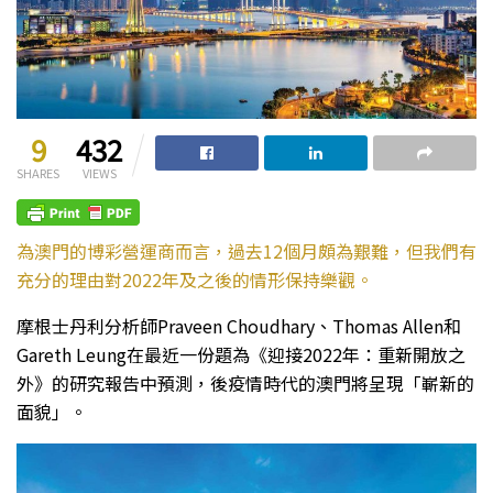
9
432
SHARES
VIEWS
為澳門的博彩營運商而言，過去12個月頗為艱難，但我們有
充分的理由對2022年及之後的情形保持樂觀。
摩根士丹利分析師Praveen Choudhary、Thomas Allen和
Gareth Leung在最近一份題為《迎接2022年：重新開放之
外》的研究報告中預測，後疫情時代的澳門將呈現「嶄新的
面貌」。