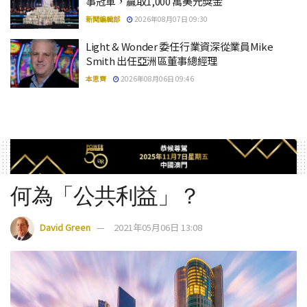
事冠軍，贏取1,000 萬美元獎金
新聞編輯部
2026年08月07日 09:30
Light & Wonder 委任行業資深從業員Mike
Smith 出任亞洲區董事總經理
本思齊
2026年08月06日 09:46
何為「公共利益」？
David Green
2021年05月06日 13:08