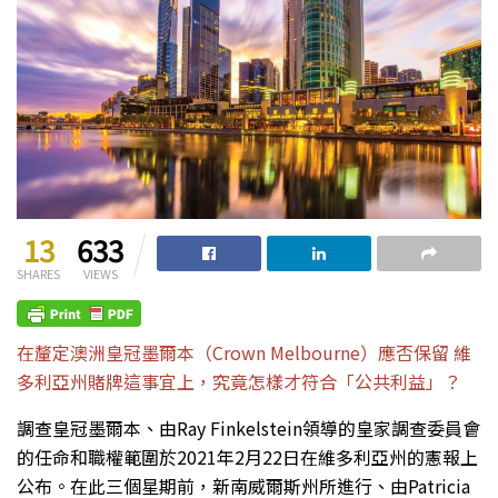
13
633
SHARES
VIEWS
在釐定澳洲皇冠墨爾本（Crown Melbourne）應否保留 維
多利亞州賭牌這事宜上，究竟怎樣才符合「公共利益」？
調查皇冠墨爾本、由Ray Finkelstein領導的皇家調查委員會
的任命和職權範圍於2021年2月22日在維多利亞州的憲報上
公布。在此三個星期前，新南威爾斯州所進行、由Patricia