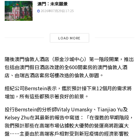
澳門：未來願景
2026年07月29日 17:25
LOAD MORE
隨後澳門倫敦人酒店（原金沙城中心）第一階段開業，推出
包括由澳門假日酒店改建的全600間套房的澳門倫敦人酒
店、由瑞吉酒店套房塔樓改造的倫敦人御園。
經紀公司Bernstein表示，鑑於預計接下來12個月的需求將
增加，所有這些都預示著良好的前景。
投行Bernstein的分析師Vitaly Umansky、Tianjiao Yu及
Kelsey Zhu在其最新的報告中寫道：「在復甦的早期階段，
我們預計那些在高端市場佔據較大優勢的營運商將跑贏大
盤……主要由於高端客戶相對受到新冠疫情的經濟影響較