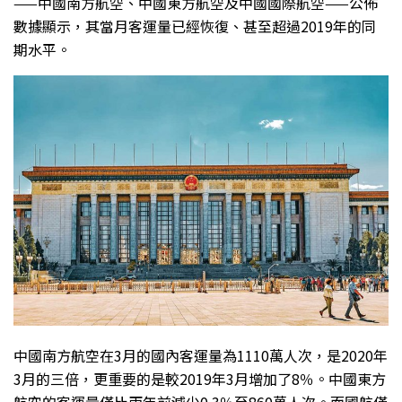
——中國南方航空、中國東方航空及中國國際航空——公佈
數據顯示，其當月客運量已經恢復、甚至超過2019年的同
期水平。
中國南方航空在3月的國內客運量為1110萬人次，是2020年
3月的三倍，更重要的是較2019年3月增加了8％。中國東方
航空的客運量僅比兩年前減少0.3％至860萬人次。而國航僅