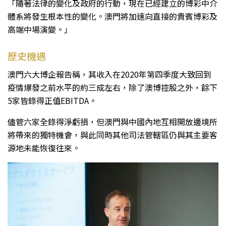
「隨著法律的變化及政府的行動，現在已經建立的博彩中介
體系將發生根本性的變化。澳門將加速向直接的貴賓博彩及
高端中場演變。」
歷史機遇
澳門六大博企報告稱，其收入在2020年第四季度大致回到
疫情爆發之前水平的約三成左右，除了澳博控股之外，餘下
5家皆錄得正值EBITDA。
儘管六家全錄得淨虧損，但澳門與中國內地互相開放邊境所
將帶來的獨特機會，與此同時其他司法管轄區仍與其主要客
源地未能恢復往來。