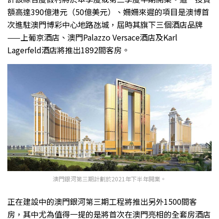
額高達390億港元（50億美元）、姍姍來遲的項目是澳博首
次進駐澳門博彩中心地路氹城，屆時其旗下三個酒店品牌
——上葡京酒店、澳門Palazzo Versace酒店及Karl
Lagerfeld酒店將推出1892間客房。
澳門銀河第三期計劃於2021年下半年開業。
正在建設中的澳門銀河第三期工程將推出另外1500間客
房，其中尤為值得一提的是將首次在澳門亮相的全套房酒店