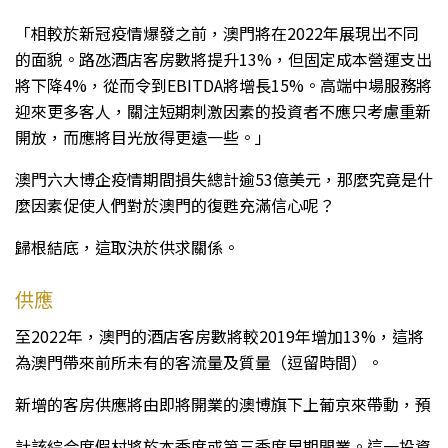
「相較於新冠疫情爆發之前，澳門將在2022年展現出不同
的面貌。路氹酒店客房數將提升13%，但固定成本營運支出
將下降4%，從而令到EBITDA將增長15%。高端中場服務將
迎來更多客人，關注短期刺激因素的投資者不應只考慮重新
開放，而應將目光放得更遠一些。」
澳門六大博企疫情期間損失總計逾53億美元，那麼究竟是什
麼因素促使人們對於澳門的復甦充滿信心呢？
歸根結底，這取決於供求關係。
供應
至2022年，澳門的酒店客房數將較2019年增加13%，這將
為澳門帶來前所未有的客流量及質量（逗留時間）。
新增的客房供應將由即將開業的澳博旗下上葡京來帶動，預
計該綜合度假村將於本季度或第三季度早期開業。這一投資