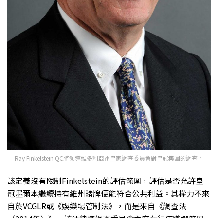
Ray Finkelstein QC將領導維多利亞州皇家調查委員會對皇冠集團的調查。
該定義沒有限制Finkelstein的評估範圍，評估是否允許皇
冠墨爾本繼續持有維州賭牌便能符合公共利益。其權力不來
自於VCGLR或《娛樂場管制法》，而是來自《調查法