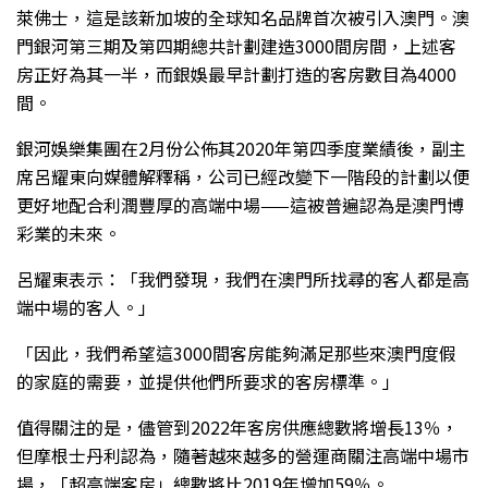
萊佛士，這是該新加坡的全球知名品牌首次被引入澳門。澳
門銀河第三期及第四期總共計劃建造3000間房間，上述客
房正好為其一半，而銀娛最早計劃打造的客房數目為4000
間。
銀河娛樂集團在2月份公佈其2020年第四季度業績後，副主
席呂耀東向媒體解釋稱，公司已經改變下一階段的計劃以便
更好地配合利潤豐厚的高端中場——這被普遍認為是澳門博
彩業的未來。
呂耀東表示：「我們發現，我們在澳門所找尋的客人都是高
端中場的客人。」
「因此，我們希望這3000間客房能夠滿足那些來澳門度假
的家庭的需要，並提供他們所要求的客房標準。」
值得關注的是，儘管到2022年客房供應總數將增長13％，
但摩根士丹利認為，隨著越來越多的營運商關注高端中場市
場，「超高端客房」總數將比2019年增加59％。