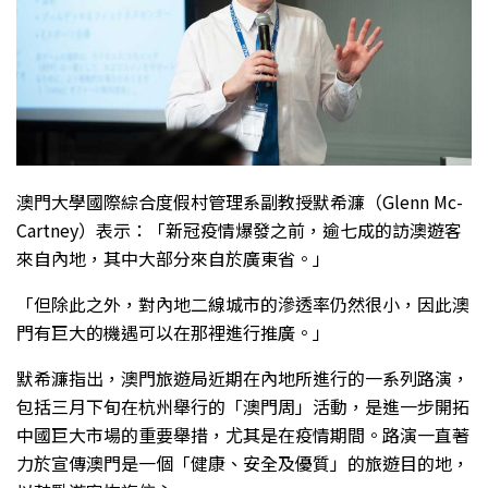
澳門大學國際綜合度假村管理系副教授默希濂（Glenn Mc-
Cartney）表示：「新冠疫情爆發之前，逾七成的訪澳遊客
來自內地，其中大部分來自於廣東省。」
「但除此之外，對內地二線城市的滲透率仍然很小，因此澳
門有巨大的機遇可以在那裡進行推廣。」
默希濂指出，澳門旅遊局近期在內地所進行的一系列路演，
包括三月下旬在杭州舉行的「澳門周」活動，是進一步開拓
中國巨大市場的重要舉措，尤其是在疫情期間。路演一直著
力於宣傳澳門是一個「健康、安全及優質」的旅遊目的地，