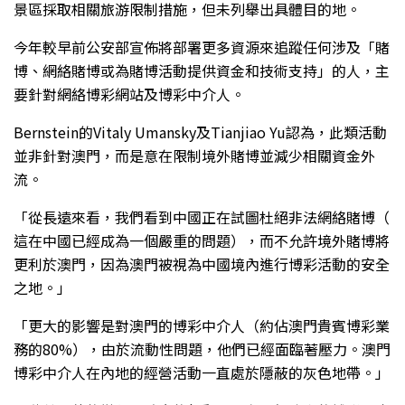
景區採取相關旅游限制措施，但未列舉出具體目的地。
今年較早前公安部宣佈將部署更多資源來追蹤任何涉及「賭
博、網絡賭博或為賭博活動提供資金和技術支持」的人，主
要針對網絡博彩網站及博彩中介人。
Bernstein的Vitaly Umansky及Tianjiao Yu認為，此類活動
並非針對澳門，而是意在限制境外賭博並減少相關資金外
流。
「從長遠來看，我們看到中國正在試圖杜絕非法網絡賭博（
這在中國已經成為一個嚴重的問題），而不允許境外賭博將
更利於澳門，因為澳門被視為中國境內進行博彩活動的安全
之地。」
「更大的影響是對澳門的博彩中介人（約佔澳門貴賓博彩業
務的80%），由於流動性問題，他們已經面臨著壓力。澳門
博彩中介人在內地的經營活動一直處於隱蔽的灰色地帶。」