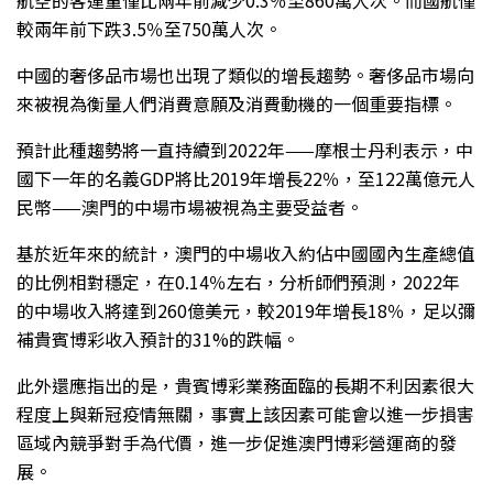
較兩年前下跌3.5％至750萬人次。
中國的奢侈品市場也出現了類似的增長趨勢。奢侈品市場向
來被視為衡量人們消費意願及消費動機的一個重要指標。
預計此種趨勢將一直持續到2022年——摩根士丹利表示，中
國下一年的名義GDP將比2019年增長22％，至122萬億元人
民幣——澳門的中場市場被視為主要受益者。
基於近年來的統計，澳門的中場收入約佔中國國內生產總值
的比例相對穩定，在0.14％左右，分析師們預測，2022年
的中場收入將達到260億美元，較2019年增長18％，足以彌
補貴賓博彩收入預計的31%的跌幅。
此外還應指出的是，貴賓博彩業務面臨的長期不利因素很大
程度上與新冠疫情無關，事實上該因素可能會以進一步損害
區域內競爭對手為代價，進一步促進澳門博彩營運商的發
展。