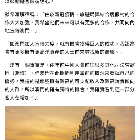
以鼓勵遊客恢複信心。
默希濂解釋稱：「由於新冠疫情，旅遊局與綜合度假村的合
作大大加強，我希望他們未來可以有更多的合作，共同向內
地宣傳澳門。」
「如澳門加大宣傳力度，就有機會獲得巨大的成功，我認為
會有更多擁有更高淨資產的人士前來尋找新的體驗。」
「還有一個事實是，兩年前中國人會前往很多其他司法管轄
區（賭博），但澳門在此期間利用當前的情況來發揮自己的
優勢。我指的是那些擁有較高的可支配收入及較高消費傾向
的人群。所以澳門的確有獨特的機會。我確實看到這一部分
客人在增加。」