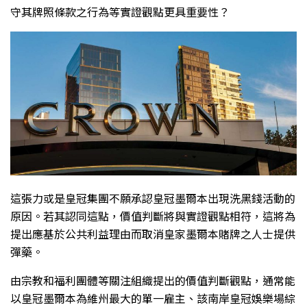
守其牌照條款之行為等實證觀點更具重要性？
這張力或是皇冠集團不願承認皇冠墨爾本出現洗黑錢活動的
原因。若其認同這點，價值判斷將與實證觀點相符，這將為
提出應基於公共利益理由而取消皇家墨爾本賭牌之人士提供
彈藥。
由宗教和福利團體等關注組織提出的價值判斷觀點，通常能
以皇冠墨爾本為維州最大的單一雇主、該南岸皇冠娛樂場綜