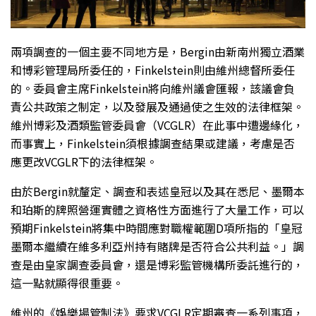
兩項調查的一個主要不同地方是，Bergin由新南州獨立酒業
和博彩管理局所委任的，Finkelstein則由維州總督所委任
的。委員會主席Finkelstein將向維州議會匯報，該議會負
責公共政策之制定，以及發展及通過使之生效的法律框架。
維州博彩及酒類監管委員會（VCGLR）在此事中遭邊緣化，
而事實上，Finkelstein須根據調查結果或建議，考慮是否
應更改VCGLR下的法律框架。
由於Bergin就釐定、調查和表述皇冠以及其在悉尼、墨爾本
和珀斯的牌照營運實體之資格性方面進行了大量工作，可以
預期Finkelstein將集中時間應對職權範圍D項所指的「皇冠
墨爾本繼續在維多利亞州持有賭牌是否符合公共利益。」調
查是由皇家調查委員會，還是博彩監管機構所委託進行的，
這一點就顯得很重要。
維州的《娛樂場管制法》要求VCGLR定期審查一系列事項，