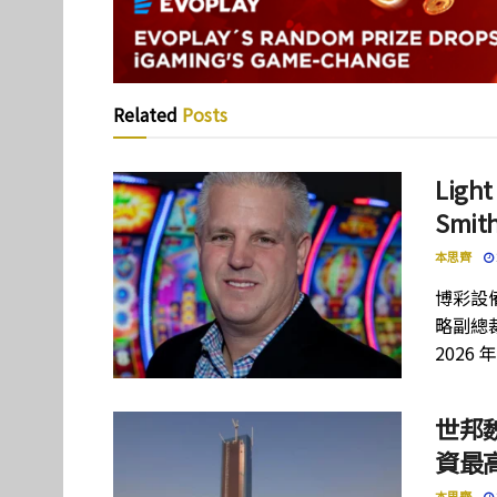
Related
Posts
Lig
Smi
本思齊
博彩設備
略副總裁
2026 
世邦
資最高
本思齊