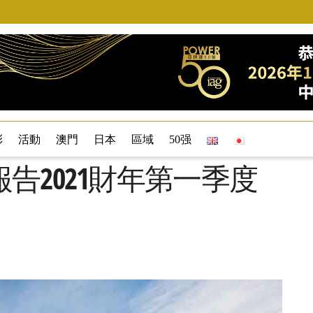
彩
活動
澳門
日本
區域
50强
告2021財年第一季度