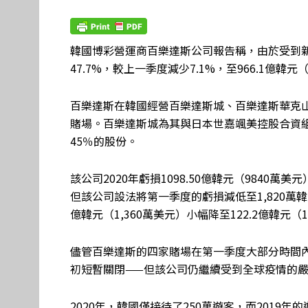
韓國博彩營運商百樂達斯公司報告稱，由於受到
47.7%，較上一季度減少7.1%，至966.1億韓元（
百樂達斯在韓國經營百樂達斯城、百樂達斯華克
賭場。百樂達斯城為其與日本世嘉颯美控股合資組
45％的股份。
該公司2020年虧損1098.50億韓元（9840萬
但該公司設法將第一季度的虧損減低至1,820萬韓元
億韓元（1,360萬美元）小幅降至122.2億韓元（1
儘管百樂達斯的四家賭場在第一季度大部分時間內
初短暫關閉——但該公司仍繼續受到全球疫情的
2020年，韓國僅接待了250萬遊客，而2019年的