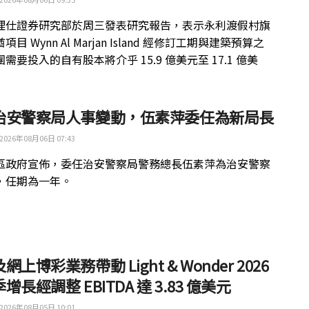
理仕證券研究部於周三發表研究報告，表示永利渡假村旗
目 Wynn Al Marjan Island 經修訂工期與建築預算之
需要投入的自有股本將介乎 15.9 億美元至 17.1 億美
治安警察局人事變動，伍素萍委任為新局長
2026年08月06日 07:43
區政府宣佈，委任治安警察局警務總長伍素萍為治安警察
，任期為一年。
網上博彩業務帶動 Light & Wonder 2026
增長經調整 EBITDA 達 3.83 億美元
2026年08月05日 10:01