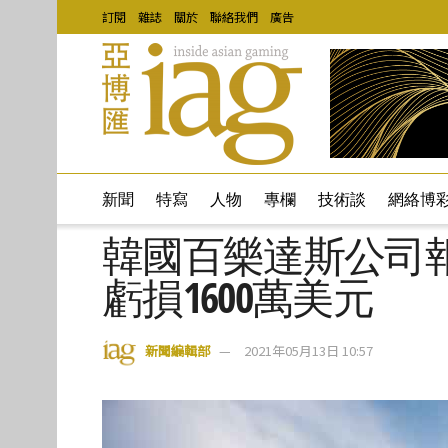
訂閱
雜誌
關於
聯絡我們
廣告
新聞
特寫
人物
專欄
技術談
網絡博
韓國百樂達斯公司報
虧損1600萬美元
新聞編輯部
2021年05月13日 10:57