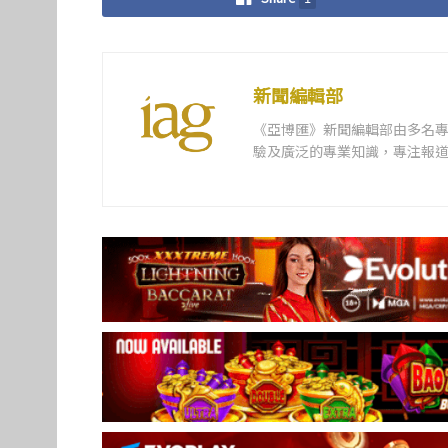
新聞編輯部
《亞博匯》新聞編輯部由多名
驗及廣泛的專業知識，專注報