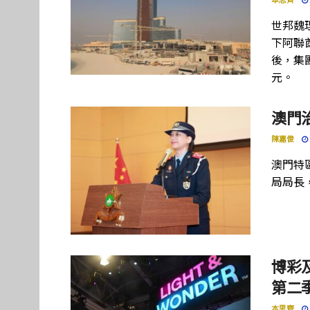
世邦魏
下阿聯酋項
後，集團
元。
澳門
陳嘉俊
澳門特
局局長
博彩及
第二季
本思齊