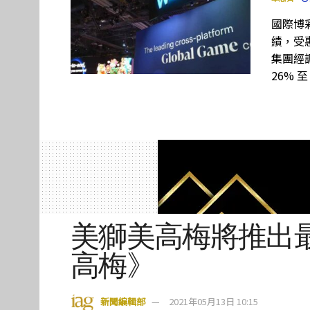
國際博彩設
績，受惠
集團經調
26% 至
美獅美高梅將推出
高梅》
新聞編輯部
2021年05月13日 10:15