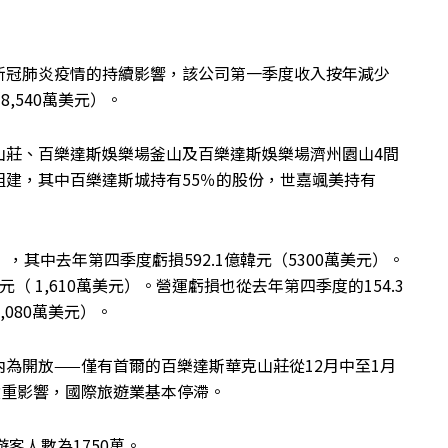
新冠肺炎疫情的持續影響，該公司第一季度收入按年減少
8,540萬美元）。
山莊、百樂達斯娛樂場釜山及百樂達斯娛樂場濟州園山4間
建，其中百樂達斯城持有55％的股份，世嘉颯美持有
美元），其中去年第四季度虧損592.1億韓元（5300萬美元）。
（ 1,610萬美元）。營運虧損也從去年第四季度的154.3
,080萬美元）。
為開放——僅有首爾的百樂達斯華克山莊從12月中至1月
嚴重影響，國際旅遊業基本停滯。
遊客人數為1750萬。