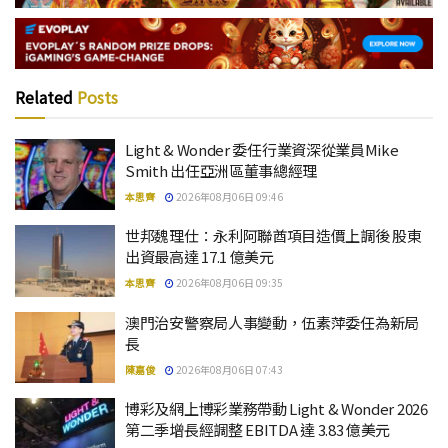
Related
Posts
Light & Wonder 委任行業資深從業員Mike
Smith 出任亞洲區董事總經理
本思齊
2026年08月06日 09:46
世邦魏理仕：永利阿聯酋項目造價上調後 股東
出資最高達 17.1 億美元
本思齊
2026年08月06日 09:35
澳門治安警察局人事變動，伍素萍委任為新局
長
陳嘉俊
2026年08月06日 07:43
博彩及網上博彩業務帶動 Light & Wonder 2026
第二季增長經調整 EBITDA 達 3.83 億美元