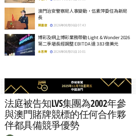
澳門治安警察局人事變動，伍素萍委任為新局
長
陳嘉俊
2026年08月06日 07:43
博彩及網上博彩業務帶動 Light & Wonder 2026
第二季增長經調整 EBITDA 達 3.83 億美元
本思齊
2026年08月05日 10:01
法庭被告知LVS集團為2002年參
與澳門賭牌競標的任何合作夥
伴都具備競爭優勢