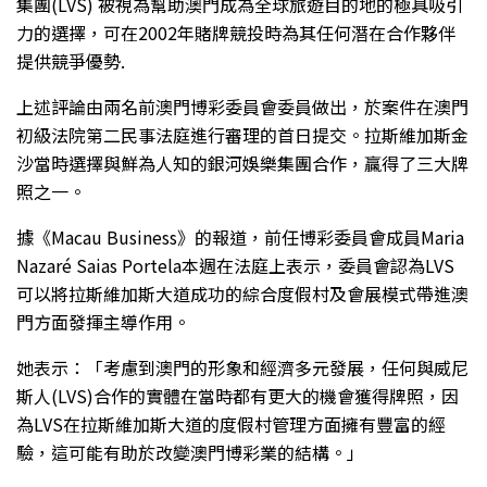
集團(LVS) 被視為幫助澳門成為全球旅遊目的地的極具吸引
力的選擇，可在2002年賭牌競投時為其任何潛在合作夥伴
提供競爭優勢.
上述評論由兩名前澳門博彩委員會委員做出，於案件在澳門
初級法院第二民事法庭進行審理的首日提交。拉斯維加斯金
沙當時選擇與鮮為人知的銀河娛樂集團合作，贏得了三大牌
照之一。
據《Macau Business》的報道，前任博彩委員會成員Maria
Nazaré Saias Portela本週在法庭上表示，委員會認為LVS
可以將拉斯維加斯大道成功的綜合度假村及會展模式帶進澳
門方面發揮主導作用。
她表示：「考慮到澳門的形象和經濟多元發展，任何與威尼
斯人(LVS)合作的實體在當時都有更大的機會獲得牌照，因
為LVS在拉斯維加斯大道的度假村管理方面擁有豐富的經
驗，這可能有助於改變澳門博彩業的結構。」