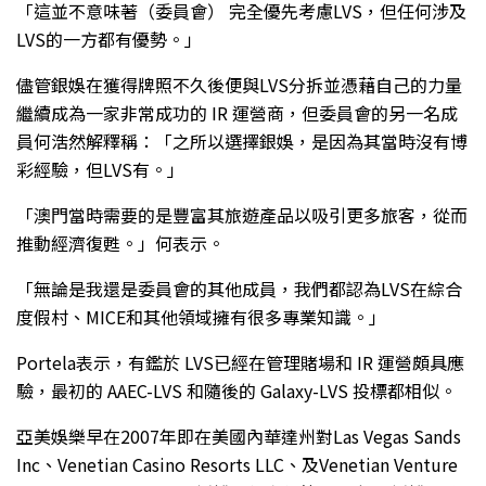
「這並不意味著（委員會） 完全優先考慮LVS，但任何涉及
LVS的一方都有優勢。」
儘管銀娛在獲得牌照不久後便與LVS分拆並憑藉自己的力量
繼續成為一家非常成功的 IR 運營商，但委員會的另一名成
員何浩然解釋稱：「之所以選擇銀娛，是因為其當時沒有博
彩經驗，但LVS有。」
「澳門當時需要的是豐富其旅遊產品以吸引更多旅客，從而
推動經濟復甦。」何表示。
「無論是我還是委員會的其他成員，我們都認為LVS在綜合
度假村、MICE和其他領域擁有很多專業知識。」
Portela表示，有鑑於 LVS已經在管理賭場和 IR 運營頗具應
驗，最初的 AAEC-LVS 和隨後的 Galaxy-LVS 投標都相似。
亞美娛樂早在2007年即在美國內華達州對Las Vegas Sands
Inc、Venetian Casino Resorts LLC、及Venetian Venture