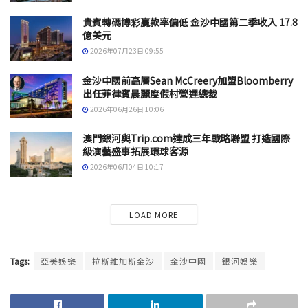
貴賓轉碼博彩贏款率偏低 金沙中國第二季收入 17.8
億美元
2026年07月23日 09:55
金沙中國前高層Sean McCreery加盟Bloomberry
出任菲律賓晨麗度假村營運總裁
2026年06月26日 10:06
澳門銀河與Trip.com達成三年戰略聯盟 打造國際
級演藝盛事拓展環球客源
2026年06月04日 10:17
LOAD MORE
Tags:
亞美娛樂
拉斯維加斯金沙
金沙中國
銀河娛樂