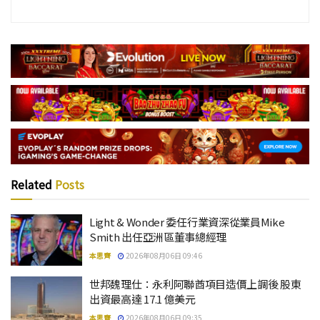
Related
Posts
Light & Wonder 委任行業資深從業員Mike
Smith 出任亞洲區董事總經理
本思齊
2026年08月06日 09:46
世邦魏理仕：永利阿聯酋項目造價上調後 股東
出資最高達 17.1 億美元
本思齊
2026年08月06日 09:35