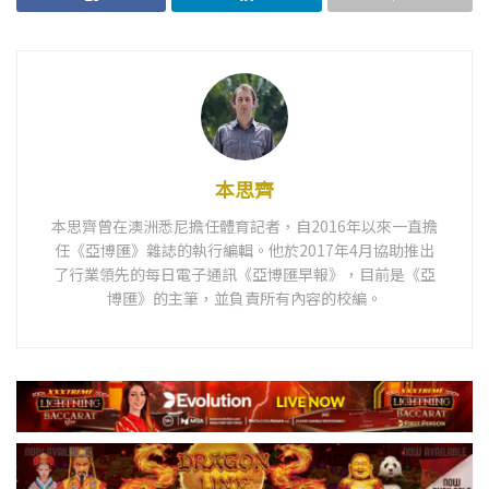
本思齊
本思齊曾在澳洲悉尼擔任體育記者，自2016年以來一直擔
任《亞博匯》雜誌的執行編輯。他於2017年4月協助推出
了行業領先的每日電子通訊《亞博匯早報》，目前是《亞
博匯》的主筆，並負責所有內容的校編。