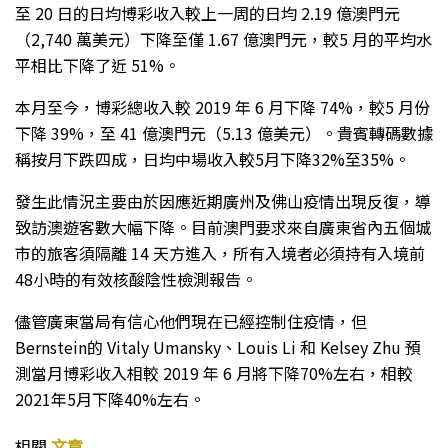
至 20 日的日均博彩收入較上一周的日均 2.19 億澳門元
（2,740 萬美元）下降至僅 1.67 億澳門元，較5 月的平均水
平相比下降了近 51%。
本月至今，博彩總收入較 2019 年 6 月下降 74%，較5 月份
下降 39%，至 41 億澳門元（5.13 億美元）。貴賓轉碼數據
稱按月下跌四成，日均中場收入較5月下降32%至35%。
發生此情況主要由於因應近期廣州及佛山疫情出現反復，導
致訪澳遊客數大幅下降。目前澳門要求來自廣東省內五個城
市的旅客須隔離 14 天方進入，所有入境者必須持有入境前
48小時的有效核酸陰性檢測報告。
儘管廣東當局有信心他們現在已經控制住疫情，但
Bernstein的 Vitaly Umansky、Louis Li 和 Kelsey Zhu 預
測當月博彩收入相較 2019 年 6 月將下降70%左右，相較
2021年5月下降40%左右。
相關
文章