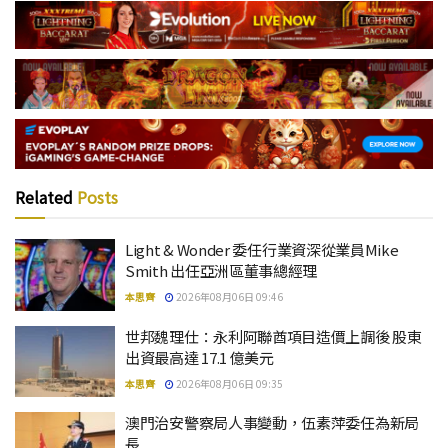
Related
Posts
Light & Wonder 委任行業資深從業員Mike
Smith 出任亞洲區董事總經理
本思齊
2026年08月06日 09:46
世邦魏理仕：永利阿聯酋項目造價上調後 股東
出資最高達 17.1 億美元
本思齊
2026年08月06日 09:35
澳門治安警察局人事變動，伍素萍委任為新局
長