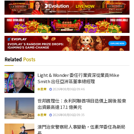
Related
Posts
Light & Wonder 委任行業資深從業員Mike
Smith 出任亞洲區董事總經理
本思齊
2026年08月06日 09:46
世邦魏理仕：永利阿聯酋項目造價上調後 股東
出資最高達 17.1 億美元
本思齊
2026年08月06日 09:35
澳門治安警察局人事變動，伍素萍委任為新局
長