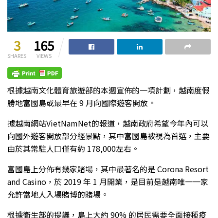
3
165
SHARES
VIEWS
根據越南文化體育旅遊部的本週宣佈的一項計劃，越南度假
勝地富國島或最早在 9 月向國際遊客開放。
據越南網站VietNamNet的報道，越南政府希望今年內可以
向國外遊客開放部分經景點，其中富國島被視為首選，主要
由於其常駐人口僅有約 178,000左右。
富國島上分佈有幾家賭場，其中最著名的是 Corona Resort
and Casino，於 2019 年 1 月開業，是目前是越南唯一一家
允許當地人入場賭博的賭場。
根據衛生部的提議，島上大約 90% 的居民需要全面接種疫