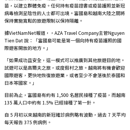
苗，以建立群體免疫。任何持有疫苗證書或疫苗護照並新冠
病毒檢測呈陰性的人士都可出境。富國島和越南大陸之間將
保持實施寬鬆的旅遊限制以保持隔離。
據VietNamNet報道，，AZA Travel Company主管Nguyen
Tien Dat 說：「富國島可能是第一個向持有疫苗護照的國
際遊客開放的地方。」
「如果成功且安全，這一模式可以推廣到其他旅遊目的地。
試遊可以是高爾夫之旅，或度假村之旅。越南將有機會歡迎
國際遊客，更快地恢復旅遊業，或者至少不會落後於泰國和
日本等國家。」
目前為止，富國島有約有 1,500 名居民接種了疫苗，而越南
135 萬人口中約有 1.5% 已經接種了第一針。
自 5 月初以來越南的新冠確診病例略有波動，過去 7 天平均
每天報告 375 例病例。