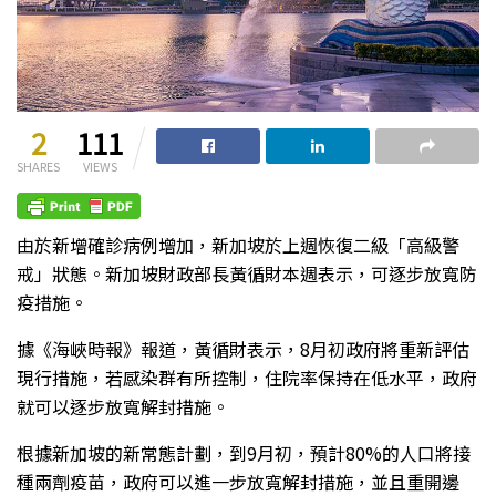
2
111
SHARES
VIEWS
由於新增確診病例增加，新加坡於上週恢復二級「高級警
戒」狀態。新加坡財政部長黃循財本週表示，可逐步放寬防
疫措施。
據《海峽時報》報道，黃循財表示，8月初政府將重新評估
現行措施，若感染群有所控制，住院率保持在低水平，政府
就可以逐步放寬解封措施。
根據新加坡的新常態計劃，到9月初，預計80%的人口將接
種兩劑疫苗，政府可以進一步放寬解封措施，並且重開邊