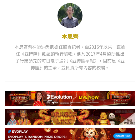
本思齊
本思齊曾在澳洲悉尼擔任體育記者，自2016年以來一直擔
任《亞博匯》雜誌的執行編輯。他於2017年4月協助推出
了行業領先的每日電子通訊《亞博匯早報》，目前是《亞
博匯》的主筆，並負責所有內容的校編。