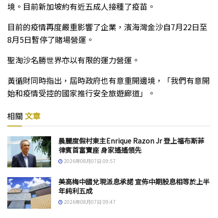
境。目前新加坡約有近五成人接種了疫苗。
目前的疫情再度嚴重影響了企業，濱海灣金沙自7月22日至
8月5日暫停了賭場營運。
聖淘沙名勝世界亦以有限的運力營運。
黃循財同時指出，屆時政府也有意重開邊境，「我們有意開
始和疫情受控的國家推行安全旅遊廊道」。
相關
文章
晨麗度假村東主Enrique Razon Jr 登上福布斯菲
律賓首富寶座 身家遙遙領先
2026年08月07日 09:57
美高梅中國兌現派息承諾 宣佈中期股息相等於上半
年純利五成
2026年08月07日 09:47