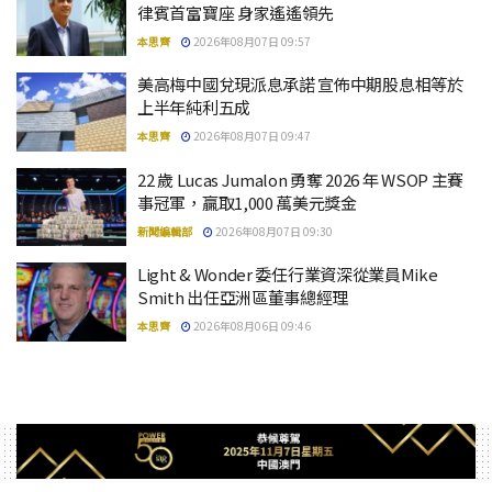
律賓首富寶座 身家遙遙領先
本思齊
2026年08月07日 09:57
美高梅中國兌現派息承諾 宣佈中期股息相等於
上半年純利五成
本思齊
2026年08月07日 09:47
22 歲 Lucas Jumalon 勇奪 2026 年 WSOP 主賽
事冠軍，贏取1,000 萬美元獎金
新聞編輯部
2026年08月07日 09:30
Light & Wonder 委任行業資深從業員Mike
Smith 出任亞洲區董事總經理
本思齊
2026年08月06日 09:46