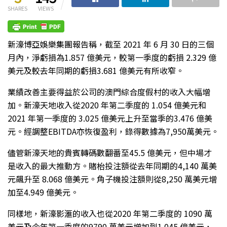
SHARES
VIEWS
新濠博亞娛樂集團報告稱，截至 2021 年 6 月 30 日的三個
月內，淨虧損為1.857 億美元，較第一季度的虧損 2.329 億
美元及較去年同期的虧損3.681 億美元有所收窄。
業績改善主要得益於公司的澳門綜合度假村的收入大幅增
加。新濠天地收入從2020 年第二季度的 1.054 億美元和
2021 年第一季度的 3.025 億美元上升至當季的3.476 億美
元。經調整EBITDA亦恢復盈利，錄得數據為7,950萬美元。
儘管新濠天地的貴賓轉碼數翻番至45.5 億美元，但中場才
是收入的最大推動方。賭枱投注額從去年同期的4,140 萬美
元飆升至 8.068 億美元。角子機投注額則從8,250 萬美元增
加至4.949 億美元。
同樣地，新濠影滙的收入也從2020 年第二季度的 1090 萬
美元及今年第一季度的9790 萬美元增加到1.045 億美元，