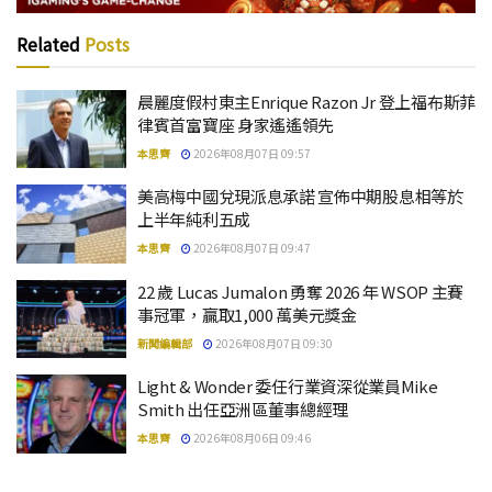
Related
Posts
晨麗度假村東主Enrique Razon Jr 登上福布斯菲
律賓首富寶座 身家遙遙領先
本思齊
2026年08月07日 09:57
美高梅中國兌現派息承諾 宣佈中期股息相等於
上半年純利五成
本思齊
2026年08月07日 09:47
22 歲 Lucas Jumalon 勇奪 2026 年 WSOP 主賽
事冠軍，贏取1,000 萬美元獎金
新聞編輯部
2026年08月07日 09:30
Light & Wonder 委任行業資深從業員Mike
Smith 出任亞洲區董事總經理
本思齊
2026年08月06日 09:46