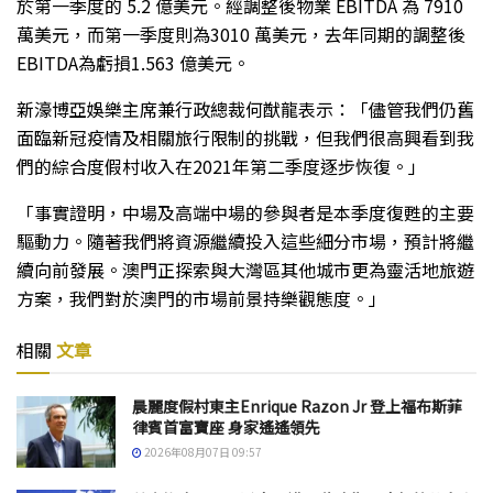
於第一季度的 5.2 億美元。經調整後物業 EBITDA 為 7910
萬美元，而第一季度則為3010 萬美元，去年同期的調整後
EBITDA為虧損1.563 億美元。
新濠博亞娛樂主席兼行政總裁何猷龍表示：「儘管我們仍舊
面臨新冠疫情及相關旅行限制的挑戰，但我們很高興看到我
們的綜合度假村收入在2021年第二季度逐步恢復。」
「事實證明，中場及高端中場的參與者是本季度復甦的主要
驅動力。隨著我們將資源繼續投入這些細分市場，預計將繼
續向前發展。澳門正探索與大灣區其他城市更為靈活地旅遊
方案，我們對於澳門的市場前景持樂觀態度。」
相關
文章
晨麗度假村東主Enrique Razon Jr 登上福布斯菲
律賓首富寶座 身家遙遙領先
2026年08月07日 09:57