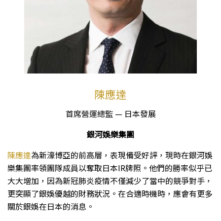
陳應達
首席營運總監 — 日本發展
銀河娛樂集團
陳應達
為新濠博亞的前高層，表現備受好評，現時在銀河娛
樂集團率領團隊成員以奪取日本IR牌照。他們的勝率似乎已
大大增加，因為新冠肺炎疫情不僅減少了當中的競爭對手，
更突顯了銀娛優越的財務狀況。在合適時機時，應會有更多
關於銀娛在日本的消息。