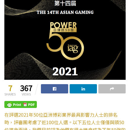
7
367
SHARES
VIEWS
在評選2021年50位亞洲博彩業界最具影響力人士的排名
時，評審團考慮了近100位人選。以下五位人士僅僅與頭50
位擦身而過，我們目前認為他們有很大機會成為下年50強的