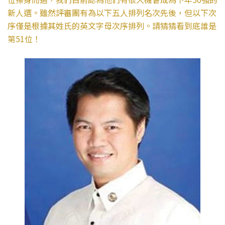
新人選。雖然評審團有為以下五人排列名次先後，但以下次
序僅是根據其姓氏的英文字母次序排列。請猜猜看到底誰是
第51位！