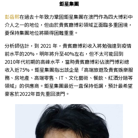
鉅星集團
彭岳熙
在過去十年致力鞏固鉅星集團在澳門作為四大博彩中
介人之一的地位，但由於貴賓廳博彩領域正面臨多重困境，
要保持集團地位將顯得困難重重。
分析師估計，到 2021 年，貴賓廳博彩收入將勉強達到疫情
前水平的20%，明年將升至40%左右，但不太可能回到
2010年代初期的高峰水平，當時貴賓廳博彩佔澳門博彩總
收入近75%。鉅星集團指出該企是「高端旅遊及貴賓娛樂服
務、房地產、高端零售、IT、文化藝術、餐飲、紅酒分銷等
領域」的供應商。鉅星集團最近一直保持低調，預計最希望
豪客於2022年首先重回澳門。