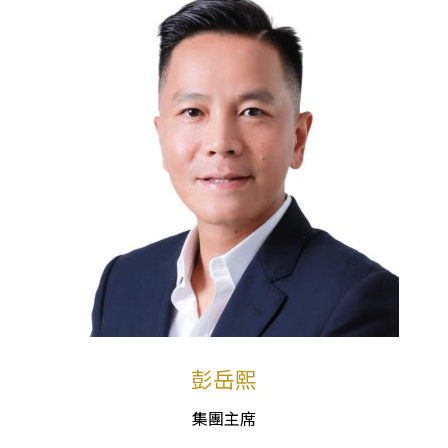
彭岳熙
集團主席