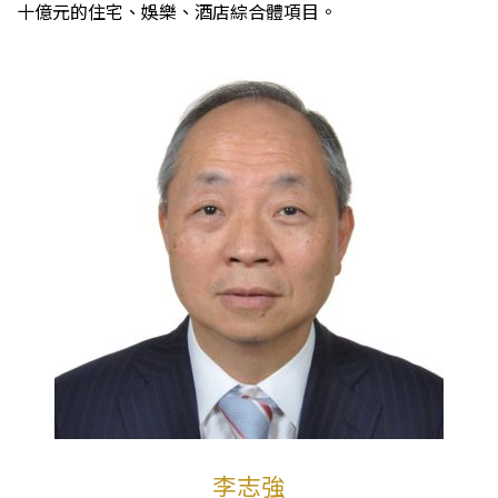
十億元的住宅、娛樂、酒店綜合體項目。
李志強