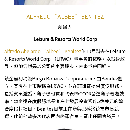
ALFREDO “ALBEE” BENITEZ
創辦人
Leisure & Resorts World Corp
Alfredo Abelardo “Albee” Benitez
於10月辭去在Leisure
& Resorts World Corp （LRWC）董事會的職務，以投身政
界，但他仍然是該公司的主要股東，未來或會回歸。
該企最初稱為Bingo Bonanza Corporation，由Benitez創
立，其後在上市時稱為LRWC，並在菲律賓提供廣泛服務，
包括賓果遊戲、角子機租賃和代表PAGCOR營運角子機遊戲
廳。該企還在度假勝地長灘島上發展投資額達5億美元的綜
合度假村項目。Benitez目前正在參與巴科洛德市市長競
選，此前他曾多次代表西內格羅省第三區出任國會議員。