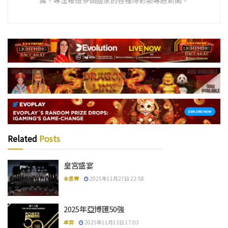
Related
Posts
皇宮盛宴
本思齊
2025年11月27日 22:58
2025年亞博匯50強
卓弈
2025年11月13日 17:03