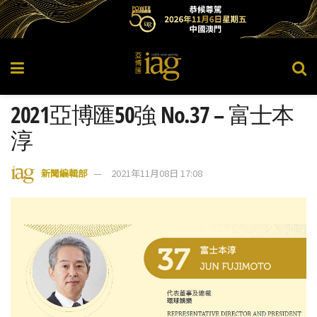
2021亞博匯50強 No.37 – 富士本
淳
新聞編輯部
2021年11月08日 17:08