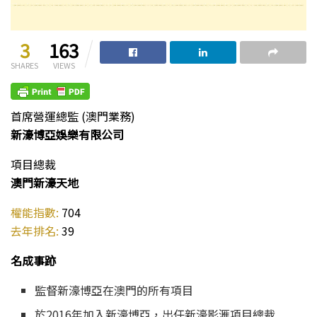
3
163
SHARES
VIEWS
首席營運總監 (澳門業務)
新濠博亞娛樂有限公司
項目總裁
澳門新濠天地
權能指數:
704
去年排名:
39
名成事跡
監督新濠博亞在澳門的所有項目
於2016年加入新濠博亞，出任新濠影滙項目總裁