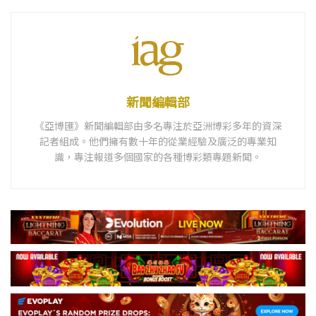
新聞編輯部
《亞博匯》新聞編輯部由多名專注於亞洲博彩多年的資深
記者組成。他們擁有數十年的從業經驗及廣泛的專業知
識，專注報道多個國家的各種博彩類專題新聞。