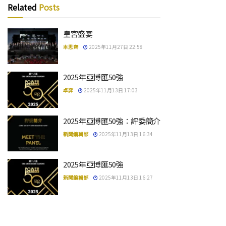
Related
Posts
皇宮盛宴
本思齊
2025年11月27日 22:58
2025年亞博匯50強
卓弈
2025年11月13日 17:03
2025年亞博匯50強：評委簡介
新聞編輯部
2025年11月13日 16:34
2025年亞博匯50強
新聞編輯部
2025年11月13日 16:27