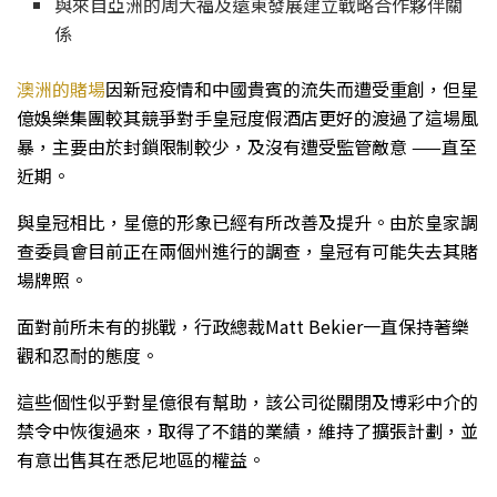
與來自亞洲的周大福及遠東發展建立戰略合作夥伴關
係
澳洲的賭場
因新冠疫情和中國貴賓的流失而遭受重創，但星
億娛樂集團較其競爭對手皇冠度假酒店更好的渡過了這場風
暴，主要由於封鎖限制較少，及沒有遭受監管敵意 ——直至
近期。
與皇冠相比，星億的形象已經有所改善及提升。由於皇家調
查委員會目前正在兩個州進行的調查，皇冠有可能失去其賭
場牌照。
面對前所未有的挑戰，行政總裁Matt Bekier一直保持著樂
觀和忍耐的態度。
這些個性似乎對星億很有幫助，該公司從關閉及博彩中介的
禁令中恢復過來，取得了不錯的業績，維持了擴張計劃，並
有意出售其在悉尼地區的權益。