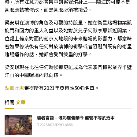
時，所有注意力都會集中到梁安琪身上——關注的可能不是
甚麼應該被修改，而是甚麼必須被接受。
梁安琪在澳博的角色及可觀的持股量、她在衛星賭場物業凱
旋門和回力的重大利益以及她對於兒子何猷亨那新近開業、
位處上葡京對面的葡京人地段的未來賭場的影響力，都意味
著如果修法後有任何對於澳博的衝擊或者阻礙到既有的衛星
賭場運作的話，她都會受到雙重的打擊。
梁安琪現在比往任何時候都更能成為代表澳門博彩業界半壁
江山的中國賭場的風向標。
點擊此處
獲得所有2021年亞博匯50強名單。
相關
文章
編者寄語 – 博彩廣告禁令 嚴管不等於治本
2026年07月29日 18:58