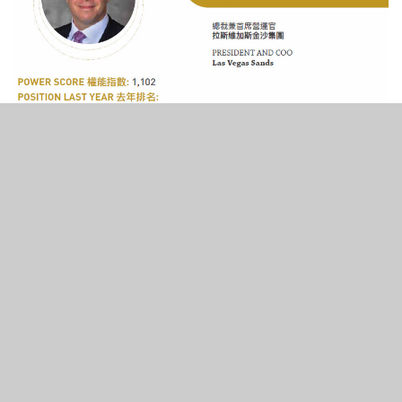
3
150
SHARES
VIEWS
總裁兼首席營運官
拉斯維加斯金沙集團
權能指數:
1,102
去年排名:
未來焦點
名成事跡