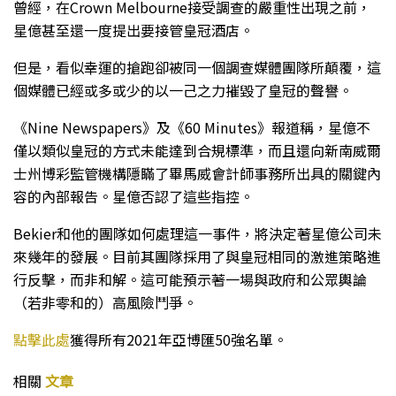
曾經，在Crown Melbourne接受調查的嚴重性出現之前，
星億甚至還一度提出要接管皇冠酒店。
但是，看似幸運的搶跑卻被同一個調查媒體團隊所顛覆，這
個媒體已經或多或少的以一己之力摧毀了皇冠的聲譽。
《Nine Newspapers》及《60 Minutes》報道稱，星億不
僅以類似皇冠的方式未能達到合規標準，而且還向新南威爾
士州博彩監管機構隱瞞了畢馬威會計師事務所出具的關鍵內
容的內部報告。星億否認了這些指控。
Bekier和他的團隊如何處理這一事件，將決定著星億公司未
來幾年的發展。目前其團隊採用了與皇冠相同的激進策略進
行反擊，而非和解。這可能預示著一場與政府和公眾輿論
（若非零和的）高風險鬥爭。
點擊此處
獲得所有2021年亞博匯50強名單。
相關
文章