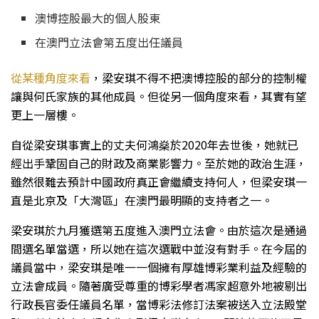
澳博控股最大的個人股東
在澳門立法會第五度出任議員
從某種角度來看
，梁安琪不得不把澳博控股的部分的控制權
讓與何氏家族的其他成員。但從另一個角度來看，其實有望
更上一層樓。
自從梁安琪事實上的丈夫何鴻燊於2020年去世後，她就已
經出手鞏固自己的財政及商業影響力。至於她的政治生涯，
雖然很難去預計中國政府真正會繼續支持何人，但梁安琪一
直是北京及「大灣區」在澳門最明顯的支持者之一。
梁安琪於九月獲選第五度進入澳門立法會。由於這次是通過
間選名單當選，所以她在這次選戰中並沒有對手。在今屆的
議員當中，梁安琪是唯一一個擁有厚雄博彩業利益及經驗的
立法會成員。隨著廣受尊重的博彩學者馮家超意外地被剔出
行政長官委任議員名單，當博彩法修訂法案被送入立法殿堂