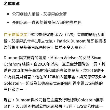
名成事跡
公司創始人蕭登·艾德森的女婿
長期以來一直被培養擔任LVS的領導角色
在全球博彩業
巨擘拉斯維加斯金沙（LVS）集團的創始人蕭
登·艾德森於今年1月去世後，Patrick Dumont 隨即被提拔
為該集團總裁兼首席營運官，這並不令人意外。
Dumont與艾德森的遺孀、Miriam Adelson的女兒 Sivan
Ochshorn 結婚，自2010年以來一直是金沙團隊的一員。其
曾在2013年被任命為財務和戰略高級副總裁，於2016被任
命為首席財務官。他在2017年加入董事會，與艾德森及Rob
Goldstein一起成為艾德森去世前的幾年裡率領LVS前進的
三巨頭之一。
現在，Dumont與公司新任主席及行政總裁Goldstein攜手
合作，大刀闊斧共謀公司未來發展。3月，LVS宣佈達成一