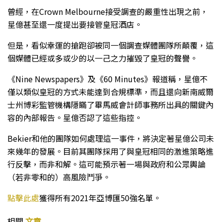
曾經，在Crown Melbourne接受調查的嚴重性出現之前，
星億甚至還一度提出要接管皇冠酒店。
但是，看似幸運的搶跑卻被同一個調查媒體團隊所顛覆，這
個媒體已經或多或少的以一己之力摧毀了皇冠的聲譽。
《Nine Newspapers》及《60 Minutes》報道稱，星億不
僅以類似皇冠的方式未能達到合規標準，而且還向新南威爾
士州博彩監管機構隱瞞了畢馬威會計師事務所出具的關鍵內
容的內部報告。星億否認了這些指控。
Bekier和他的團隊如何處理這一事件，將決定著星億公司未
來幾年的發展。目前其團隊採用了與皇冠相同的激進策略進
行反擊，而非和解。這可能預示著一場與政府和公眾輿論
（若非零和的）高風險鬥爭。
點擊此處
獲得所有2021年亞博匯50強名單。
相關
文章