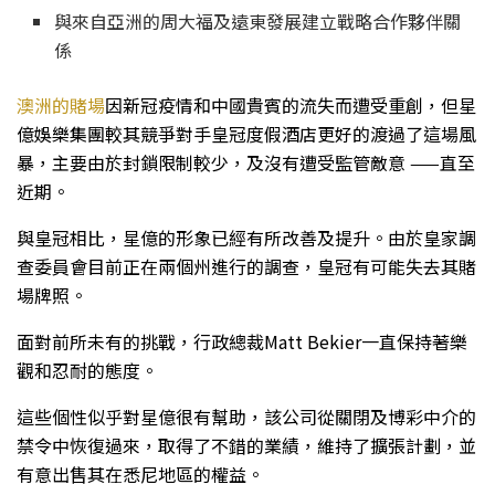
與來自亞洲的周大福及遠東發展建立戰略合作夥伴關
係
澳洲的賭場
因新冠疫情和中國貴賓的流失而遭受重創，但星
億娛樂集團較其競爭對手皇冠度假酒店更好的渡過了這場風
暴，主要由於封鎖限制較少，及沒有遭受監管敵意 ——直至
近期。
與皇冠相比，星億的形象已經有所改善及提升。由於皇家調
查委員會目前正在兩個州進行的調查，皇冠有可能失去其賭
場牌照。
面對前所未有的挑戰，行政總裁Matt Bekier一直保持著樂
觀和忍耐的態度。
這些個性似乎對星億很有幫助，該公司從關閉及博彩中介的
禁令中恢復過來，取得了不錯的業績，維持了擴張計劃，並
有意出售其在悉尼地區的權益。