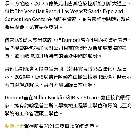
項三方協議，以62.5億美元出售其位於拉斯維加斯大道上、
包括The Venetian Resort Las Vegas及Sands Expo and
Convention Center在內所有資產，並有意將重點轉向新的
擴張機會，尤其是在亞洲。
儘管LVS尚未亮出底牌，但Dumont曾在4月向投資者表示，
這些機會將包括加大對公司目前的澳門及新加坡市場的投
資，並可能增加其所持有的金沙中國的股份。
其他長期機會可能包括泰國（若其實現博彩合法化）及日
本。2020年，LVS以監管障礙為由撤出橫濱IR競標，但表示
若問題得到解決，其將考慮回歸日本市場。
Dumont曾在Miller Buckfire和Bear Stearns擔任投資銀行
家，擁有約翰霍普金斯大學機械工程學士學位和哥倫比亞商
學院的工商管理碩士學位。
點擊此處
獲得所有2021年亞博匯50強名單。