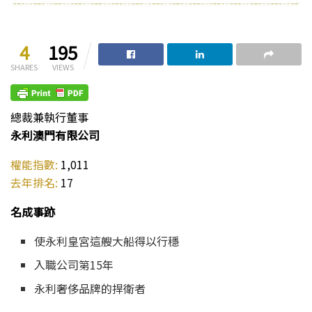
4
195
SHARES
VIEWS
總裁兼執行董事
永利澳門有限公司
權能指數:
1,011
去年排名:
17
名成事跡
使永利皇宮這艘大船得以行穩
入職公司第15年
永利奢侈品牌的捍衛者