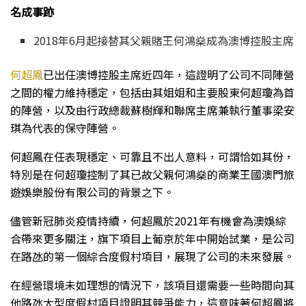
名成事跡
2018年6月起接替其父親賭王何鴻燊成為澳博控股主席
何超鳳
已出任澳博控股主席近四年，這證明了公司不同陣營
之間的權力維持穩定，包括由其姐姐和主要股東何超瓊為首
的陣營，以及由行政總裁蘇樹輝和聯席主席兼執行董事梁安
琪為代表的保守陣營。
何超鳳在任表現穩定、可靠且不出人意料，可謂恰如其份，
特別是在何超瓊控制了其已故父親何鴻燊的商業王國澳門旅
遊娛樂股份有限公司的背景之下。
儘管新冠肺炎疫情持續，何超鳳於2021年有機會為澳娛綜
合帶來更多關注，旗下項目上葡京於年中開始試業，是公司
在路氹的第一個綜合度假村項目，展現了公司的未來發展。
在經營環境未如理想的情況下，該項目還需要一些時間向其
他路氹大型度假村項目證明其競爭能力，這意味著何超鳳將