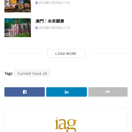
2026年07月29日 17:53
澳門：未來願景
2026年07月29日 17:25
LOAD MORE
Tags:
Current Issue zh