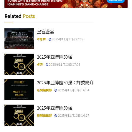
Related
Posts
皇宮盛宴
本思齊
2025年11月27日 22:58
2025年亞博匯50強
卓弈
2025年11月13日 17:03
2025年亞博匯50強：評委簡介
新聞編輯部
2025年11月13日 16:34
2025年亞博匯50強
新聞編輯部
2025年11月13日 16:27