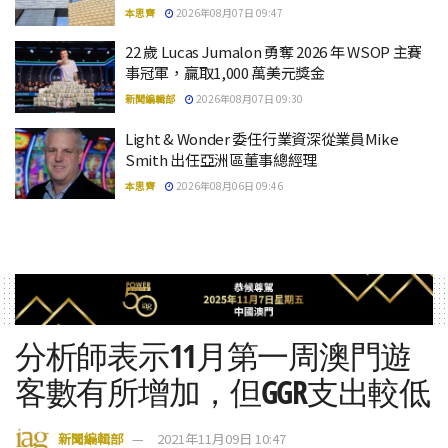
本思齊
2026年08月07日 09:47
22 歲 Lucas Jumalon 勇奪 2026 年 WSOP 主賽
事冠軍，贏取1,000 萬美元獎金
新聞編輯部
2026年08月07日 09:30
Light & Wonder 委任行業資深從業員Mike
Smith 出任亞洲區董事總經理
本思齊
2026年08月06日 09:46
分析師表示11月第一周澳門遊
客數有所增加，但GGR支出較低
新聞編輯部
2021年11月09日 10:47