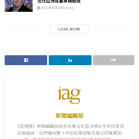
出任亞洲區董事總經理
2026年08月06日 09:46
LOAD MORE
新聞編輯部
《亞博匯》新聞編輯部由多名專注於亞洲博彩多年的資深
記者組成。他們擁有數十年的從業經驗及廣泛的專業知