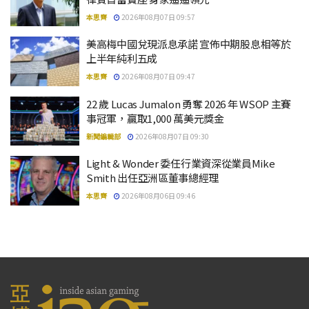
本思齊
2026年08月07日 09:57
美高梅中國兌現派息承諾 宣佈中期股息相等於
上半年純利五成
本思齊
2026年08月07日 09:47
22 歲 Lucas Jumalon 勇奪 2026 年 WSOP 主賽
事冠軍，贏取1,000 萬美元獎金
新聞編輯部
2026年08月07日 09:30
Light & Wonder 委任行業資深從業員Mike
Smith 出任亞洲區董事總經理
本思齊
2026年08月06日 09:46