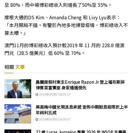
至 80%，而中場博彩總收入則增長了50%至 55%。
摩根大通的DS Kim、Amanda Cheng 和 Livy Lyu表示：
「本月開局不錯。有鑒於內地多地爆發疫情，博彩總收入不
算太糟。」
澳門11月的博彩總收入預計較2019 年 11 月的 228.8 億澳
門元（28.5 億美元）低 60% 至 70%。
相關
文章
晨麗度假村東主Enrique Razon Jr 登上福布斯菲
律賓首富寶座 身家遙遙領先
2026年08月07日 09:57
美高梅中國兌現派息承諾 宣佈中期股息相等於上半
年純利五成
2026年08月07日 09:47
22 歲 Lucas Jumalon 勇奪 2026 年 WSOP 主賽事