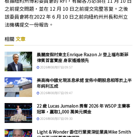
根據紐約州博彩委員會的 RFI，有關各方必須在 11 月 10 日
之前提交問題，並在 12 月 10 日之前提交完整答复。之後
該委員會將在2022 年 6 月 10 日之前向紐約州州長和州立
法機構提交一份報告。
相關
文章
晨麗度假村東主Enrique Razon Jr 登上福布斯菲
律賓首富寶座 身家遙遙領先
2026年08月07日 09:57
美高梅中國兌現派息承諾 宣佈中期股息相等於上半
年純利五成
2026年08月07日 09:47
22 歲 Lucas Jumalon 勇奪 2026 年 WSOP 主賽事
冠軍，贏取1,000 萬美元獎金
2026年08月07日 09:30
Light & Wonder 委任行業資深從業員Mike Smith