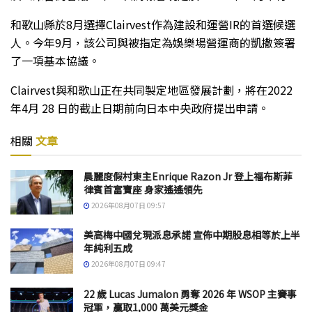
和歌山縣於8月選擇Clairvest作為建設和運營IR的首選候選
人。今年9月，該公司與被指定為娛樂場營運商的凱撒簽署
了一項基本協議。
Clairvest與和歌山正在共同製定地區發展計劃，將在2022
年4月 28 日的截止日期前向日本中央政府提出申請。
相關
文章
晨麗度假村東主Enrique Razon Jr 登上福布斯菲
律賓首富寶座 身家遙遙領先
2026年08月07日 09:57
美高梅中國兌現派息承諾 宣佈中期股息相等於上半
年純利五成
2026年08月07日 09:47
22 歲 Lucas Jumalon 勇奪 2026 年 WSOP 主賽事
冠軍，贏取1,000 萬美元獎金