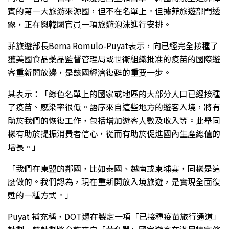
賓的第一大旅游來源國，但不在名單上。但據菲旅遊部門透
露，正在與韓國官員一項旅遊泡沫進行安排。
菲旅遊部長Berna Romulo-Puyat表示，向已經完全接種了
獲美國食品藥品監督管理局或世衛組織批准的疫苗的國際遊
客重新開放邊，是該國經濟復甦的重要一步。
其表示：「綠色名單上的國家或地區的大部分人口已經接種
了疫苗、感染率很低。語序來自這些地方的遊客入境，將有
助於我們的恢復工作，包括增加遊客人數及收入等。此舉同
樣有助於提振消費者信心，從而有助於促進國內生產總值的
增長。」
「我們在東盟的鄰國，比如泰國、越南或柬埔寨，同樣是這
麼做的。我們認為，現在重新開放入境旅遊，是實現全面復
甦的一種方式。」
Puyat 補充稱，DOT還在製定一項「已接種疫苗旅行通道」