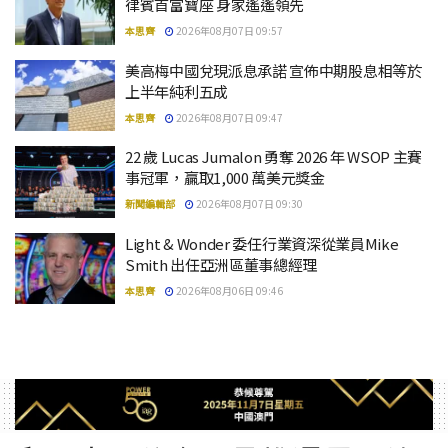
律賓首富寶座 身家遙遙領先
本思齊
2026年08月07日 09:57
美高梅中國兌現派息承諾 宣佈中期股息相等於
上半年純利五成
本思齊
2026年08月07日 09:47
22 歲 Lucas Jumalon 勇奪 2026 年 WSOP 主賽
事冠軍，贏取1,000 萬美元獎金
新聞編輯部
2026年08月07日 09:30
Light & Wonder 委任行業資深從業員Mike
Smith 出任亞洲區董事總經理
本思齊
2026年08月06日 09:46