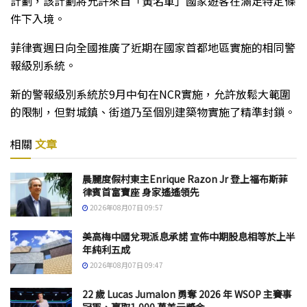
計劃，該計劃將允許來自「黃名單」國家遊客在滿足特定條
件下入境。
菲律賓週日向全國推廣了近期在國家首都地區實施的相同警
報級別系統。
新的警報級別系統於9月中旬在NCR實施，允許放鬆大範圍
的限制，但對城鎮、街道乃至個別建築物實施了精準封鎖。
相關
文章
晨麗度假村東主Enrique Razon Jr 登上福布斯菲
律賓首富寶座 身家遙遙領先
2026年08月07日 09:57
美高梅中國兌現派息承諾 宣佈中期股息相等於上半
年純利五成
2026年08月07日 09:47
22 歲 Lucas Jumalon 勇奪 2026 年 WSOP 主賽事