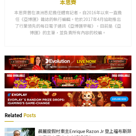
本思齊
本思齊曾在澳洲悉尼擔任體育記者，自2016年以來一直擔
任《亞博匯》雜誌的執行編輯。他於2017年4月協助推出
了行業領先的每日電子通訊《亞博匯早報》，目前是《亞
博匯》的主筆，並負責所有內容的校編。
Related
Posts
晨麗度假村東主Enrique Razon Jr 登上福布斯菲