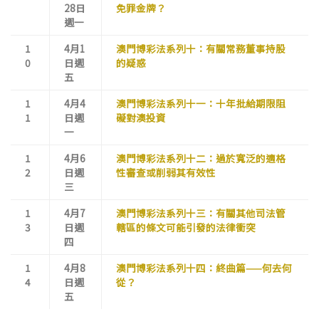
28日
免罪金牌？
週一
1
4月1
澳門博彩法系列十：有關常務董事持股
0
日週
的疑惑
五
1
4月4
澳門博彩法系列十一：十年批給期限阻
1
日週
礙對澳投資
一
1
4月6
澳門博彩法系列十二：過於寬泛的適格
2
日週
性審查或削弱其有效性
三
1
4月7
澳門博彩法系列十三：有關其他司法管
3
日週
轄區的條文可能引發的法律衝突
四
1
4月8
澳門博彩法系列十四：終曲篇——何去何
4
日週
從？
五