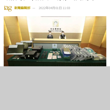
新聞編輯部
2022年04月01日 11:03
3
157
SHARES
VIEWS
澳門司法警察局稱，先後接獲事主報案稱未能提取其存放在
某貴賓會的存款，涉案金額達2700萬港元，目前已經拘捕