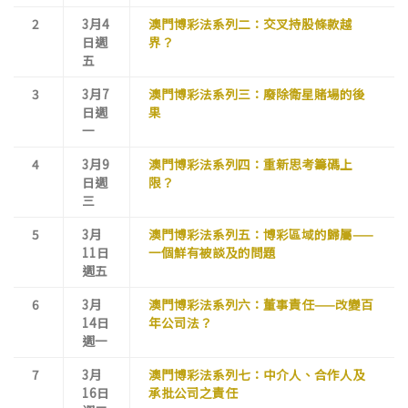
2
3月4
澳門博彩法系列二：交叉持股條款越
日週
界？
五
3
3月7
澳門博彩法系列三：廢除衛星賭場的後
日週
果
一
4
3月9
澳門博彩法系列四：重新思考籌碼上
日週
限？
三
5
3月
澳門博彩法系列五：博彩區域的歸屬——
11日
一個鮮有被談及的問題
週五
6
3月
澳門博彩法系列六：董事責任——改變百
14日
年公司法？
週一
7
3月
澳門博彩法系列七：中介人、合作人及
16日
承批公司之責任