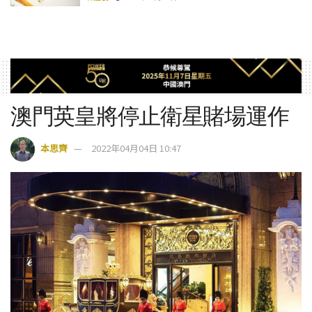
澳門英皇將停止衛星賭場運作
本思齊
2022年04月04日 10:47