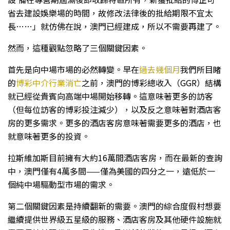
省去建設娛樂場的時間，故修改法律後的批給期限不宜太
長……」就仿佛在說，澳門已經建成，所以不需要再建了。
然而，這種觀點忽略了三個關鍵因素。
首先是向中場市場的必然轉變。早在
過去幾個月
我們所目睹
的
博彩中介行業消亡
之前，澳門的博彩總收入（GGR）結構
就已經從貴賓向高端中場開始移轉。這意味著更多的訪客
（但每位訪客的博彩投注減少），以及反之意味著對酒店客
房的更多需求。更多的酒店客房意味著需要更多的酒店，也
就意味著更多的投資。
拉斯維加斯目前擁有大約16萬間酒店客房，而在最新的查詢
中，澳門僅有4萬多間——僅為美國的四分之一，遠低於一
個純中場驅動型市場的需求。
第二個關鍵因素是持續翻新的需要。澳門的綜合度假村想要
繼續提供世界級五星級的服務、酒店客房及其他硬件設施就