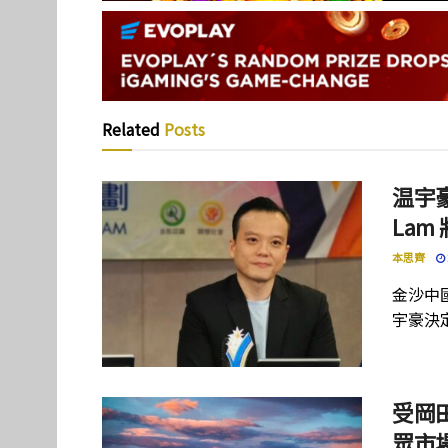
Related
Posts
温宇豪
La
本思齊
金沙中
宇豪決定
受岡
眾市