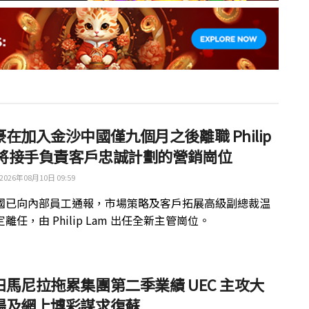
在加入金沙中國僅九個月之後離職 Philip
m 將接手負責客戶忠誠計劃的營銷崗位
2026年08月10日 09:59
國已向內部員工通報，市場策略及客戶拓展高級副總裁温
離任，由 Philip Lam 出任全新主管崗位。
田馬尼拉拖累集團第二季業績 UEC 主攻大
場及網上博彩謀求復蘇