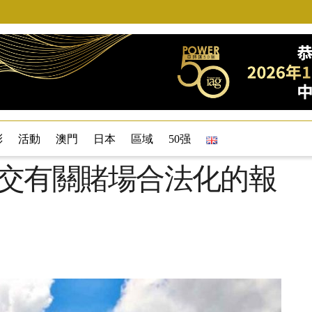
彩
活動
澳門
日本
區域
50强
提交有關賭場合法化的報