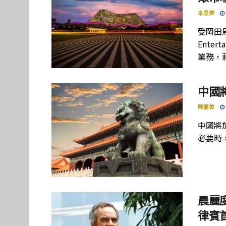
本思齊
受岡田馬
Ente
業務，
中國
陳嘉俊
中國將
必要時
晨麗度
律賓