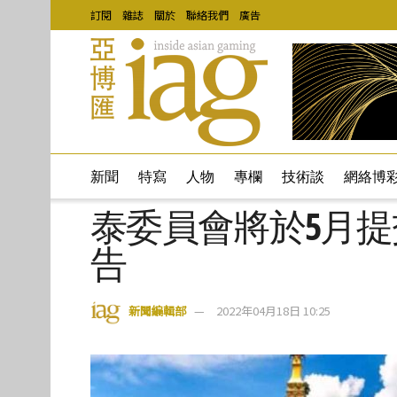
訂閱
雜誌
關於
聯絡我們
廣告
新聞
特寫
人物
專欄
技術談
網絡博
泰委員會將於5月
告
新聞編輯部
2022年04月18日 10:25