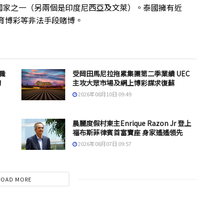
國家之一（另兩個是印度尼西亞及文萊）。泰國擁有近
體育博彩等非法手段賭博。
職
受岡田馬尼拉拖累集團第二季業績 UEC
的
主攻大眾市場及網上博彩謀求復蘇
2026年08月10日 09:49
晨麗度假村東主Enrique Razon Jr 登上
福布斯菲律賓首富寶座 身家遙遙領先
2026年08月07日 09:57
LOAD MORE