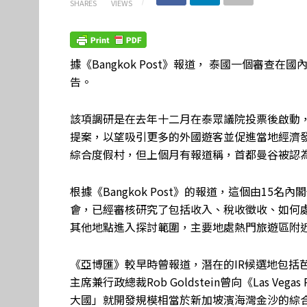
SHARES
VIEWS
據《Bangkok Post》報道， 泰國一個審
告。
該項調研是在去年十二月在泰眾議院投票後啟動，
提案，以望吸引更多的外國遊客並促進當地經濟
綜合度假村，但上個月有報道稱，首都曼谷被認
根據《Bangkok Post》的報道，這個由15
會，已經審核研究了包括收入、稅收徵收、如何
其他地點進入探討範圍，主要地處熱門旅遊區附
《亞博匯》較早時曾報道，潛在的IR候選地包括
主席兼行政總裁Rob Goldstein曾向《Las Veg
大國」就開發規模相當於新加坡濱海灣金沙的綜