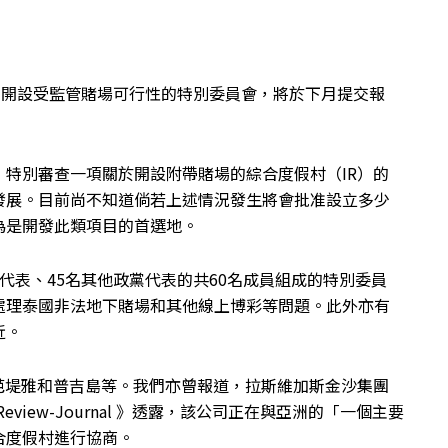
查在國內開設受監管賭場可行性的特別委員會，將於下月提交報
特別審查一項關於開設附帶賭場的綜合度假村（IR）的
發展。目前尚不知道倘若上述情況發生將會批准設立多少
為是開發此類項目的首選地。
名內閣代表、45名其他政黨代表的共60名成員組成的特別委員
處理泰國非法地下賭場和其他線上博彩等問題。此外亦有
近。
芭堤雅和普吉島等。我們亦曾報道，拉斯維加斯金沙集團
as Review-Journal 》透露，該公司正在與亞洲的「一個主要
合度假村進行協商。