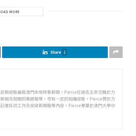
LOAD MORE
Share
2
足夠經驗編寫澳門本地時事新聞。Pierce在過去五年任職於力
新聞及相關的專題報導，亦有一定的拍攝經驗。Pierce曾於力
記者採訪工作及安排新聞報導內容。Pierce畢業於澳門大學中