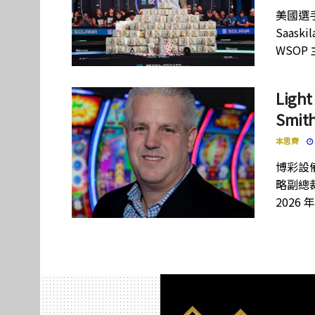
美國選手
Saas
WSOP
Lig
Smi
本思齊
博彩設備
略副總裁
2026 