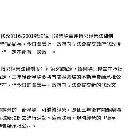
修改第16/2001號法律〈娛樂場幸運博彩經營法律制
博監局局長。今日會議上，政府向立法會提交政府修改後
，但一定不能有「殺數」。
幸運博彩經營法律制度〉》第5條規定，娛樂場只能設在承批
規定，三年後衛星場要將有關娛樂場的不動產賣給承批公
存在。但今日的會議中，政府向立法會提交新的修改文
時經營的「衛星場」可繼續經營，即使三年後有關娛樂場
根據新法例去進行活動。這意味着，現時經營的「衛星
轉賣給承批公司。