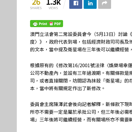
26
1.3k
SHARES
VIEWS
澳門立法會第二常設委員會今（5月13日）討論《
度〉》，政府代表到場，包括經濟財政司司長及
的文本，當中提及衛星場在三年後可以繼續經營
根據原有的《修改第16/2001號法律〈娛樂場
公司不動產內，並設有三年過渡期。有關條款是
司，或者直接關閉，坊間認為抹殺「衛星場」的
本，當中將有關規定作出了新修改。
委員會主席陳澤武會後向記者解釋，新條款下現
所亦不需要一定是屬於承批公司，但三年後必需
場」三年後將可繼續經營，而有關場所亦不需要