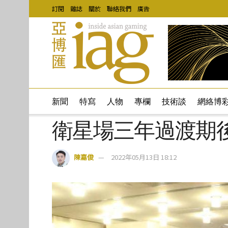
訂閱
雜誌
關於
聯絡我們
廣告
新聞
特寫
人物
專欄
技術談
網絡博
衛星場三年過渡期
陳嘉俊
2022年05月13日 18:12