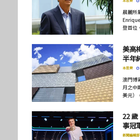
本思齊
晨麗所屬母
Enriq
登首位
美高
半年
本思齊
澳門博彩
月之中期
美元）
22 歲
事冠軍
新聞編輯部