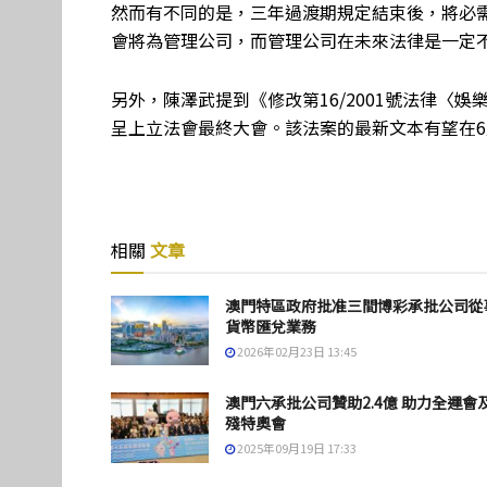
然而有不同的是，三年過渡期規定結束後，將必
會將為管理公司，而管理公司在未來法律是一定
另外，陳澤武提到《修改第16/2001號法律〈
呈上立法會最終大會。該法案的最新文本有望在6
相關
文章
澳門特區政府批准三間博彩承批公司從
貨幣匯兌業務
2026年02月23日 13:45
澳門六承批公司贊助2.4億 助力全運會
殘特奧會
2025年09月19日 17:33