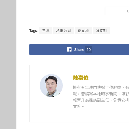
Tags:
三年
承批公司
衛星場
過渡期
Share
10
陳嘉俊
擁有五年澳門傳媒工作經驗，有
報，曾編寫本地時事新聞、博彩
報晉升為採訪副主任，負責安排
文系。