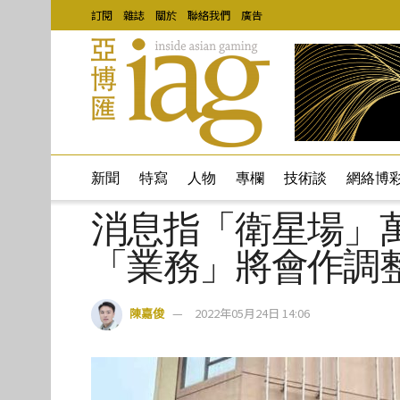
訂閱
雜誌
關於
聯絡我們
廣告
新聞
特寫
人物
專欄
技術談
網絡博
消息指「衛星場」
「業務」將會作調
陳嘉俊
2022年05月24日 14:06