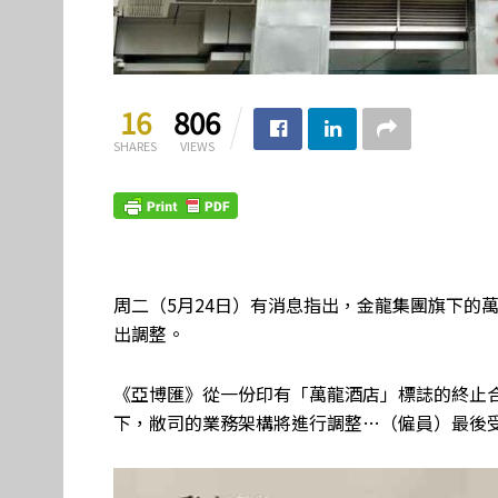
16
806
SHARES
VIEWS
周二（5月24日）有消息指出，金龍集團旗下的
出調整。
《亞博匯》從一份印有「萬龍酒店」標誌的終止
下，敝司的業務架構將進行調整…（僱員）最後受僱