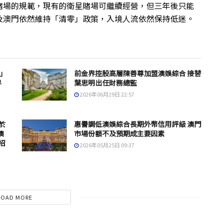
賭場的規範，現有的衛星賭場可繼續經營，但三年後只能
及澳門依然維持「清零」政策，入境人流依然保持低迷。
」
前金界控股高層陳善尊加盟澳娛綜合 接替
界
葉思明出任財務總監
2026年06月29日 22:57
於
惠譽調低澳娛綜合長期外幣信用評級 澳門
澳
市場份額不及預期成主要因素
招
2026年05月25日 09:37
LOAD MORE