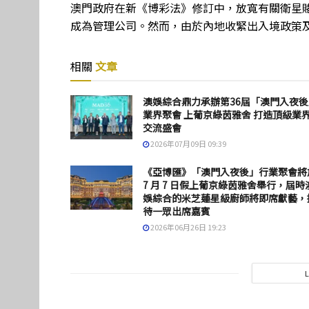
澳門政府在新《博彩法》修訂中，放寬有關衛星
成為管理公司。然而，由於內地收緊出入境政策
相關
文章
澳娛綜合鼎力承辦第36屆「澳門入夜後
業界聚會 上葡京綠茵雅舍 打造頂級業
交流盛會
2026年07月09日 09:39
《亞博匯》「澳門入夜後」行業聚會將
7 月 7 日假上葡京綠茵雅舍舉行，屆時
娛綜合的米芝蓮星級廚師將即席獻藝，
待一眾出席嘉賓
2026年06月26日 19:23