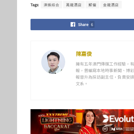
Tags:
澳娛綜合
萬龍酒店
解僱
金龍酒店
Share
6
陳嘉俊
擁有五年澳門傳媒工作經驗，有
報，曾編寫本地時事新聞、博彩
報晉升為採訪副主任，負責安排
文系。