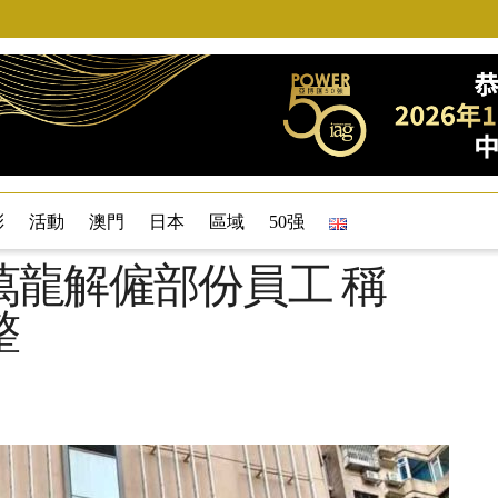
彩
活動
澳門
日本
區域
50强
萬龍解僱部份員工 稱
整