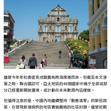
儘管今年年初奧密克戎變異株跨海席捲而來，但截至本文落
筆之時，聯合國認可、亞太地區的48個國家中幾乎全部或部
分已經重新開放邊境，或計劃在未來數周內這樣做。
但值得注意的是，中國內地繼續堅持「動態清零」的新冠政
策，在發現新增病例的地區實施嚴格的社區封鎖。儘管近期