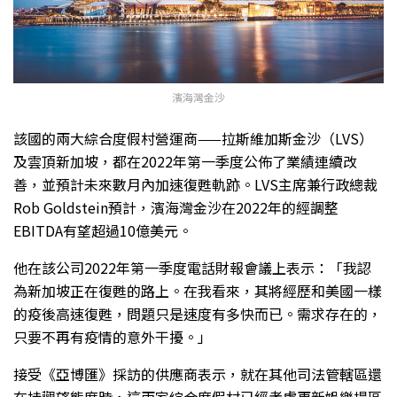
濱海灣金沙
該國的兩大綜合度假村營運商——拉斯維加斯金沙（LVS）
及雲頂新加坡，都在2022年第一季度公佈了業績連續改
善，並預計未來數月內加速復甦軌跡。LVS主席兼行政總裁
Rob Goldstein預計，濱海灣金沙在2022年的經調整
EBITDA有望超過10億美元。
他在該公司2022年第一季度電話財報會議上表示：「我認
為新加坡正在復甦的路上。在我看來，其將經歷和美國一樣
的疫後高速復甦，問題只是速度有多快而已。需求存在的，
只要不再有疫情的意外干擾。」
接受《亞博匯》採訪的供應商表示，就在其他司法管轄區還