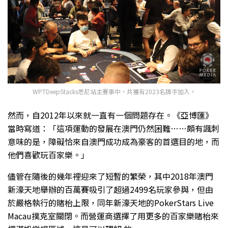
WPTDeepStacks悉尼站主賽事中，共獲有2023名牌手加入。
然而，自2012年以來就一直有一個問題存在。《亞博匯》
當時寫道：「這項運動的發展在澳門仍然困難……頗有諷刺
意味的是，障礙恰來自澳門成功成為豪客的首選目的地，而
他們喜歡玩百家樂。」
儘管在隨後的幾年裡迎來了短暫的繁榮，其中2018年澳門
新濠天地舉辦的百萬賽吸引了超過2499名玩家參與，但由
於嚴格執行的賭枱上限，同年新濠天地的PokerStars Live
Macau撲克室關閉。而營運商選擇了用更多的百家樂賭枱來