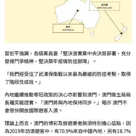
習近平強調，各級黨員要「堅決落實黨中央決策部署，充分
發揚鬥爭精神，堅決築牢疫情防控屏障」。
「我們經受住了武漢保衛戰以來最為嚴峻的防控考驗，取得
了階段性成效。」
內地繼續推動零冠政策的決心亦影響到澳門，澳門衛生局局
長羅奕龍證實，「澳門將與內地保持同步。」暗示 澳門不
會很快開放國際遊客入澳。
理論上而言，澳門的博彩及旅遊業者無須特別擔心這點，因
為2019年訪澳遊客中，有70.9%來自中國內地，另有18.7%