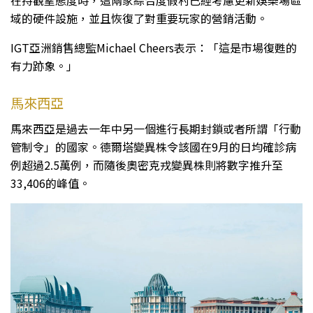
在持觀望態度時，這兩家綜合度假村已經考慮更新娛樂場區
域的硬件設施，並且恢復了對重要玩家的營銷活動。
IGT亞洲銷售總監Michael Cheers表示：「這是市場復甦的
有力跡象。」
馬來西亞
馬來西亞是過去一年中另一個進行長期封鎖或者所謂「行動
管制令」的國家。德爾塔變異株令該國在9月的日均確診病
例超過2.5萬例，而隨後奧密克戎變異株則將數字推升至
33,406的峰值。