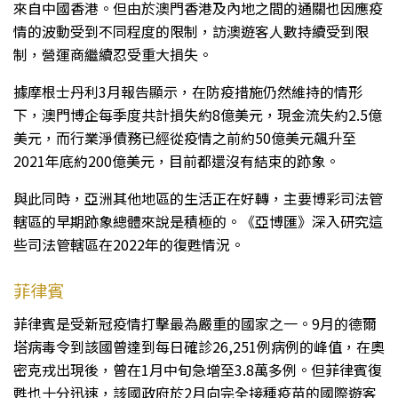
來自中國香港。但由於澳門香港及內地之間的通關也因應疫
情的波動受到不同程度的限制，訪澳遊客人數持續受到限
制，營運商繼續忍受重大損失。
據摩根士丹利3月報告顯示，在防疫措施仍然維持的情形
下，澳門博企每季度共計損失約8億美元，現金流失約2.5億
美元，而行業淨債務已經從疫情之前約50億美元飆升至
2021年底約200億美元，目前都還沒有結束的跡象。
與此同時，亞洲其他地區的生活正在好轉，主要博彩司法管
轄區的早期跡象總體來說是積極的。《亞博匯》深入研究這
些司法管轄區在2022年的復甦情況。
菲律賓
菲律賓是受新冠疫情打擊最為嚴重的國家之一。9月的德爾
塔病毒令到該國曾達到每日確診26,251例病例的峰值，在奧
密克戎出現後，曾在1月中旬急增至3.8萬多例。但菲律賓復
甦也十分迅速，該國政府於2月向完全接種疫苗的國際遊客