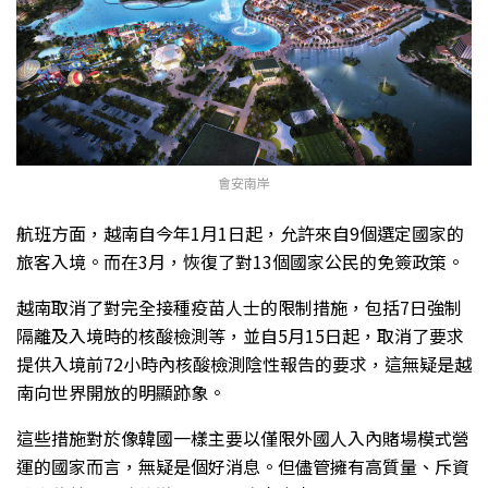
會安南岸
航班方面，越南自今年1月1日起，允許來自9個選定國家的
旅客入境。而在3月，恢復了對13個國家公民的免簽政策。
越南取消了對完全接種疫苗人士的限制措施，包括7日強制
隔離及入境時的核酸檢測等，並自5月15日起，取消了要求
提供入境前72小時內核酸檢測陰性報告的要求，這無疑是越
南向世界開放的明顯跡象。
這些措施對於像韓國一樣主要以僅限外國人入內賭場模式營
運的國家而言，無疑是個好消息。但儘管擁有高質量、斥資