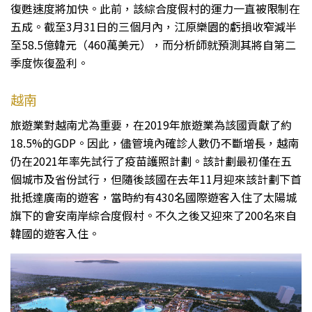
復甦速度將加快。此前，該綜合度假村的運力一直被限制在
五成。截至3月31日的三個月內，江原樂園的虧損收窄減半
至58.5億韓元（460萬美元），而分析師就預測其將自第二
季度恢復盈利。
越南
旅遊業對越南尤為重要，在2019年旅遊業為該國貢獻了約
18.5%的GDP。因此，儘管境內確診人數仍不斷增長，越南
仍在2021年率先試行了疫苗護照計劃。該計劃最初僅在五
個城市及省份試行，但隨後該國在去年11月迎來該計劃下首
批抵達廣南的遊客，當時約有430名國際遊客入住了太陽城
旗下的會安南岸綜合度假村。不久之後又迎來了200名來自
韓國的遊客入住。