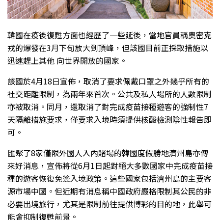
韓國在疫後復甦方面也經歷了一些延後，當地官員稱奧密克
戎的爆發在3月下旬放大到頂峰，但該國目前正採取措施以
迅速趕上其他 向世界開放的國家。
該國於4月18日宣佈，取消了要求佩戴口罩之外幾乎所有的
社交距離限制，為兩年來首次。公共及私人場所的人數限制
亦被取消。同月，還取消了對完成疫苗接種遊客的強制性7
天隔離措施要求，僅要求入境時須提供核酸檢測陰性報告即
可。
匯聚了8家僅限外國人入內賭場的韓國度假勝地濟州島亦傳
來好消息，宣佈將從6月1日起對絕大多數國家中完成疫苗接
種的遊客恢復免簽入境政策。這些國家包括濟州島的主要客
源市場中國。但近期有消息稱中國政府嚴格限制其公民的非
必要出境旅行，尤其是限制前往提供博彩的目的地，此舉可
能會抑制復甦前景。