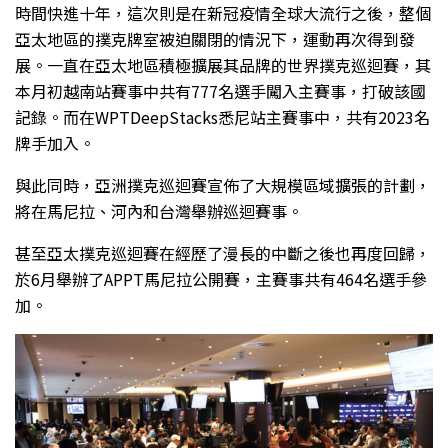
時間快進十年，這次則是在新冠疫情全球大流行之後，整個
亞太地區的撲克牌室被迫關閉的情況下，運動再次得到發
展。一直在亞太地區積極擴展其品牌的世界撲克巡迴賽，其
本月初越南站賽事中共有777名選手闖入主賽事，打破該國
記錄。而在WPTDeepStacks悉尼站主賽事中，共有2023名
牌手加入。
與此同時，亞洲撲克巡迴賽宣佈了大規模區域擴張的計劃，
將在馬尼拉、河內和台灣舉辦巡迴賽事。
甚至亞太撲克巡迴賽在經歷了漫長的中斷之後也再度回歸，
於6月舉辦了APPT馬尼拉公開賽，主賽事共有464名選手參
加。