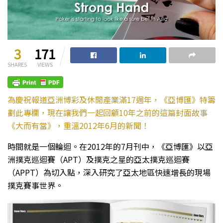
3
171
SHARES
VIEWS
為慶祝報道亞洲博彩及休閒產業滿17週年，《亞博匯》特籌
劃此專欄，現在讓我們一起回顧10年之前的這篇封面故事
《大而有當》，重溫2012年6月的新聞！
時間就是一個輪迴。在2012年的7月刊中，《亞博匯》以亞
洲撲克巡迴賽（APT）及撲克之星的亞太撲克巡迴賽
（APPT）為切入點，深入研究了亞太地區快速增長的現場
撲克賽事世界。