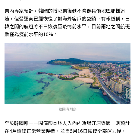
業內專家預計，韓國的博彩業復甦不會像其他地區那樣迅
速，但營運商已經恢復了對海外客戶的營銷。有報道稱，日
韓之間的航班將不日恢復至疫情前水平，目前兩地之間航班
數僅為疫前水平的10%。
韓國濟州島
至於韓國唯一一間僅限本地人入內的賭場江原樂園，則預計
在4月恢復正常營業時間，並自5月16日恢復全部運力後，