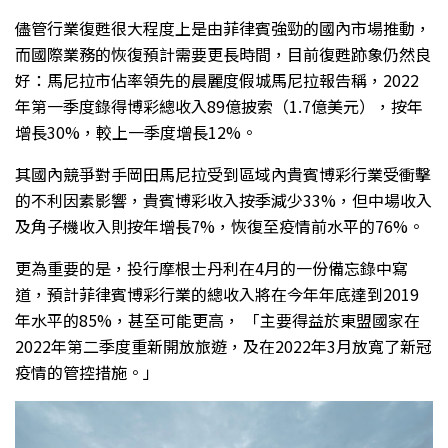
儘管行業復甦很大程度上是由菲律賓強勁的國內市場推動，
而國際業務的恢復預計需要更長時間，目前復甦跡象仍然良
好：馬尼拉市佔率領先的晨麗度假城馬尼拉報告稱，2022
年第一季度錄得博彩總收入89億披索（1.7億美元），按年
增長30%，較上一季度增長12%。
其國內競爭對手岡田馬尼拉受到區域內貴賓博彩行業受衝擊
的不利因素影響，貴賓博彩收入按季減少33%，但中場收入
及角子機收入則按年增長7%，恢復至疫情前水平的76%。
更為重要的是，投行摩根士丹利在4月的一份備忘錄中寫
道，預計菲律賓博彩行業的總收入將在今年年底達到2019
年水平的85%，甚至可能更高， 「主要得益於東盟國家在
2022年第二季度重新開放旅遊，及在2022年3月放寬了新冠
疫情的管控措施。」