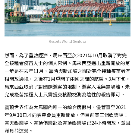
Resorts World Sentosa
然而，為了重啟經濟，馬來西亞於2021年10月取消了對完
全接種者疫苗人士的個人限制。馬來西亞邁出重新開放的第
一步是在去年11月，當時與新加坡之間對完全接種疫苗者互
相開放邊境，之後在1月重開了兩國之間的航線。3月下旬，
馬來西亞取消了對國際遊客的限制，遊客入境無需隔離，未
完成疫苗接種人士只需提交核酸檢測為陰性的報告即可。
雲頂世界作為大馬國內唯一的綜合度假村，儘管直至2021
年9月30日才向雲尊會員重新開放，但目前其三個娛樂場：
雲天娛樂場、雲頂俱樂部及雲頂娛樂場已24小時開放，並且
滿負荷運營。