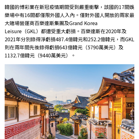
韓國的博彩業在新冠疫情期間受到嚴重衝擊，該國的17間娛
樂場中有16間都僅限外國人入內。僅對外國人開放的兩家最
大賭場營運商百樂達斯集團及Grand Korea
Leisure（GKL）都遭受重大虧損。百樂達斯在2020年及
2021年分別錄得淨虧損487.4億韓元和252.2億韓元，而GKL
則在兩年間先後錄得虧損643億韓元（5790萬美元）及
1132.7億韓元（9440萬美元）。