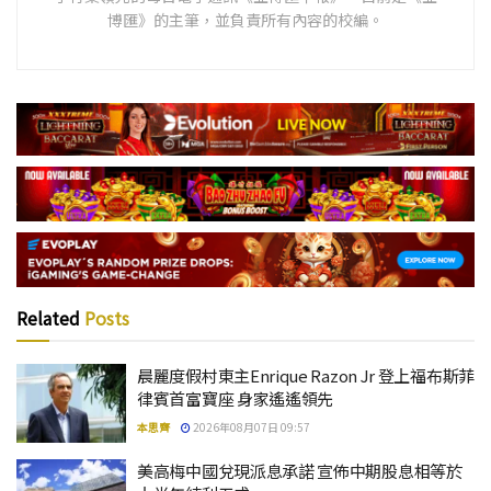
博匯》的主筆，並負責所有內容的校編。
Related
Posts
晨麗度假村東主Enrique Razon Jr 登上福布斯菲
律賓首富寶座 身家遙遙領先
本思齊
2026年08月07日 09:57
美高梅中國兌現派息承諾 宣佈中期股息相等於