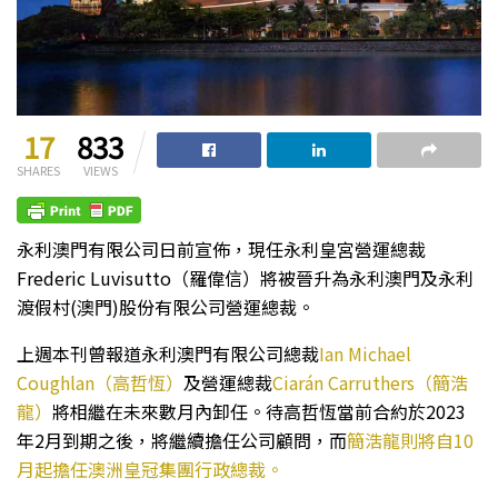
17
833
SHARES
VIEWS
永利澳門有限公司日前宣佈，現任永利皇宮營運總裁
Frederic Luvisutto（羅偉信）將被晉升為永利澳門及永利
渡假村(澳門)股份有限公司營運總裁。
上週本刊曾報道永利澳門有限公司總裁
Ian Michael
Coughlan（高哲恆）
及營運總裁
Ciarán Carruthers（簡浩
龍）
將相繼在未來數月內卸任。待高哲恆當前合約於2023
年2月到期之後，將繼續擔任公司顧問，而
簡浩龍則將自10
月起擔任澳洲皇冠集團行政總裁。