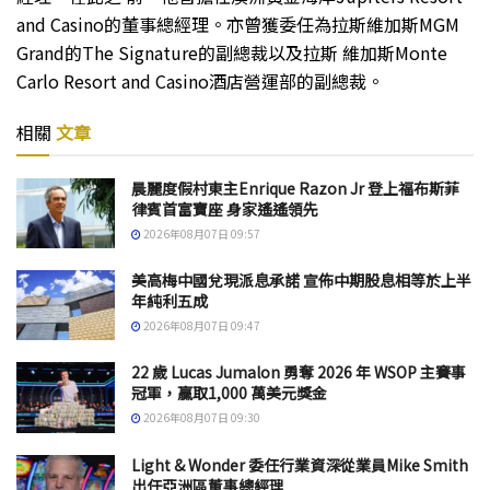
and Casino的董事總經理。亦曾獲委任為拉斯維加斯MGM
Grand的The Signature的副總裁以及拉斯 維加斯Monte
Carlo Resort and Casino酒店營運部的副總裁。
相關
文章
晨麗度假村東主Enrique Razon Jr 登上福布斯菲
律賓首富寶座 身家遙遙領先
2026年08月07日 09:57
美高梅中國兌現派息承諾 宣佈中期股息相等於上半
年純利五成
2026年08月07日 09:47
22 歲 Lucas Jumalon 勇奪 2026 年 WSOP 主賽事
冠軍，贏取1,000 萬美元獎金
2026年08月07日 09:30
Light & Wonder 委任行業資深從業員Mike Smith
出任亞洲區董事總經理