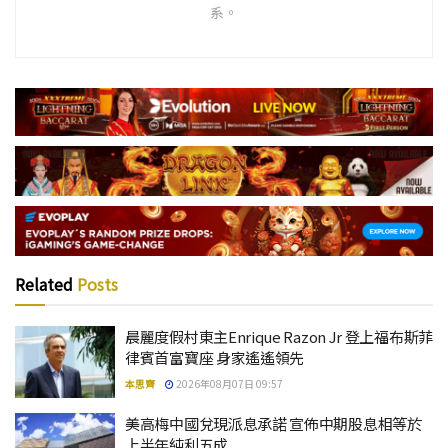
系。
Related
Posts
晨麗度假村東主Enrique Razon Jr 登上福布斯菲
律賓首富寶座 身家遙遙領先
本思齊
2026年08月07日 09:57
美高梅中國兌現派息承諾 宣佈中期股息相等於
上半年純利五成