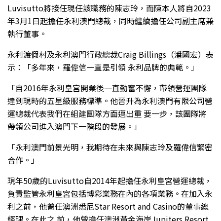
Luvisutto將接任現任該職務的陳志玲，而陳本人將自2023
年3月1日起擔任永利澳門總裁，同時繼續擔任公司副主席兼
執行董事。
永利渡假村及永利澳門行政總裁Craig Billings（潘國宏）表
示：「多年來，羅偉信一直是引領 永利品牌的典範。」
「自2016年永利皇宮開業後一直勤奮不懈，帶領營運團隊
達到現時的五星級服務標準。他晉升為永利澳門有限公司營
運總裁代表我們在組建團隊方面邁出重 要一步，該團隊將
帶領公司進入澳門下一階段的發展。」
「永利澳門前景光明，我期待在未來與陳志玲及羅偉信緊密
合作。」
現年50歲的Luvisutto自2014年起擔任永利皇宮營運總裁，
負責監管永利皇宮包括博彩業務在內的各項業務。在加入永
利之前，他曾任澳洲悉尼Star Resort and Casino的董事總
經理。在此之 前，他曾擔任澳洲黃金海岸Jupiters Resort