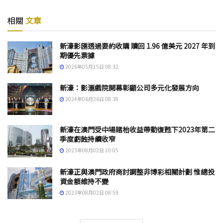
相關
文章
新濠影匯透過要約收購 贖回 1.96 億美元 2027 年到
期優先票據
2026年05月15日 08:32
新濠：影滙戲院開幕彰顯公司多元化發展方向
2024年06月26日 08:38
新濠在澳門受中場賭枱收益帶動復甦下2023年第二
季度虧蝕持續收窄
2023年08月02日 10:05
新濠正與澳門政府商討調整非博彩相關計劃 惟總投
資金額維持不變
2023年08月02日 08:59