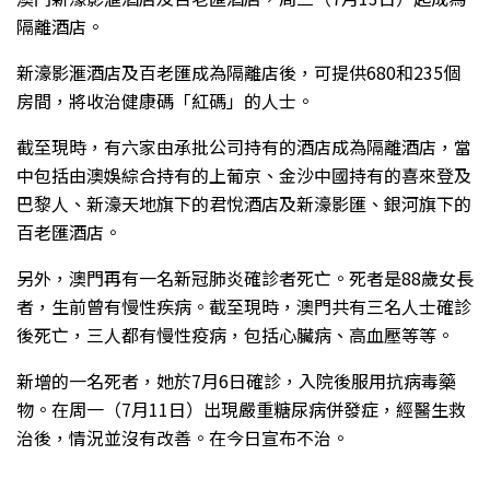
隔離酒店。
新濠影滙酒店及百老匯成為隔離店後，可提供680和235個
房間，將收治健康碼「紅碼」的人士。
截至現時，有六家由承批公司持有的酒店成為隔離酒店，當
中包括由澳娛綜合持有的上葡京、金沙中國持有的喜來登及
巴黎人、新濠天地旗下的君悅酒店及新濠影匯、銀河旗下的
百老匯酒店。
另外，澳門再有一名新冠肺炎確診者死亡。死者是88歲女長
者，生前曾有慢性疾病。截至現時，澳門共有三名人士確診
後死亡，三人都有慢性疫病，包括心臟病、高血壓等等。
新增的一名死者，她於7月6日確診，入院後服用抗病毒藥
物。在周一（7月11日）出現嚴重糖尿病併發症，經醫生救
治後，情況並沒有改善。在今日宣布不治。