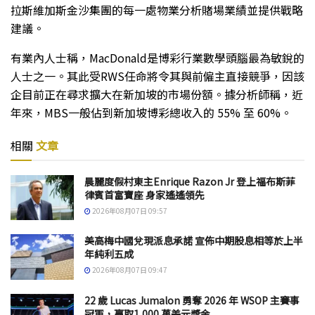
拉斯維加斯金沙集團的每一處物業分析賭場業績並提供戰略
建議。
有業內人士稱，MacDonald是博彩行業數學頭腦最為敏銳的
人士之一。其此受RWS任命將令其與前僱主直接競爭，因該
企目前正在尋求擴大在新加坡的市場份額。據分析師稱，近
年來，MBS一般佔到新加坡博彩總收入的 55% 至 60%。
相關
文章
晨麗度假村東主Enrique Razon Jr 登上福布斯菲
律賓首富寶座 身家遙遙領先
2026年08月07日 09:57
美高梅中國兌現派息承諾 宣佈中期股息相等於上半
年純利五成
2026年08月07日 09:47
22 歲 Lucas Jumalon 勇奪 2026 年 WSOP 主賽事
冠軍，贏取1,000 萬美元獎金