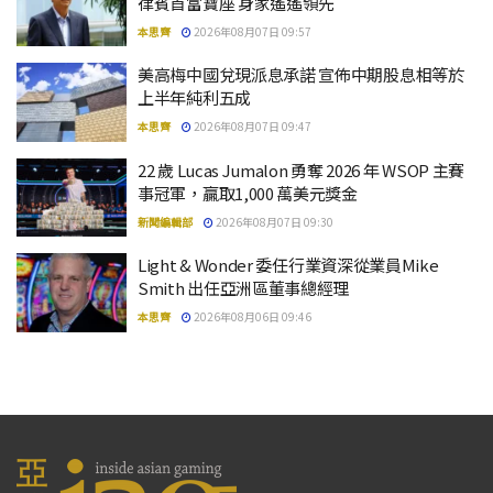
律賓首富寶座 身家遙遙領先
本思齊
2026年08月07日 09:57
美高梅中國兌現派息承諾 宣佈中期股息相等於
上半年純利五成
本思齊
2026年08月07日 09:47
22 歲 Lucas Jumalon 勇奪 2026 年 WSOP 主賽
事冠軍，贏取1,000 萬美元獎金
新聞編輯部
2026年08月07日 09:30
Light & Wonder 委任行業資深從業員Mike
Smith 出任亞洲區董事總經理
本思齊
2026年08月06日 09:46