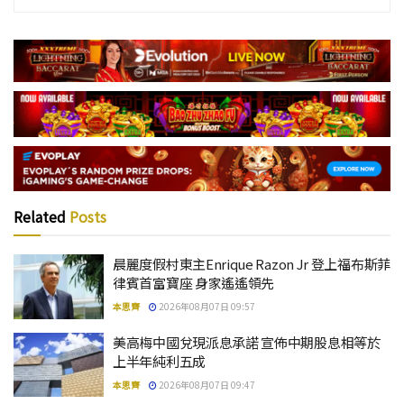
Related
Posts
晨麗度假村東主Enrique Razon Jr 登上福布斯菲
律賓首富寶座 身家遙遙領先
本思齊
2026年08月07日 09:57
美高梅中國兌現派息承諾 宣佈中期股息相等於
上半年純利五成
本思齊
2026年08月07日 09:47