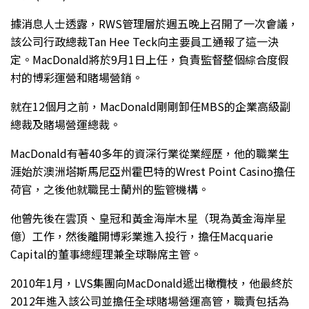
據消息人士透露，RWS管理層於週五晚上召開了一次會議，
該公司行政總裁Tan Hee Teck向主要員工通報了這一決
定。MacDonald將於9月1日上任，負責監督整個綜合度假
村的博彩運營和賭場營銷。
就在12個月之前，MacDonald剛剛卸任MBS的企業高級副
總裁及賭場營運總裁。
MacDonald有著40多年的資深行業從業經歷，他的職業生
涯始於澳洲塔斯馬尼亞州霍巴特的Wrest Point Casino擔任
荷官，之後他就職昆士蘭州的監管機構。
他曾先後在雲頂、皇冠和黃金海岸木星（現為黃金海岸星
億）工作，然後離開博彩業進入投行，擔任Macquarie
Capital的董事總經理兼全球聯席主管。
2010年1月，LVS集團向MacDonald遞出橄欖枝，他最終於
2012年進入該公司並擔任全球賭場營運高管，職責包括為