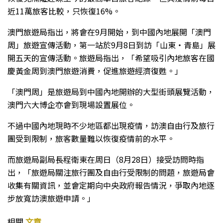
近11萬旅客比較，只恢復16%。
澳門旅遊局指出，將會在9月開始，到中國內地展開「澳門
周」旅遊宣傳活動，第一站於9月8日到訪「山東‧青島」展
開五天的宣傳活動。旅遊局指出，「希望吸引內地旅客在國
慶黃金周到澳門旅遊消費，促進旅遊經濟復甦。」
「澳門周」是旅遊局到中國內地開辦的大型街頭展覽活動，
澳門六大博企亦會到現場設置展位。
不過中國內地現時不少地區都出現疫情，訪澳自由行及旅行
團受到限制，旅客數量難以恢復疫情前的水平。
而旅遊局副局長程衛東在周日（8月28日）接受訪問時指
出，「旅遊局關注旅行團及自由行受限制的問題，旅遊局會
收集有關資訊，並會定期向中央政府報告情況，爭取內地逐
步放寬訪澳旅遊申請。」
相關
文章