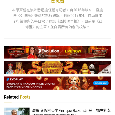
本思齊
本思齊曾在澳洲悉尼擔任體育記者，自2016年以來一直擔
任《亞博匯》雜誌的執行編輯。他於2017年4月協助推出
了行業領先的每日電子通訊《亞博匯早報》，目前是《亞
博匯》的主筆，並負責所有內容的校編。
Related
Posts
晨麗度假村東主Enrique Razon Jr 登上福布斯菲