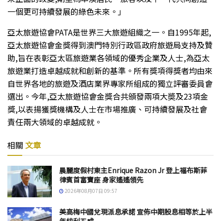
一個更可持續發展的綠色未來。」
亞太旅遊協會PATA是世界三大旅遊組織之一。自1995年起,
亞太旅遊協會金獎得到澳門特別行政區政府旅遊局支持及贊
助,旨在表彰亞太區旅遊業各領域的優秀企業及人士,為亞太
旅遊業打造卓越成就和創新的基準。所有獎項得獎者均由來
自世界各地的旅遊及酒店業界專家所組成的獨立評審委員會
選出。今年,亞太旅遊協會金獎合共頒發兩項大奬及23項金
獎,以表揚獲獎機構及人士在市場推廣、可持續發展及社會
責任兩大領域的卓越成就。
相關
文章
晨麗度假村東主Enrique Razon Jr 登上福布斯菲
律賓首富寶座 身家遙遙領先
2026年08月07日 09:57
美高梅中國兌現派息承諾 宣佈中期股息相等於上半