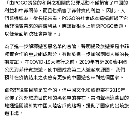
「由POGO誘發的和與之相關的犯罪活動不僅損害了中國的
利益和中菲關係，而且也損害了菲律賓的利益。 因此，人
們普遍認為，從長遠來看，POGO的社會成本遠遠超過了它
給菲律賓帶來的經濟利益，應該從根本上解決POGO問題，
以便全面解決社會弊端。 」
為了進一步解釋遊客黑名單的言論，聲明提及旅遊業是中菲
務實合作的重要組成部分，有助於進一步加深兩國人民的長
期友誼。 在COVID-19大流行之前，2019年有近200萬中國
公民到菲律賓旅遊，使中國成為第二大遊客來源國。 我們
預計在疫情結束之後會有更多的中國遊客來到這個國家。
雖然菲律賓目前是安全的，但中國文化和旅遊部在2019年
宣佈了海外旅遊目的地的黑名單的存在，當時聲稱這些目的
地通過開設針對中國大陸客戶的賭場，擾亂了國家的出境旅
遊市場。