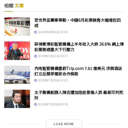
相關
文章
受世界盃賽事帶動，中國6月彩票銷售大幅增近四
成
2026年08月04日 20:04
菲律賓博彩監管機構上半年收入大跌 26.6% 網上博
彩業務遇重大下行壓力
2026年07月31日 09:57
內地監管機構重罰Trip.com 7.81 億美元 涉與酒店
訂立反競爭獨家合作條款
2026年07月29日 10:03
太子集團創辦人陳志遭加控故意傷人罪 最高可判死
刑
2026年07月29日 09:59
LOAD MORE