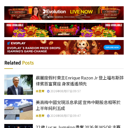
Related
Posts
晨麗度假村東主Enrique Razon Jr 登上福布斯菲
律賓首富寶座 身家遙遙領先
本思齊
2026年08月07日 09:57
美高梅中國兌現派息承諾 宣佈中期股息相等於
上半年純利五成
本思齊
2026年08月07日 09:47
22 歲 Lucas Jumalon 勇奪 2026 年 WSOP 主賽