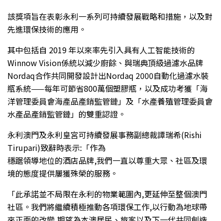
該獎項旨在表彰永利一系列可持續發展戰略和措施，以及對
先進環保技術的應用。
其中包括自 2019 年以來率先引入具有人工智能技術的
Winnow Vision係統以減少廚餘、與瑞典頂級過濾水品牌
Nordaq合作共同開發設計出Nordaq 2000自動化過濾水裝
瓶系統——每年可節省800萬個塑膠瓶，以及成功考獲「海
洋管理委員會海產品產銷監管鏈」及「水產養殖管理委員會
水產品產銷監管鏈」的雙重認證。
永利澳門及永利皇宮可持續發展事務副總裁譚瑞希(Rishi
Tirupari)致辭時表示:「作為
穩踞領導地位的酒店品牌,我們一直以尊重大眾、社區及環
境的態度提供屢獲殊榮的服務。
「此承諾並不局限在永利的物業範圍內,更延伸至整個澳門
社區。我們將繼續積極推動各項環保工作,以行動為地球帶
來正面的改變,期望為本澳居民、旅客以及下一代共同創造