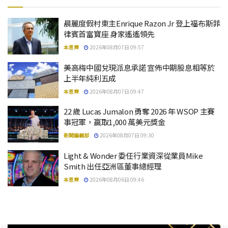
晨麗度假村東主Enrique Razon Jr 登上福布斯菲
律賓首富寶座 身家遙遙領先
本思齊
2026年08月07日 09:57
美高梅中國兌現派息承諾 宣佈中期股息相等於
上半年純利五成
本思齊
2026年08月07日 09:47
22 歲 Lucas Jumalon 勇奪 2026 年 WSOP 主賽
事冠軍，贏取1,000 萬美元獎金
新聞編輯部
2026年08月07日 09:30
Light & Wonder 委任行業資深從業員Mike
Smith 出任亞洲區董事總經理
本思齊
2026年08月06日 09:46