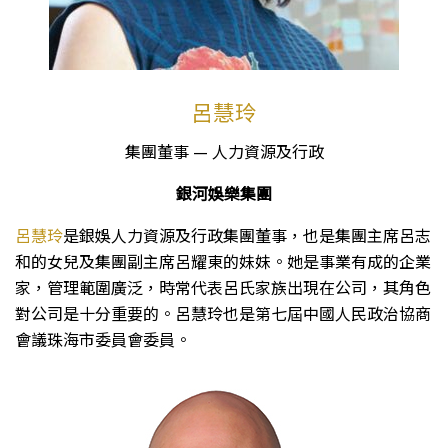
呂慧玲
集團董事 — 人力資源及行政
銀河娛樂集團
呂慧玲
是銀娛人力資源及行政集團董事，也是集團主席呂志
和的女兒及集團副主席呂耀東的妹妹。她是事業有成的企業
家，管理範圍廣泛，時常代表呂氏家族出現在公司，其角色
對公司是十分重要的。呂慧玲也是第七屆中國人民政治協商
會議珠海市委員會委員。