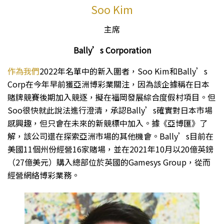
Soo Kim
主席
Bally’s Corporation
作為我們
2022年名單中的新入圍者，Soo Kim和Bally’s
Corp在今年早前獲亞洲博彩業關注，因為該企據稱在日本
賭牌競賽後期加入競逐，擬在福岡發展綜合度假村項目。但
Soo很快就此說法進行澄清，承認Bally’s確實對日本市場
感興趣，但只會在未來的新競標中加入。據《亞博匯》了
解，該公司還在探索亞洲市場的其他機會。Bally’s目前在
美國11個州份經營16家賭場，並在2021年10月以20億英鎊
（27億美元）購入總部位於英國的Gamesys Group，從而
經營網絡博彩業務。