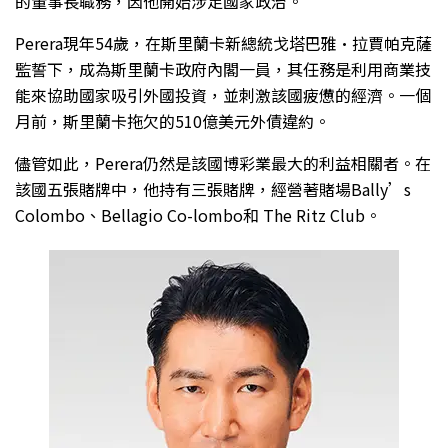
的董事長職務，因他開始涉足國家政治。
Perera現年54歲，在斯里蘭卡新總統戈塔巴雅·拉賈帕克薩
監誓下，成為斯里蘭卡政府內閣一員，其任務是利用商業技
能來協助國家吸引外國投資，並刺激該國疲憊的經濟。一個
月前，斯里蘭卡拖欠的510億美元外債違約。
儘管如此，Perera仍然是該國博彩業最大的利益相關者。在
該國五張賭牌中，他持有三張賭牌，經營著賭場Bally’s
Colombo、Bellagio Co-lombo和 The Ritz Club。