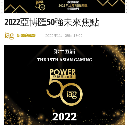
2022亞博匯50強未來焦點
新聞編輯部
2022年11月09日 19:02