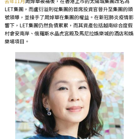
去年11月
周焯華被補後，在香港上市的太陽城集團改名為
LET集團，而盧衍溢則從集團的首席投資官晉升至集團的頭
號領導，並接手了周焯華在集團的權益。在新冠肺炎疫情影
響下，LET集團仍然負債累累，而其資產包括越南綜合度假
村會安南岸、俄羅斯水晶虎宮殿及馬尼拉娛樂城的酒店和娛
樂場項目。