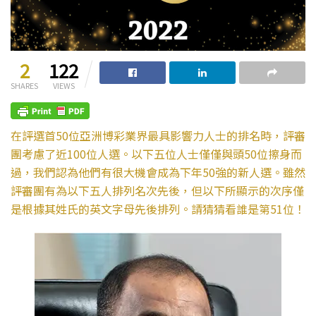
2
122
SHARES
VIEWS
在評選首50位亞洲博彩業界最具影響力人士的排名時，評審
團考慮了近100位人選。以下五位人士僅僅與頭50位擦身而
過，我們認為他們有很大機會成為下年50強的新人選。雖然
評審團有為以下五人排列名次先後，但以下所顯示的次序僅
是根據其姓氏的英文字母先後排列。請猜猜看誰是第51位！