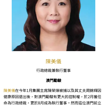
陳美儀
行政總裁兼執行董事
澳門勵駿
陳美儀
在今年1月集團主席陳榮煉被捕以及其丈夫周錦輝因
健康原因退出後，對澳門勵駿有更大的控制權，於2月獲任
命為行政總裁，更於8月成為執行董事。然而這位澳門前立