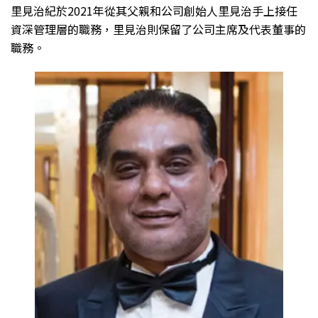
里見治紀於2021年從其父親和公司創始人里見治手上接任
資深管理層的職務，里見治則保留了公司主席及代表董事的
職務。