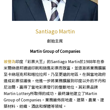
Santiago Martin
創始主席
Martin Group of Companies
被譽為
印度「彩票大王」的Santiago Martin於1988年在泰
米爾納德邦通過印刷和銷售彩票而致富，並逐漸將業務擴展
至卡納塔克邦和喀拉拉邦，乃至更遠的地區。在與當地政府
達成彩票協議後，他進一步將業務擴展到印度以外的不丹和
尼泊爾，贏得了當地彩票發行的壟斷地位。其彩票品牌
Martin Lottery所取得的成功，最終讓他建立了Martin
Group of Companies，業務遍佈房地產、建築、農業、建
築材料、紡織、酒店和媒體等領域。