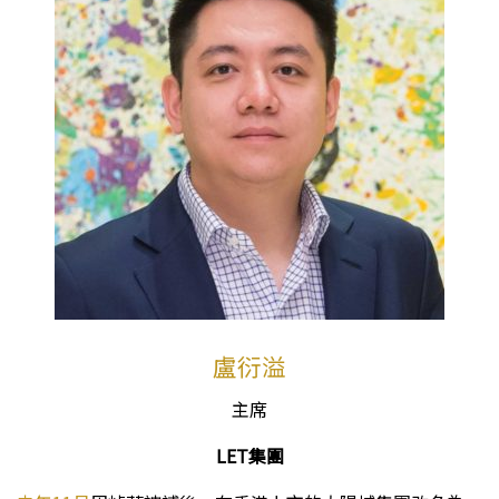
盧衍溢
主席
LET集團