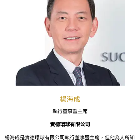
楊海成
執行董事暨主席
實德環球有限公司
楊海成是實德環球有限公司執行董事暨主席，但他為人所知