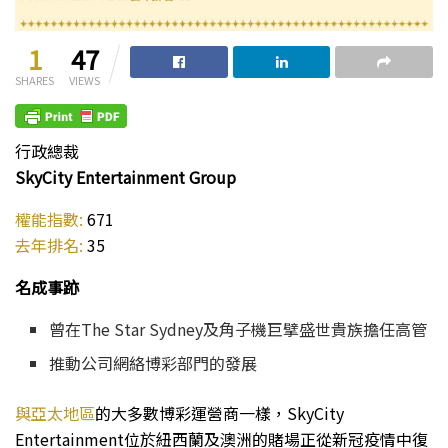
1
47
SHARES
VIEWS
行政總裁
SkyCity Entertainment Group
權能指數:
671
去年排名:
35
名成事跡
曾在The Star Sydney及角子機巨擘盛世貴族擔任高管
推動公司網絡博彩部門的發展
與亞太地區
的大多數博彩運營商一樣，SkyCity
Entertainment位於紐西蘭及澳洲的賭場正從新冠疫情中復