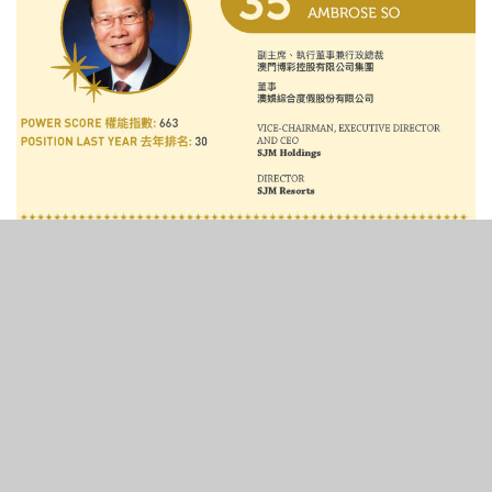
5
261
SHARES
VIEWS
副主席、執行董事兼行政總裁
澳門博彩控股有限公司集團
董事
澳娛綜合度假股份有限公司