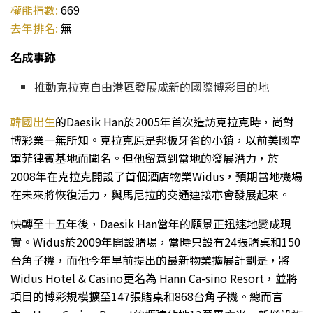
權能指數:
669
去年排名:
無
名成事跡
推動克拉克自由港區發展成新的國際博彩目的地
韓國出生
的Daesik Han於2005年首次造訪克拉克時，尚對
博彩業一無所知。克拉克原是邦板牙省的小鎮，以前美國空
軍菲律賓基地而聞名。但他留意到當地的發展潛力，於
2008年在克拉克開設了首個酒店物業Widus，預期當地機場
在未來將恢復活力，與馬尼拉的交通連接亦會發展起來。
快轉至十五年後，Daesik Han當年的願景正迅速地變成現
實。Widus於2009年開設賭場，當時只設有24張賭桌和150
台角子機，而他今年早前提出的最新物業擴展計劃是，將
Widus Hotel & Casino更名為 Hann Ca-sino Resort，並將
項目的博彩規模擴至147張賭桌和868台角子機。總而言