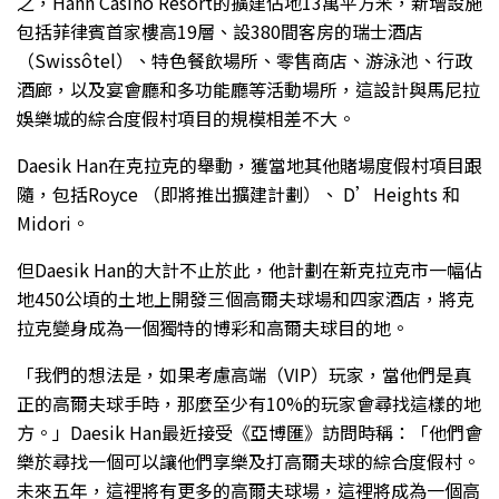
之，Hann Casino Resort的擴建佔地13萬平方米，新增設施
包括菲律賓首家樓高19層、設380間客房的瑞士酒店
（Swissôtel）、特色餐飲場所、零售商店、游泳池、行政
酒廊，以及宴會廳和多功能廳等活動場所，這設計與馬尼拉
娛樂城的綜合度假村項目的規模相差不大。
Daesik Han在克拉克的舉動，獲當地其他賭場度假村項目跟
隨，包括Royce （即將推出擴建計劃）、 D’Heights 和
Midori。
但Daesik Han的大計不止於此，他計劃在新克拉克市一幅佔
地450公頃的土地上開發三個高爾夫球場和四家酒店，將克
拉克變身成為一個獨特的博彩和高爾夫球目的地。
「我們的想法是，如果考慮高端（VIP）玩家，當他們是真
正的高爾夫球手時，那麼至少有10%的玩家會尋找這樣的地
方。」Daesik Han最近接受《亞博匯》訪問時稱：「他們會
樂於尋找一個可以讓他們享樂及打高爾夫球的綜合度假村。
未來五年，這裡將有更多的高爾夫球場，這裡將成為一個高