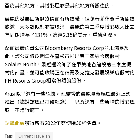
亞於其他地方，其博彩區亦是其他地方所嚮往的。
晨麗的發展因新冠疫情而有所放緩，但隨著菲律賓重新開放
旅遊，大多數限制亦被取消，晨麗的第二季度博彩收入比去
年同期增長了131%，高達2.35億美元，重獲利潤。
然而晨麗的母公司Bloomberry Resorts Corp並未滿足於
此。該公司將於明年在奎松市推出第二家綜合度假村
Solaire North，最近還公佈了在甲美地省建設第三家度假
村的計畫，並可能收購正在宿霧及克拉克發展娛樂度假村的
PH Resorts Group相當份額的股份。
Arasi似乎還有一些絕技，他監督的晨麗貴賓廳區最近正式
推出（據說該區已打破紀錄），以及還有一些新增的博彩區
域正在進行施工。
點擊此處
獲得所有2022年亞博匯50強名單。
Tags:
Current Issue zh