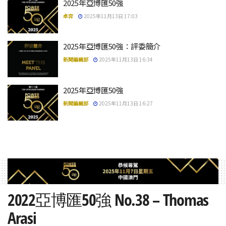
2025年亞博匯50強
卓弈
2025年11月13日 17:03
2025年亞博匯50強：評委簡介
新聞編輯部
2025年11月13日 16:34
2025年亞博匯50強
新聞編輯部
2025年11月13日 16:27
2022亞博匯50強 No.38 – Thomas
Arasi