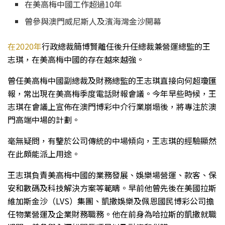
在美高梅中國工作超過10年
曾參與澳門威尼斯人及濱海灣金沙開幕
在2020年
行政總裁簡博賢離任後升任總裁兼營運總監的王
志琪，在美高梅中國的存在越來越強。
曾任美高梅中國副總裁及財務總監的王志琪直接向何超瓊匯
報，常出現在美高梅季度電話財報會議。今年早些時候，王
志琪在會議上宣佈在澳門博彩中介行業崩塌後，將專注於澳
門高端中場的計劃。
毫無疑問，有鑒於公司傳統的中場傾向，王志琪的經驗顯然
在此頗能派上用途。
王志琪負責美高梅中國的業務發展、娛樂場營運、款客、保
安和數碼及科技解決方案等範疇。早前他曾先後在美國拉斯
維加斯金沙（LVS）集團、凱撒娛樂及佩恩國民博彩公司擔
任物業營運及企業財務職務。他在前身為哈拉斯的凱撒就職