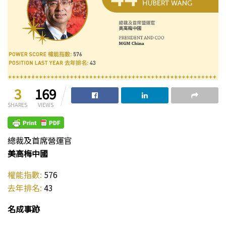
3
169
SHARES
VIEWS
總裁及首席營運官
美高梅中國
權能指數:
576
去年排名:
43
名成事跡