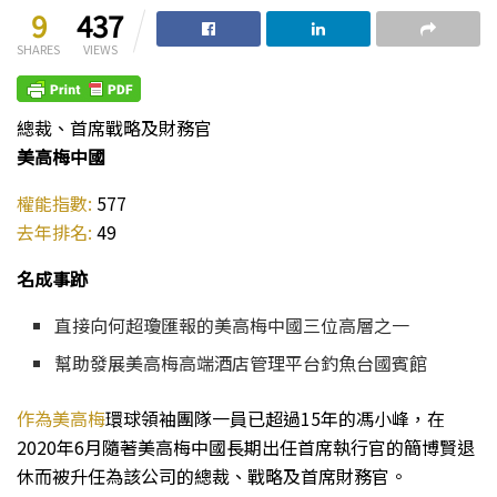
9
437
SHARES
VIEWS
總裁、首席戰略及財務官
美高梅中國
權能指數:
577
去年排名:
49
名成事跡
直接向何超瓊匯報的美高梅中國三位高層之一
幫助發展美高梅高端酒店管理平台釣魚台國賓館
作為美高梅
環球領袖團隊一員已超過15年的馮小峰，在
2020年6月隨著美高梅中國長期出任首席執行官的簡博賢退
休而被升任為該公司的總裁、戰略及首席財務官。