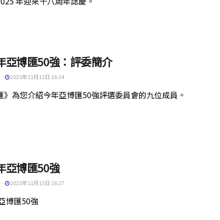
025 年迎來十八周年誌慶。
5年亞博匯50強：評委簡介
2025年11月13日 16:34
匯》為您介紹今年亞博匯50強評選委員會的九位成員。
5年亞博匯50強
2025年11月13日 16:27
年亞博匯50強