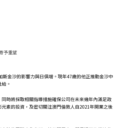
被寄予重望
加斯金沙的影響力與日俱增。現年47歲的他正推動金沙中
批給。
，同時將採取相關指導措施確保公司在未來幾年內滿足政
元素的投資，及密切關注澳門倫敦人自2021年開業之後