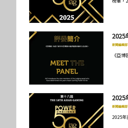
榜單，2
202
新聞編輯部
《亞博
202
新聞編輯部
2025