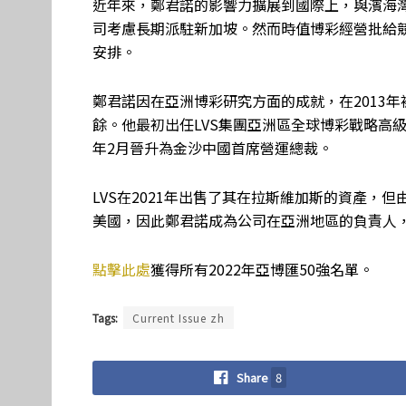
近年來，鄭君諾的影響力擴展到國際上，與濱海
司考慮長期派駐新加坡。然而時值博彩經營批給
安排。
鄭君諾因在亞洲博彩研究方面的成就，在2013
餘。他最初出任LVS集團亞洲區全球博彩戰略高級
年2月晉升為金沙中國首席營運總裁。
LVS在2021年出售了其在拉斯維加斯的資產，但由於公司負
美國，因此鄭君諾成為公司在亞洲地區的負責人
點擊此處
獲得所有2022年亞博匯50強名單。
Tags:
Current Issue zh
Share
8