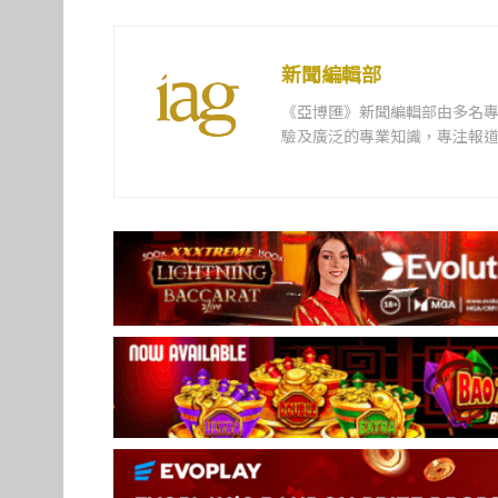
新聞編輯部
《亞博匯》新聞編輯部由多名
驗及廣泛的專業知識，專注報