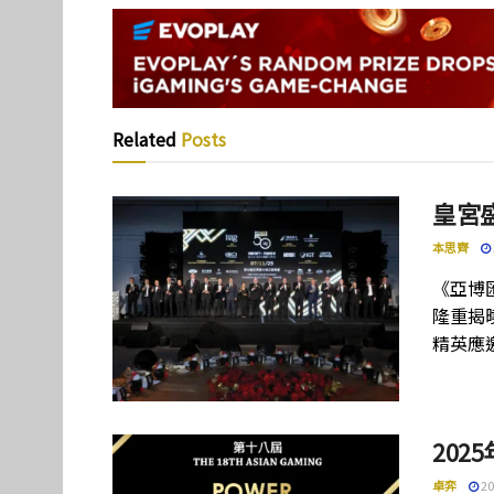
Related
Posts
皇宮
本思齊
《亞博
隆重揭
精英應
202
卓弈
20