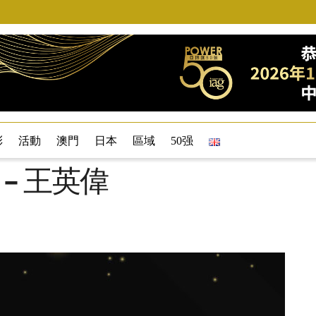
彩
活動
澳門
日本
區域
50强
8 – 王英偉