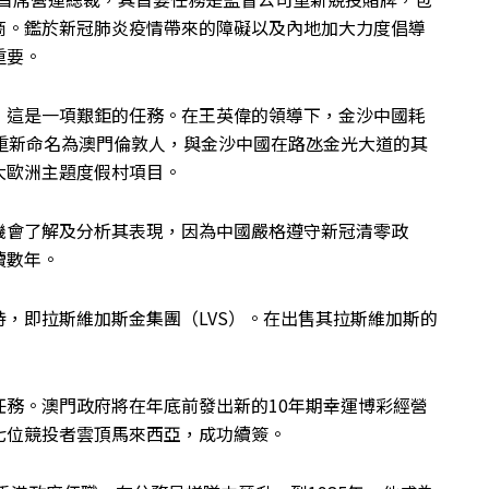
商。鑑於新冠肺炎疫情帶來的障礙以及內地加大力度倡導
重要。
，這是一項艱鉅的任務。在王英偉的領導下，金沙中國耗
重新命名為澳門倫敦人，與金沙中國在路氹金光大道的其
大歐洲主題度假村項目。
機會了解及分析其表現，因為中國嚴格遵守新冠清零政
續數年。
，即拉斯維加斯金集團（LVS）。在出售其拉斯維加斯的
務。澳門政府將在年底前發出新的10年期幸運博彩經營
七位競投者雲頂馬來西亞，成功續簽。