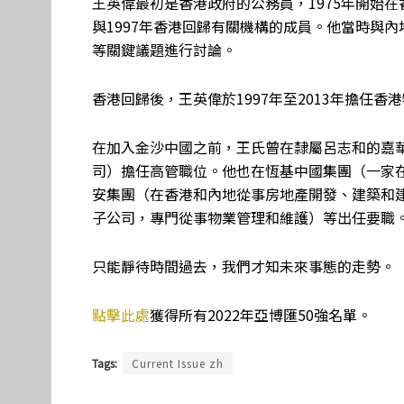
王英偉最初是香港政府的公務員，1975年開始在
與1997年香港回歸有關機構的成員。他當時與
等關鍵議題進行討論。
香港回歸後，王英偉於1997年至2013年擔任
在加入金沙中國之前，王氏曾在隸屬呂志和的嘉
司）擔任高管職位。他也在恆基中國集團（一家
安集團（在香港和內地從事房地產開發、建築和
子公司，專門從事物業管理和維護）等出任要職
只能靜待時間過去，我們才知未來事態的走勢。
點擊此處
獲得所有2022年亞博匯50強名單。
Tags:
Current Issue zh