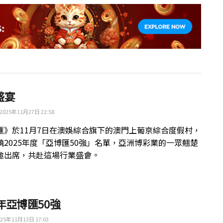
盛宴
2025年11月27日 22:58
匯》於11月7日在澳娛綜合旗下的澳門上葡京綜合度假村，
曉2025年度「亞博匯50強」名單，亞洲博彩業的一眾翹楚
邀出席，共赴這場行業盛會。
5年亞博匯50強
25年11月13日 17:03