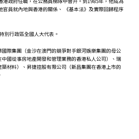
香港政府任職，在公務員梯隊中晉升。到1985年，他成為
內地官員就內地與香港的關係、 《基本法》及實際回歸程序
香港特別行政區全國人大代表。
華國際集團（金沙在澳門的競爭對手銀河娛樂集團的母公
在中國從事房地產開發和管理業務的香港私人公司）、瑞
建築材料）、昇捷控股有限公司（新昌集團在香港上市的
。