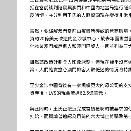
括在當前談判階段與澳門和中國內地當局進行磋
反賭博，充分利用王氏的人脈資源現在變得非常
當然，要緩解澳門當前由疫情所導致的營商環境
資約20億美元改造的金沙城中心，於去年面世並
他物業澳門威尼斯人和澳門巴黎人一起並列為三
雖然該改造計劃令人印象深刻，但現在幾乎沒有
策，人們確實擔心澳門旅客人數低迷的情況將持
至少金沙中國背後有一家規模更大的母公司的支持
資產後，LVS的現金流達62.5億美元。
與此同時，王氏正接近完成當初獲聘時被要求的任
批給，而輿論普遍認為目前的六大博企將擊敗第