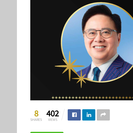
8
402
SHARES
VIEWS