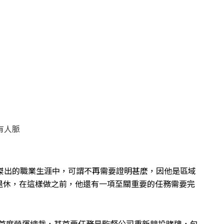
有人脈
其傑出的職業生涯中，可謂不再需要證明甚麼，因他是區域
退休，在這樣做之前，他還有一項至關重要的任務需要完
裁兼首席營運總裁，其首要任務是監督公司重新競投賭牌，包