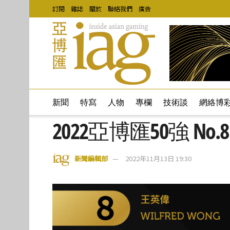
訂閱
雜誌
關於
聯絡我們
廣告
新聞
特寫
人物
專欄
技術談
網絡博
2022亞博匯50強 No.
新聞編輯部
2022年11月13日 19:30