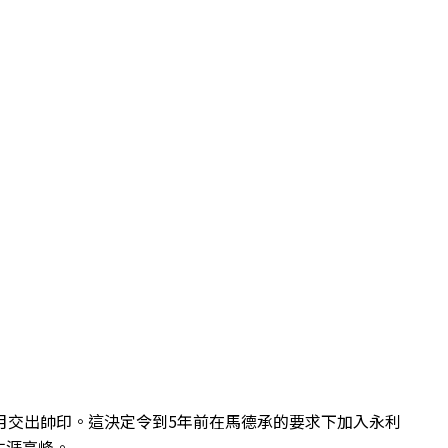
月交出帥印。這決定令到5年前在馬德承的要求下加入永利
生涯高峰。