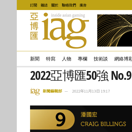
訂閱
雜誌
關於
聯絡我們
廣告
新聞
特寫
人物
專欄
技術談
網絡博
2022亞博匯50強 No.
新聞編輯部
2022年11月13日 19:17