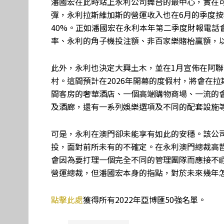
潘國宏在此時站上永利公司舞台的最中心，實在
彈，永利拉斯維加斯的營運收入也在6月的季度按年
40%。正如潘國宏在永利本年第二季度財報電話會
率、永利的角子機投注額、非百家樂賭枱贏額，
此外，永利也決定大興土木，並在1月宣佈在阿
村。這間預計在2026年開幕的度假村，將會在拉斯
間客房的奢華酒店、一個高端購物商場、一流的會
及酒廊，還有一系列娛樂選項及不同的配套設施
可是，永利在澳門卻未能享有如此的安穩。該公
投，面對前所未有的不確定。在永利澳門總裁高
會因為要打理一個完全不同的管理團隊而應接不
營運總裁，但潘國宏本身的指點，對於未來幾年
點擊此處
獲得所有2022年亞博匯50強名單。