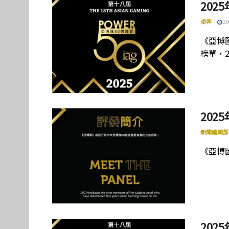
202
卓弈
20
《亞博
榜單，2
202
新聞編輯部
《亞博
202