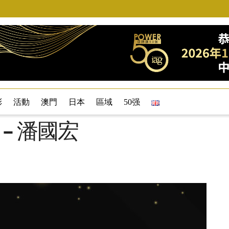
彩
活動
澳門
日本
區域
50强
9 – 潘國宏