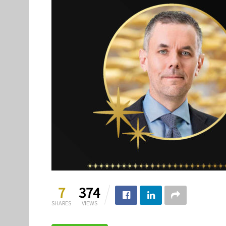
7
374
SHARES
VIEWS