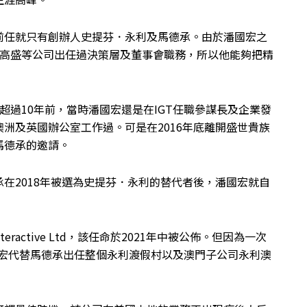
前任就只有創辦人史提芬．永利及馬德承。由於潘國宏之
、IGT及高盛等公司出任過決策層及董事會職務，所以他能夠把精
生在超過10年前，當時潘國宏還是在IGT任職參謀長及企業發
洲及英國辦公室工作過。可是在2016年底離開盛世貴族
馬德承的邀請。
在2018年被選為史提芬．永利的替代者後，潘國宏就自
ractive Ltd，該任命於2021年中被公佈。但因為一次
國宏代替馬德承出任整個永利渡假村以及澳門子公司永利澳