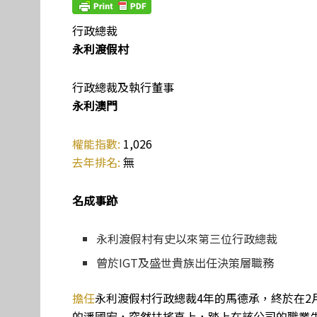
行政總裁
永利渡假村
行政總裁及執行董事
永利澳門
權能指數:
1,026
去年排名:
無
名成事跡
永利渡假村有史以來第三位行政總裁
曾於IGT及盛世貴族出任決策層職務
擔任
永利渡假村行政總裁4年的馬德承，終於在2
的潘國宏，突然扶搖直上，踏上在該公司的職業