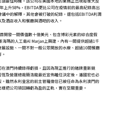
可謂最佳時機。該公司在美國本地的業務正出現疫後大反
上升58%，EBITDA更比公司在疫情前的最高紀錄高出
議中的解釋，其他會被打破的紀錄，還包括EBITDA利潤
以及酒店收入和餐廳與酒吧的收入。
聯酋開發一間價值數十億美元、包含博彩元素的綜合度假
海瑪的人工島Al Marjan上興建，內有一間提供超過1千
展設施、一間不對一般公眾開放的水療、超過10間餐廳
等。
司在澳門持續錄得虧損，且因為現正進行的賭牌重新競
哲恆及營運總裁簡浩龍最近宣佈離任決定後，潘國宏也必
睱。雖然永利皇宮的前主管羅偉信已被任命為永利澳門的
怎樣把公司領回轉虧為盈的正軌，實在至關重要。