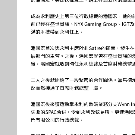
成為永利歷史上第三位行政總裁的潘國宏，他的
前已經在盛世貴族、NYX Gaming Group
湛的財技帶到永利任上。
潘國宏首次與永利主席Phil Satre的碰面，發
展部門的主管。之後，潘國宏就曾在盛世貴族的澳
後，潘國宏就收到時任永利總裁及首席財務總監
二人之後就開始了一段緊密的合作關係。當馬德承
然而然接過了首席財務總監一職。
潘國宏後來獲選執掌永利的數碼業務分支Wynn Inte
失敗的SPAC合併，令到永利改弦易轍，更使潘
門有限公司的行政總裁。