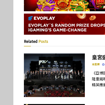
Related
Posts
皇宮
本思齊
《亞博
隆重揭
精英應