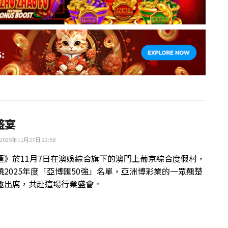
盛宴
2025年11月27日 22:58
匯》於11月7日在澳娛綜合旗下的澳門上葡京綜合度假村，
曉2025年度「亞博匯50強」名單，亞洲博彩業的一眾翹楚
邀出席，共赴這場行業盛會。