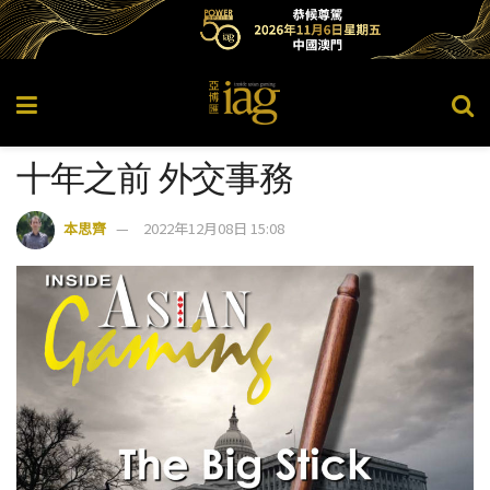
十年之前 外交事務
本思齊
2022年12月08日 15:08