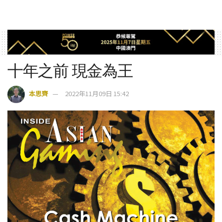
十年之前 現金為王
本思齊
2022年11月09日 15:42