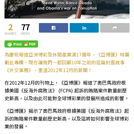
2
77
SHARES
VIEWS
為慶祝報道亞洲博彩及休閒產業滿17週年，《亞博匯》特籌
劃此專欄，現在讓我們一起回顧10年之前的這篇封面故事
《外交事務》，重溫2012年12月的新聞！
在2012年12月的刊物上，《亞博匯》報道了奧巴馬政府根
據美國《反海外腐敗法》 (FCPA) 起訴的賄賂案件數量創歷
史新高，以及由此可能對全球博彩業的發展所造成的影響。
《亞博匯》揭示了奧巴馬政府根據美國《反海外腐敗法》起
訴的賄賂案件數量創歷史新高，以及這將如何影響全球博彩
業的發展。