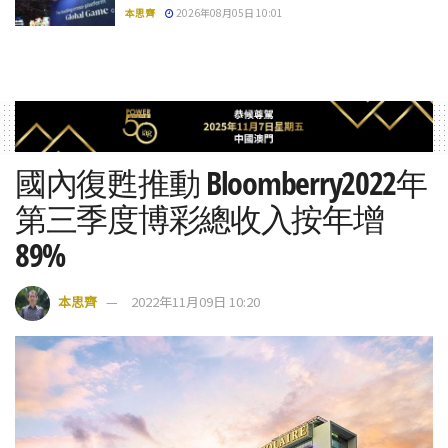
本思齊
2026年08月05日 10:01
國內復甦推動 Bloomberry2022年
第三季度博彩總收入按年增
89%
本思齊
2022年11月09日 10:20