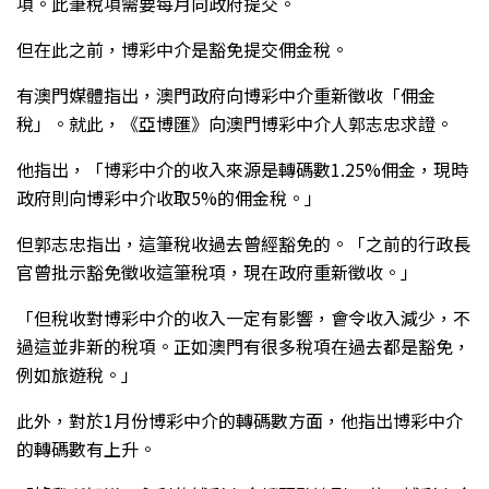
項。此筆稅項需要每月向政府提交。
但在此之前，博彩中介是豁免提交佣金稅。
有澳門媒體指出，澳門政府向博彩中介重新徵收「佣金
稅」。就此，《亞博匯》向澳門博彩中介人郭志忠求證。
他指出，「博彩中介的收入來源是轉碼數1.25%佣金，現時
政府則向博彩中介收取5%的佣金稅。」
但郭志忠指出，這筆稅收過去曾經豁免的。「之前的行政長
官曾批示豁免徵收這筆稅項，現在政府重新徵收。」
「但稅收對博彩中介的收入一定有影響，會令收入減少，不
過這並非新的稅項。正如澳門有很多稅項在過去都是豁免，
例如旅遊稅。」
此外，對於1月份博彩中介的轉碼數方面，他指出博彩中介
的轉碼數有上升。