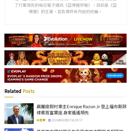
了行業領先的每日電子通訊《亞博匯早報》，目前是《亞
博匯》的主筆，並負責所有內容的校編。
Related
Posts
晨麗度假村東主Enrique Razon Jr 登上福布斯菲
律賓首富寶座 身家遙遙領先
本思齊
2026年08月07日 09:57