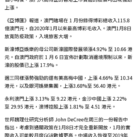
上漲。
《亞博匯》報道，澳門賭場在 1 月份錄得博彩總收入115.8
億澳門元，自2020年1月以來最高博彩毛收入。澳門1月8日
放寬防疫政策，入境旅客大增。
新濠博亞娛樂的母公司新濠國際發展領漲4.92% 至 10.66 港
元。自澳門政府於 1 月 6 日宣佈計劃取消邊境限制以來，新
濠的股價已上漲 17.9%。
週三同樣漲勢強勁的還有美高梅中國，上漲 4.66% 至 10.34
港元，以及銀河娛樂集團，上漲3.68%至 56.40 港元。
永利澳門上漲 3.13% 至 9.22 港元，金沙中國上漲 2.22%
至 29.95 港元，澳博控股上漲 1.81% 至 4.51 港元。
世邦魏理仕研究分析師 John DeCree在周三的一份報告中
指出，考慮到通關政策在1月8日才完全重新開放，1月的實
際收入可能較月度GGR數據更高。中場收入恢復至2019年