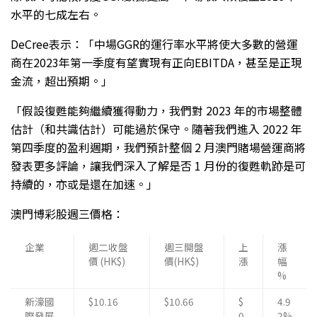
水平的七成左右。
DeCree表示：「中場GGR的運行率水平將使大多數的營運
商在2023年第一季度有望實現有正向EBITDA，甚至是正現
金流，超出預期。」
「假設復甦能夠繼續獲得動力，我們對 2023 年的市場整體
估計（和共識估計）可能過於保守。隨著我們進入 2022 年
第四季度的盈利週期，我們預計整個 2 月澳門賭場營運商將
發表更多評論，讓我們深入了解是否 1 月份的復甦軌跡是可
持續的，亦或是還在加速。」
澳門博彩股週三價格：
企業
週二收盤
週三開盤
上
漲
價 (HK$)
價(HK$)
漲
幅
%
新濠國
$10.16
$10.66
$
4.9
際發展
0.
2%