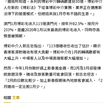
「據我所知道，永利的博彩中介轉碼數達到30億，博彩中介
人在新的《博彩法》下從事博彩中介業務，業界正在適應新
法律下的營運模式，但總括來說1月亦有不錯的生意。」
澳門1月博彩毛收入115億澳門元，按年升82.5%，按月升
233%。是繼2020年1月以來最高的博彩毛收入，同時亦高
預普遍預期。
博彩中介人郭志忠指出，「115億賭收也收出了估計，顯示
香港客源對賭收有很大貢獻。博彩中介在1月的轉碼數都有
大幅上升，中場客人以及中場高端客都大幅增加。」
然而，今年1月份剛好遇上新春黃金週，而2月及3月卻是傳
統旅遊淡季，賭收及旅客數量可能會回落。郭志忠坦言，
「2月的日數比較少，加上新春假期後內地旅客會減入，「2
月賭收一定比較1月少。」
相關
文章