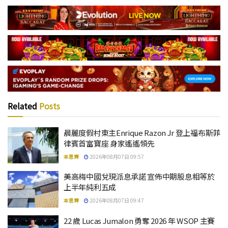
Related
Posts
晨麗度假村東主Enrique Razon Jr 登上福布斯菲
律賓首富寶座 身家遙遙領先
本思齊
2026年08月07日 09:57
美高梅中國兌現派息承諾 宣佈中期股息相等於
上半年純利五成
本思齊
2026年08月07日 09:47
22 歲 Lucas Jumalon 勇奪 2026 年 WSOP 主賽