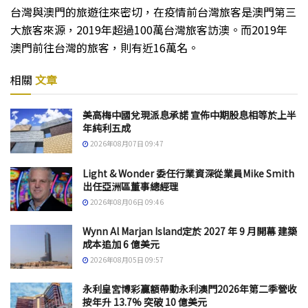
台灣與澳門的旅遊往來密切，在疫情前台灣旅客是澳門第三
大旅客來源，2019年超過100萬台灣旅客訪澳。而2019年
澳門前往台灣的旅客，則有近16萬名。
相關
文章
美高梅中國兌現派息承諾 宣佈中期股息相等於上半
年純利五成
2026年08月07日 09:47
Light & Wonder 委任行業資深從業員Mike Smith
出任亞洲區董事總經理
2026年08月06日 09:46
Wynn Al Marjan Island定於 2027 年 9 月開幕 建築
成本追加 6 億美元
2026年08月05日 09:57
永利皇宮博彩贏額帶動永利澳門2026年第二季營收
按年升 13.7% 突破 10 億美元