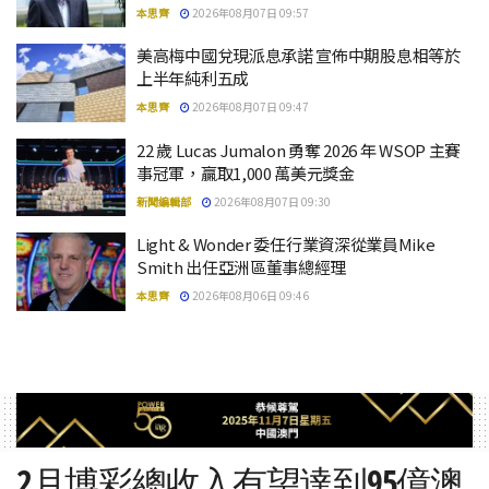
本思齊
2026年08月07日 09:57
美高梅中國兌現派息承諾 宣佈中期股息相等於
上半年純利五成
本思齊
2026年08月07日 09:47
22 歲 Lucas Jumalon 勇奪 2026 年 WSOP 主賽
事冠軍，贏取1,000 萬美元獎金
新聞編輯部
2026年08月07日 09:30
Light & Wonder 委任行業資深從業員Mike
Smith 出任亞洲區董事總經理
本思齊
2026年08月06日 09:46
2月博彩總收入有望達到95億澳