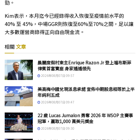
勁。
Kim表示，本月迄今已經錄得收入恢復至疫情前水平的
40% 至 45%，中場GGR則恢復至60%至70%之間，足以讓
大多數運營商錄得正向自由現金流。
相關
文章
晨麗度假村東主Enrique Razon Jr 登上福布斯菲
律賓首富寶座 身家遙遙領先
2026年08月07日 09:57
美高梅中國兌現派息承諾 宣佈中期股息相等於上半
年純利五成
2026年08月07日 09:47
22 歲 Lucas Jumalon 勇奪 2026 年 WSOP 主賽事
冠軍，贏取1,000 萬美元獎金
2026年08月07日 09:30