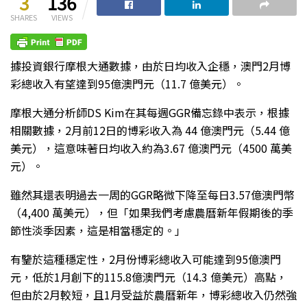
3
136
SHARES
VIEWS
據投資銀行摩根大通數據，由於日均收入企穩，澳門2月博
彩總收入有望達到95億澳門元（11.7 億美元）。
摩根大通分析師DS Kim在其每週GGR備忘錄中表示，根據
相關數據，2月前12日的博彩收入為 44 億澳門元（5.44 億
美元），這意味著日均收入約為3.67 億澳門元（4500 萬美
元）。
雖然其還表明過去一周的GGR略微下降至每日3.57億澳門幣
（4,400 萬美元），但「如果我們考慮農曆新年假期後的季
節性淡季因素，這是相當穩定的。」
有鑒於這種穩定性，2月份博彩總收入可能達到95億澳門
元，低於1月創下的115.8億澳門元（14.3 億美元）高點，
但由於2月較短，且1月受益於農曆新年，博彩總收入仍然強