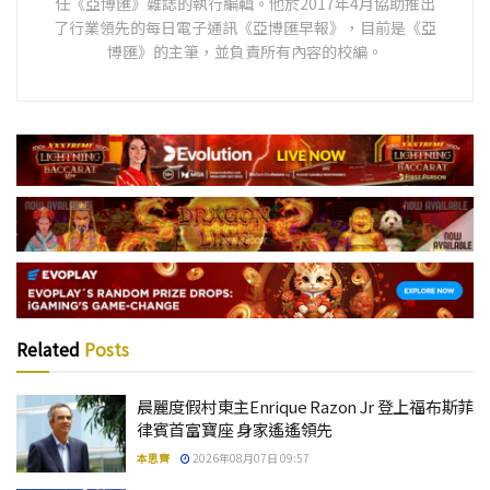
任《亞博匯》雜誌的執行編輯。他於2017年4月協助推出
了行業領先的每日電子通訊《亞博匯早報》，目前是《亞
博匯》的主筆，並負責所有內容的校編。
Related
Posts
晨麗度假村東主Enrique Razon Jr 登上福布斯菲
律賓首富寶座 身家遙遙領先
本思齊
2026年08月07日 09:57