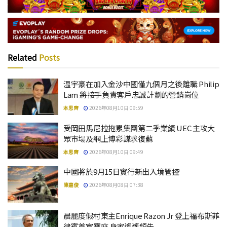
Related
Posts
温宇豪在加入金沙中國僅九個月之後離職 Philip
Lam 將接手負責客戶忠誠計劃的營銷崗位
本思齊
2026年08月10日 09:59
受岡田馬尼拉拖累集團第二季業績 UEC 主攻大
眾市場及網上博彩謀求復蘇
本思齊
2026年08月10日 09:49
中國將於9月15日實行新出入境管控
陳嘉俊
2026年08月08日 07:38
晨麗度假村東主Enrique Razon Jr 登上福布斯菲
律賓首富寶座 身家遙遙領先