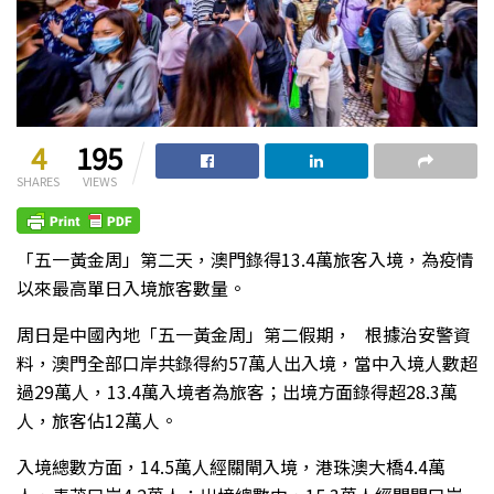
4
195
SHARES
VIEWS
「五一黃金周」第二天，澳門錄得13.4萬旅客入境，為疫情
以來最高單日入境旅客數量。
周日是中國內地「五一黃金周」第二假期， 根據治安警資
料，澳門全部口岸共錄得約57萬人出入境，當中入境人數超
過29萬人，13.4萬入境者為旅客；出境方面錄得超28.3萬
人，旅客佔12萬人。
入境總數方面，14.5萬人經關閘入境，港珠澳大橋4.4萬