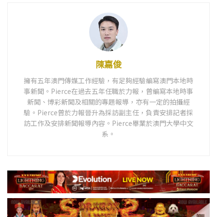
陳嘉俊
擁有五年澳門傳媒工作經驗，有足夠經驗編寫澳門本地時
事新聞。Pierce在過去五年任職於力報，曾編寫本地時事
新聞、博彩新聞及相關的專題報導，亦有一定的拍攝經
驗。Pierce曾於力報晉升為採訪副主任，負責安排記者採
訪工作及安排新聞報導內容。Pierce畢業於澳門大學中文
系。