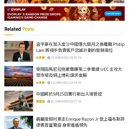
Related
Posts
温宇豪在加入金沙中國僅九個月之後離職 Philip
Lam 將接手負責客戶忠誠計劃的營銷崗位
本思齊
2026年08月10日 09:59
受岡田馬尼拉拖累集團第二季業績 UEC 主攻大
眾市場及網上博彩謀求復蘇
本思齊
2026年08月10日 09:49
中國將於9月15日實行新出入境管控
陳嘉俊
2026年08月08日 07:38
晨麗度假村東主Enrique Razon Jr 登上福布斯菲
律賓首富寶座 身家遙遙領先