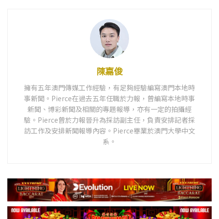
陳嘉俊
擁有五年澳門傳媒工作經驗，有足夠經驗編寫澳門本地時
事新聞。Pierce在過去五年任職於力報，曾編寫本地時事
新聞、博彩新聞及相關的專題報導，亦有一定的拍攝經
驗。Pierce曾於力報晉升為採訪副主任，負責安排記者採
訪工作及安排新聞報導內容。Pierce畢業於澳門大學中文
系。