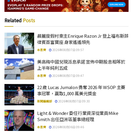
Related
Posts
晨麗度假村東主Enrique Razon Jr 登上福布斯菲
律賓首富寶座 身家遙遙領先
本思齊
2026年08月07日 09:57
美高梅中國兌現派息承諾 宣佈中期股息相等於
上半年純利五成
本思齊
2026年08月07日 09:47
22 歲 Lucas Jumalon 勇奪 2026 年 WSOP 主賽
事冠軍，贏取1,000 萬美元獎金
新聞編輯部
2026年08月07日 09:30
Light & Wonder 委任行業資深從業員Mike
Smith 出任亞洲區董事總經理
本思齊
2026年08月06日 09:46