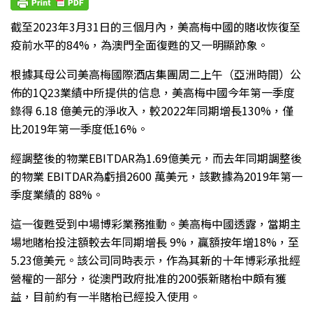
截至2023年3月31日的三個月內，美高梅中國的賭收恢復至
疫前水平的84%，為澳門全面復甦的又一明顯跡象。
根據其母公司美高梅國際酒店集團周二上午（亞洲時間）公
佈的1Q23業績中所提供的信息，美高梅中國今年第一季度
錄得 6.18 億美元的淨收入，較2022年同期增長130%，僅
比2019年第一季度低16%。
經調整後的物業EBITDAR為1.69億美元，而去年同期調整後
的物業 EBITDAR為虧損2600 萬美元，該數據為2019年第一
季度業績的 88%。
這一復甦受到中場博彩業務推動。美高梅中國透露，當期主
場地賭枱投注額較去年同期增長 9%，贏額按年增18%，至
5.23億美元。該公司同時表示，作為其新的十年博彩承批經
營權的一部分，從澳門政府批准的200張新賭枱中頗有獲
益，目前約有一半賭枱已經投入使用。