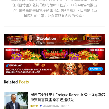
任《亞博匯》雜誌的執行編輯。他於2017年4月協助推出
了行業領先的每日電子通訊《亞博匯早報》，目前是《亞
博匯》的主筆，並負責所有內容的校編。
Related
Posts
晨麗度假村東主Enrique Razon Jr 登上福布斯菲
律賓首富寶座 身家遙遙領先
本思齊
2026年08月07日 09:57