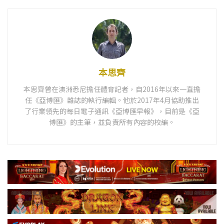
本思齊
本思齊曾在澳洲悉尼擔任體育記者，自2016年以來一直擔
任《亞博匯》雜誌的執行編輯。他於2017年4月協助推出
了行業領先的每日電子通訊《亞博匯早報》，目前是《亞
博匯》的主筆，並負責所有內容的校編。