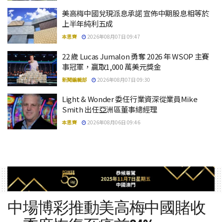
美高梅中國兌現派息承諾 宣佈中期股息相等於
上半年純利五成
本思齊
2026年08月07日 09:47
22 歲 Lucas Jumalon 勇奪 2026 年 WSOP 主賽
事冠軍，贏取1,000 萬美元獎金
新聞編輯部
2026年08月07日 09:30
Light & Wonder 委任行業資深從業員Mike
Smith 出任亞洲區董事總經理
本思齊
2026年08月06日 09:46
中場博彩推動美高梅中國賭收