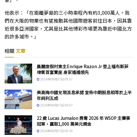
他表示：「在距離夢島的三小時車程內有約3,000萬人。我
們在大阪的物業也有望推動其他國際遊客前往日本，因其靠
近很多亞洲國家，尤其是比其他博彩市場更為靠近中國北方
的許多城市。」
相關
文章
晨麗度假村東主Enrique Razon Jr 登上福布斯菲
律賓首富寶座 身家遙遙領先
2026年08月07日 09:57
美高梅中國兌現派息承諾 宣佈中期股息相等於上半
年純利五成
2026年08月07日 09:47
22 歲 Lucas Jumalon 勇奪 2026 年 WSOP 主賽事
冠軍，贏取1,000 萬美元獎金
2026年08月07日 09:30