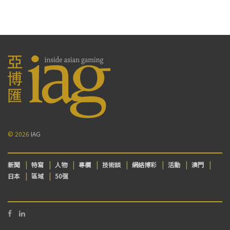
© 2026
IAG
新聞
特寫
人物
專欄
技術談
網絡博彩
活動
澳門
日本
區域
50强