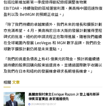
包括拉斯維加斯第一季度錄得創紀錄經調整後物業
EBITDAR、持續強勁的區域運營利潤、美高梅中國迅速恢復
盈利以及 BetMGM 的預期正收益。」
「除了我們持續的卓越業績外，我們未來的增長和擴張計劃
亦充滿希望。 4 月，美高梅於日本大阪的發展計劃獲得里程
碑式的批准。紐約的申請流程正在取得進展，隨著我們繼續
在全球範圍內發展 LeoVegas 和 MGM 數字品牌，我們的全
球數字擴張計劃仍將是未來重點。」
「我們的資產負債表上有45 億美元的現金，預計將繼續通
過持續的股票回購向股東返還資本，並通過國際數字收購以
及我們在日本和紐約的發展機會尋求長期增長機會。」
相關
文章
晨麗度假村東主Enrique Razon Jr 登上福布斯菲
律賓首富寶座 身家遙遙領先
2026年08月07日 09:57