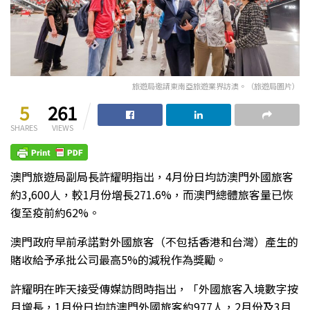
旅遊局邀請東南亞旅遊業界訪澳。（旅遊局圖片）
5
261
SHARES
VIEWS
澳門旅遊局副局長許耀明指出，4月份日均訪澳門外國旅客
約3,600人，較1月份增長271.6%，而澳門總體旅客量已恢
復至疫前約62%。
澳門政府早前承諾對外國旅客（不包括香港和台灣）產生的
賭收給予承批公司最高5%的減稅作為獎勵。
許耀明在昨天接受傳媒訪問時指出，「外國旅客入境數字按
月增長，1月份日均訪澳門外國旅客約977人，2月份及3月