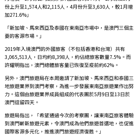
份上升至1,574人和2,115人，4月份升至3,630人，較1月增
加271.6%」
「新加坡、馬來西亞及泰國在東南亞市場中，是澳門三個主
要的客源市場。」
2019年入境澳門的外國旅客（不包括香港和台灣）共有
3,065,513人，日均約8,398人，約佔總旅客數量7.5%。而
許耀明指出，澳門總體旅客量已恢復至疫前約62%。
另外，澳門旅遊局在本周邀請了新加坡、馬來西亞和泰國三
地旅遊業界到澳門考察，為進一步發展東南亞旅遊業作出努
力。這個由旅遊業界成員組成的代表團於5月9日至13日於
澳門逗留四天。
旅遊局指出，「希望通過今次的考察團，讓東南亞旅客體驗
到澳門嶄新旅遊元素，令澳門成為他們旅遊首選地，也促進
國際客源多元化，推進澳門旅遊經濟復甦。」