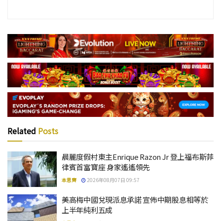
Related
Posts
晨麗度假村東主Enrique Razon Jr 登上福布斯菲
律賓首富寶座 身家遙遙領先
本思齊
2026年08月07日 09:57
美高梅中國兌現派息承諾 宣佈中期股息相等於
上半年純利五成