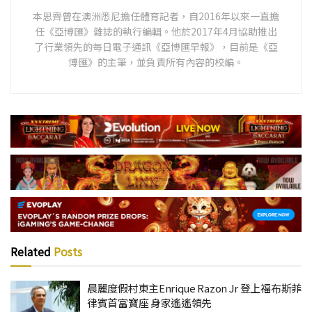
本思齊曾在澳洲悉尼擔任體育記者，自2016年以來一直擔
任《亞博匯》雜誌的執行編輯。他於2017年4月協助推出
了行業領先的每日電子通訊《亞博匯早報》，目前是《亞
博匯》的主筆，並負責所有內容的校編。
Related
Posts
晨麗度假村東主Enrique Razon Jr 登上福布斯菲
律賓首富寶座 身家遙遙領先