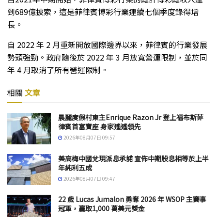
到689億披索，這是菲律賓博彩行業連續七個季度錄得增
長。
自 2022 年 2 月重新開放國際邊界以來，菲律賓的行業發展
勢頭強勁。政府隨後於 2022 年 3 月放寬營運限制，並於同
年 4 月取消了所有營運限制。
相關
文章
晨麗度假村東主Enrique Razon Jr 登上福布斯菲
律賓首富寶座 身家遙遙領先
2026年08月07日 09:57
美高梅中國兌現派息承諾 宣佈中期股息相等於上半
年純利五成
2026年08月07日 09:47
22 歲 Lucas Jumalon 勇奪 2026 年 WSOP 主賽事
冠軍，贏取1,000 萬美元獎金