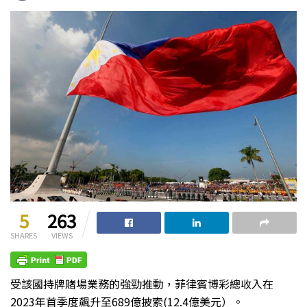
5
263
SHARES
VIEWS
受該國持牌賭場業務的強勁推動，菲律賓博彩總收入在
2023年首季度飆升至689億披索(12.4億美元）。