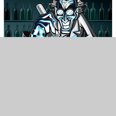
8
391
SHARES
VIEWS
從角子機到遊戲系統，《亞博匯》帶您一起探查亞洲博彩業