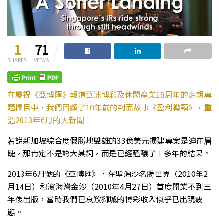
1
71
SHARES
VIEWS
在慶祝《亞博匯》報道亞洲博彩及休閑產業18周年的定期專
題欄目中，我們回顧了10年前的封面故事《盈利樽頸》，重
溫2013年6月的大新聞！
若說新加坡綜合度假勝地雙雄的33億美元擴建專案是迫在眉
睫，那肯定不是誇大其詞，而是已經醞釀了十多年的結果。
2013年6月號的《亞博匯》，在聖淘沙名勝世界（2010年2
月14日）和濱海灣金沙（2010年4月27日）首度開業不到三
年後出版，當時我們已哀歎獅城的博彩收入似乎已出現疲
態。