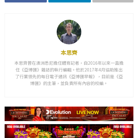
本思齊
本思齊曾在澳洲悉尼擔任體育記者，自2016年以來一直擔
任《亞博匯》雜誌的執行編輯。他於2017年4月協助推出
了行業領先的每日電子通訊《亞博匯早報》，目前是《亞
博匯》的主筆，並負責所有內容的校編。