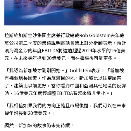
拉斯維加斯金沙集團主席兼行政總裁Rob Goldstein去年底
於公司第三季度的業績說明電話會議上對分析師表示，預計
濱海灣金沙的年度EBITDA將遠遠超過2019年水平的16億美
元，在未來幾年達到20億美元，而在擴張後可能更多。
「我認為新加坡才剛剛開始。」Goldstein表示：「新加坡
有幾個增長因素。作為旅遊目的地，新加坡比以往更厲害
了，建築比以前更好，當你看到中國和亞洲其他地區的反彈
時，16億美元年度經調整EBITDA看起來將非常小。」
「我相信如果我們的方向正確且市場復甦，我們可以在未來
幾年增長到20億美元。」
顯然，新加坡的故事仍未完待續。