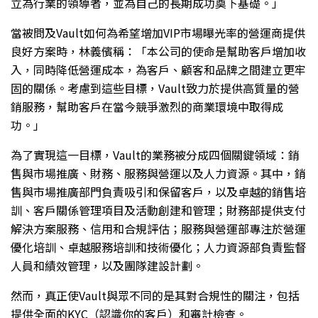
立為行業的領導者，並為自己的長期成功奠下基礎。」
當被問及Vault如何為希望增加VIP市場曝光率的營運商提供
良好方案時，林義儐稱：「本公司的使命是幫助客戶增加收
入，同時降低營運成本，為客戶、顧客和品牌之間建立更牢
固的關係。考慮到這些目標，Vault致力於提供高質量的營
銷服務，幫助客戶在當今競爭激烈的商業環境中取得成
功。」
為了實現這一目標，Vault的業務被分成四個關鍵領域：銷
售與市場推廣、財務、服務與營運以及人力資源。其中，銷
售與市場推廣部門負責吸引和保留客戶，以及卓越的銷售培
訓、客戶關係管理項目及活動創建和管理；財務部提供支付
解決方案服務、信用和合規評估；服務與營運部專注於營運
優化培訓、卓越服務培訓和技術優化；人力資源部負責監督
人員和績效管理，以及團隊建設計劃。
然而，真正使Vault與眾不同的是其對合規性的關注，包括
提供全面的KYC（認識你的客戶）和審計檢查。